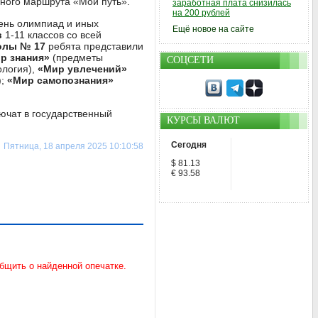
ьного маршрута «Мой путь».
заработная плата снизилась
на 200 рублей
ень олимпиад и иных
Ещё новое на сайте
в
1-11 классов со всей
олы № 17
ребята представили
р знания»
(предметы
СОЦСЕТИ
ология),
«Мир увлечений»
);
«Мир самопознания»
ючат в государственный
КУРСЫ ВАЛЮТ
Сегодня
Пятница, 18 апреля 2025 10:10:58
$ 81.13
€ 93.58