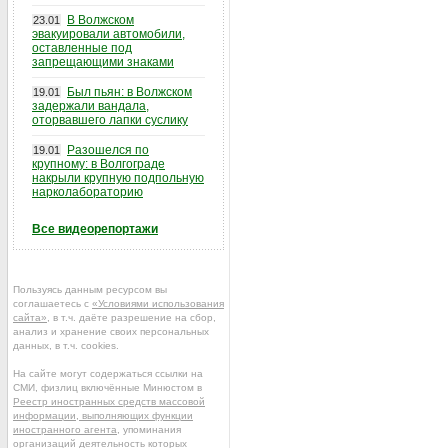
В Волжском
23.01
эвакуировали автомобили,
оставленные под
запрещающими знаками
Был пьян: в Волжском
19.01
задержали вандала,
оторвавшего лапки суслику
Разошелся по
19.01
крупному: в Волгограде
накрыли крупную подпольную
нарколабораторию
Все видеорепортажи
Пользуясь данным ресурсом вы
соглашаетесь с
«Условиями использования
сайта»
, в т.ч. даёте разрешение на сбор,
анализ и хранение своих персональных
данных, в т.ч. cookies.
На сайте могут содержаться ссылки на
СМИ, физлиц включённые Минюстом в
Реестр иностранных средств массовой
информации, выполняющих функции
иностранного агента
, упоминания
организаций деятельность которых