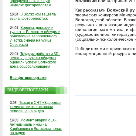
Волжский
принял финал VIII
празднуют пахсальную
неделю: фоторепортаж
Как рассказали
Волжский.ру
В Волжском зацвела
10.04
творческих конкурсов Минпро
весна: фоторепортаж
Волгоградской области. В за
результаты реализации инди
Вороны, дорожки и
24.01
филология, математика, инфо
туалет: в Волжском обсудили
(художественное, литературн
обновление заброшенного
(социально-психологическое
участка сквера на улице
Советской
Победителями и призерами с
информационный ресурс о ли
Трудоустройство и 3D-
22.01
печать: депутаты облдумы
оценили успехи Волжского
дома соцобслуживания
Все фоторепортажи
ВИДЕОРЕПОРТАЖИ
Пожар в СНТ «Здоровье
3.08
химика»: житель показал
пепелище на видео
Момент аварии с 10-
19.03
летним мальчиком на
Карбышева в Волжском попал
на видео