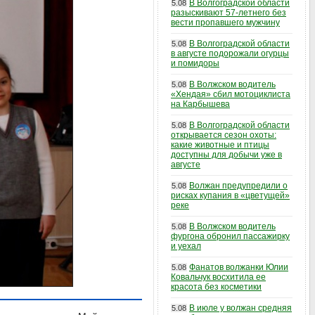
В Волгоградской области
5.08
разыскивают 57-летнего без
вести пропавшего мужчину
В Волгоградской области
5.08
в августе подорожали огурцы
и помидоры
В Волжском водитель
5.08
«Хендая» сбил мотоциклиста
на Карбышева
В Волгоградской области
5.08
открывается сезон охоты:
какие животные и птицы
доступны для добычи уже в
августе
Волжан предупредили о
5.08
рисках купания в «цветущей»
реке
В Волжском водитель
5.08
фургона обронил пассажирку
и уехал
Фанатов волжанки Юлии
5.08
Ковальчук восхитила ее
красота без косметики
В июле у волжан средняя
5.08