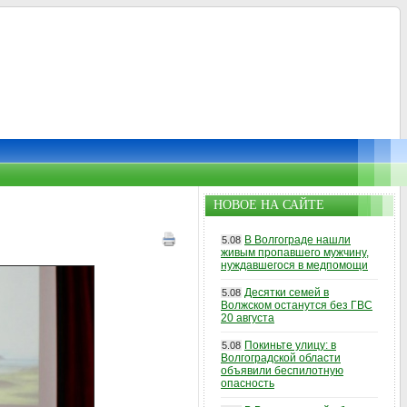
НОВОЕ НА САЙТЕ
В Волгограде нашли
5.08
живым пропавшего мужчину,
нуждавшегося в медпомощи
Десятки семей в
5.08
Волжском останутся без ГВС
20 августа
Покиньте улицу: в
5.08
Волгоградской области
объявили беспилотную
опасность