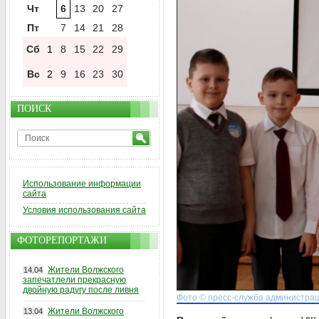
Чт
6
13
20
27
Пт
7
14
21
28
Сб
1
8
15
22
29
Вс
2
9
16
23
30
ПОИСК
Использование информации
сайта
Условия использования сайта
ФОТОРЕПОРТАЖИ
Жители Волжского
14.04
запечатлели прекрасную
двойную радугу после ливня
Фото © пресс-служба администрац
Жители Волжского
13.04