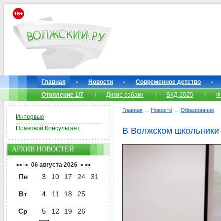
Главная
Новости
Современное детство
Отопление 1/7
Дикие собаки
БКД-2025
Ф
Главная
→
Новости
→
Образование
Интервью
Правовой Консультант
В Волжском школьники
АРХИВ НОВОСТЕЙ
06 августа 2026
<<
<
>
>>
Пн
3
10
17
24
31
Вт
4
11
18
25
Ср
5
12
19
26