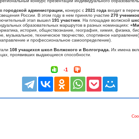
 региональный конкурс презентаций индивидуального образовател
в
городской администрации,
конкурс с
2021 года
входит в переч
свещения России. В этом году в нем приняло участие
270 ученико
ключительный этап вышел
191 участник
. На площадке волжской
шк
видуальных образовательных маршрутов в разных номинациях:
«Ми
рматика, история, обществознание, география, химия, физика, би
ое, музыкальное, техническое творчество, спортивное направление
 направление и профессиональное самоопределение).
тали
108 учащихся школ Волжского и Волгограда.
Их имена вкл
цах, проявивших выдающиеся способности.
-1