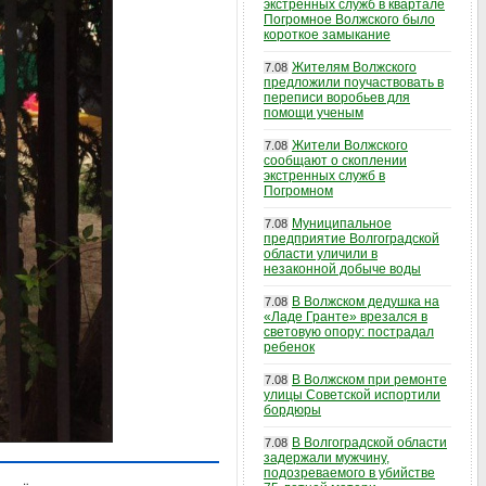
экстренных служб в квартале
Погромное Волжского было
короткое замыкание
Жителям Волжского
7.08
предложили поучаствовать в
переписи воробьев для
помощи ученым
Жители Волжского
7.08
сообщают о скоплении
экстренных служб в
Погромном
Муниципальное
7.08
предприятие Волгоградской
области уличили в
незаконной добыче воды
В Волжском дедушка на
7.08
«Ладе Гранте» врезался в
световую опору: пострадал
ребенок
В Волжском при ремонте
7.08
улицы Советской испортили
бордюры
В Волгоградской области
7.08
задержали мужчину,
подозреваемого в убийстве