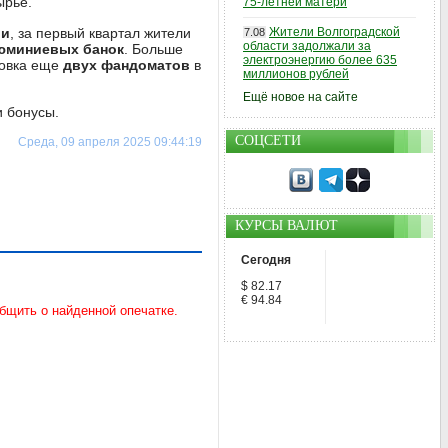
ырьё.
75-летней матери
ии
, за первый квартал жители
Жители Волгоградской
7.08
области задолжали за
люминиевых банок
. Больше
электроэнергию более 635
новка еще
двух фандоматов
в
миллионов рублей
Ещё новое на сайте
и бонусы.
СОЦСЕТИ
Среда, 09 апреля 2025 09:44:19
КУРСЫ ВАЛЮТ
Сегодня
$ 82.17
€ 94.84