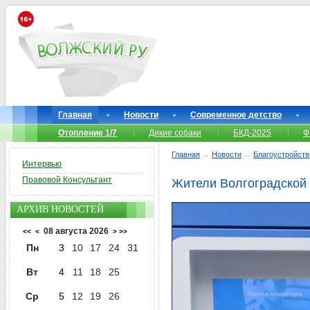
Главная
Новости
Современное детство
Отопление 1/7
Дикие собаки
БКД-2025
Ф
Главная
→
Новости
→
Благоустройств
Интервью
Правовой Консультант
Жители Волгоградской
АРХИВ НОВОСТЕЙ
08 августа 2026
<<
<
>
>>
Пн
3
10
17
24
31
Вт
4
11
18
25
Ср
5
12
19
26