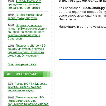
В
Волгоградской области
ра
Жители Волжского
13.04
празднуют пахсальную
Как рассказали
Волжский.ру
неделю: фоторепортаж
региона сдали на переработк
В Волжском зацвела
10.04
всего вторсырья сдали в пунк
весна: фоторепортаж
Волжском
.
Вороны, дорожки и
24.01
Напомним, в регионе устано
туалет: в Волжском обсудили
обновление заброшенного
участка сквера на улице
Советской
Трудоустройство и 3D-
22.01
печать: депутаты облдумы
оценили успехи Волжского
дома соцобслуживания
Все фоторепортажи
ВИДЕОРЕПОРТАЖИ
Пожар в СНТ «Здоровье
3.08
химика»: житель показал
пепелище на видео
Момент аварии с 10-
19.03
летним мальчиком на
Карбышева в Волжском попал