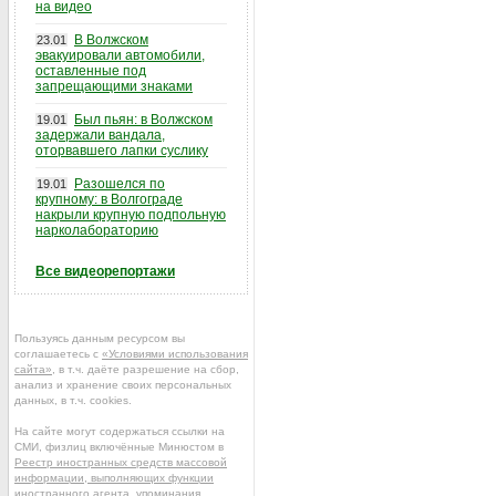
на видео
В Волжском
23.01
эвакуировали автомобили,
оставленные под
запрещающими знаками
Был пьян: в Волжском
19.01
задержали вандала,
оторвавшего лапки суслику
Разошелся по
19.01
крупному: в Волгограде
накрыли крупную подпольную
нарколабораторию
Все видеорепортажи
Пользуясь данным ресурсом вы
соглашаетесь с
«Условиями использования
сайта»
, в т.ч. даёте разрешение на сбор,
анализ и хранение своих персональных
данных, в т.ч. cookies.
На сайте могут содержаться ссылки на
СМИ, физлиц включённые Минюстом в
Реестр иностранных средств массовой
информации, выполняющих функции
иностранного агента
, упоминания