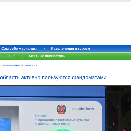
Сам себе журналист
Развлечения и туризм
КГС-2025
Местные инициативы
о, озеленение и экология
 области активно пользуются фандоматами