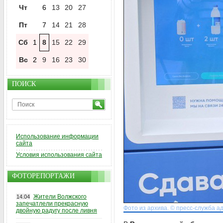
Чт
6
13
20
27
Пт
7
14
21
28
Сб
1
8
15
22
29
Вс
2
9
16
23
30
ПОИСК
Использование информации
сайта
Условия использования сайта
ФОТОРЕПОРТАЖИ
Жители Волжского
14.04
запечатлели прекрасную
Фото из архива. © пресс-служба а
двойную радугу после ливня