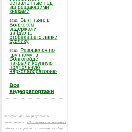
оставленные под
запрещающими
знаками
Был пьян: в
19.01
Волжском
задержали
вандала,
оторвавшего лапки
суслику
Разошелся по
19.01
крупному: в
Волгограде
накрыли крупную
подпольную
нарколабораторию
Все
видеорепортажи
Пользуясь данным ресурсом вы
соглашаетесь с
«Условиями использования
сайта»
, в т.ч. даёте разрешение на сбор,