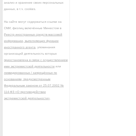
анализ и хранение своих персональных
данных, в т.ч. cookies.
На сайте могут содержаться ссылки на
СМИ, физлиц включённые Минюстом в
Реестр иностранных средств массовой
информации, выполняющих функции
иностранного агента
, упоминания
организаций деятельность которых
приостановлена в связи с осуществлением
ими экстремистской деятельности
или
ликвидированных / запрещённых по
основаниям, предусмотренным
Федеральным законом от 25.07.2002 №
114-ФЗ «О противодействии
экстремистской деятельности»
.