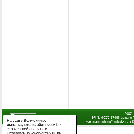
2007 
ЭЛ № ФС77-57666 выдано Р
На сайте Волжский.ру
Контакты: admin
@
volzsky.ru, (
используются файлы cookie
и
сервисы веб-аналитики
Оставаясь на www.volzsky.ru, вы