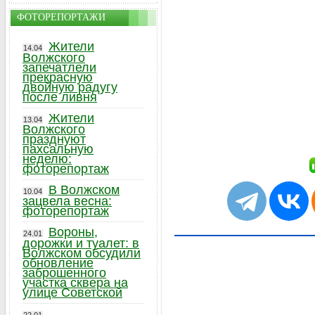
ФОТОРЕПОРТАЖИ
Жители
14.04
Волжского
запечатлели
прекрасную
двойную радугу
после ливня
Жители
13.04
Волжского
празднуют
пахсальную
неделю:
фоторепортаж
В Волжском
10.04
зацвела весна:
фоторепортаж
Вороны,
24.01
дорожки и туалет: в
Волжском обсудили
обновление
заброшенного
участка сквера на
улице Советской