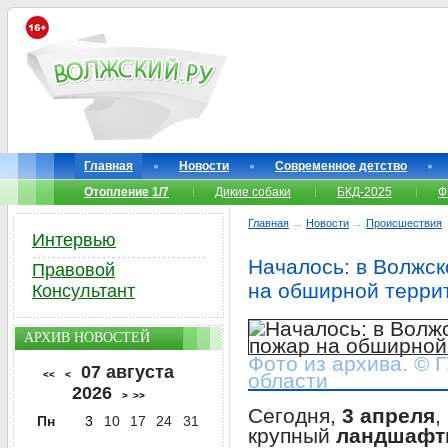
Главная
Новости
Современное детство
Отопление 1/7
Дикие собаки
БКД-2025
Ф
Главная
→
Новости
→
Происшествия
Интервью
Началось: в Волжс
Правовой
на обширной терри
Консультант
АРХИВ НОВОСТЕЙ
Фото из архива. © 
07 августа
<<
<
области
2026
>
>>
Сегодня,
3 апреля
,
Пн
3
10
17
24
31
крупный
ландшафт