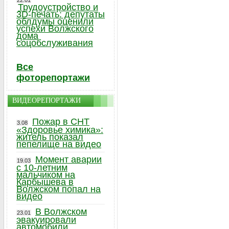
22.01
Трудоустройство и
3D-печать: депутаты
облдумы оценили
успехи Волжского
дома
соцобслуживания
Все
фоторепортажи
ВИДЕОРЕПОРТАЖИ
Пожар в СНТ
3.08
«Здоровье химика»:
житель показал
пепелище на видео
Момент аварии
19.03
с 10-летним
мальчиком на
Карбышева в
Волжском попал на
видео
В Волжском
23.01
эвакуировали
автомобили,