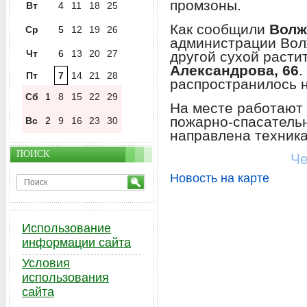
промзоны.
Вт
4
11
18
25
Как сообщили
Волж
Ср
5
12
19
26
администрации Вол
Чт
6
13
20
27
другой сухой расти
Александрова, 66
.
Пт
7
14
21
28
распространилось 
Сб
1
8
15
22
29
На месте работают
пожарно-спасатель
Вс
2
9
16
23
30
направлена техника
ПОИСК
Че
Новость на карте
Использование
информации сайта
Условия
использования
сайта