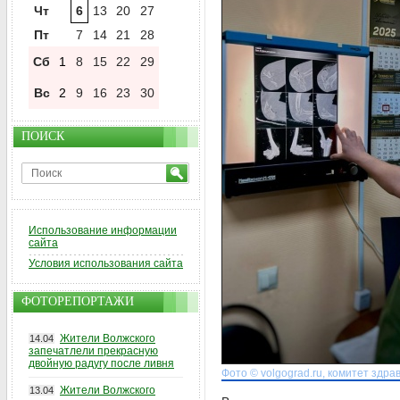
Чт
6
13
20
27
Пт
7
14
21
28
Сб
1
8
15
22
29
Вс
2
9
16
23
30
ПОИСК
Использование информации
сайта
Условия использования сайта
ФОТОРЕПОРТАЖИ
Жители Волжского
14.04
запечатлели прекрасную
двойную радугу после ливня
Фото © volgograd.ru, комитет здр
Жители Волжского
13.04