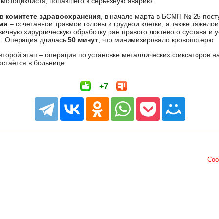
 мотоциклиста, попавшего в серьёзную аварию.
в
комитете здравоохранения
, в начале марта в БСМП № 25 пост
ми
– сочетанной травмой головы и грудной клетки, а также тяжелой
ичную хирургическую обработку ран правого локтевого сустава и 
я. Операция длилась
50 минут
, что минимизировало кровопотерю.
второй этап – операция по установке металлических фиксаторов н
остаётся в больнице.
+7