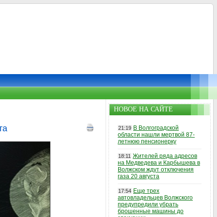
НОВОЕ НА САЙТЕ
та
В Волгоградской
21:19
области нашли мертвой 87-
летнюю пенсионерку
Жителей ряда адресов
18:11
на Медведева и Карбышева в
Волжском ждут отключения
газа 20 августа
Еще трех
17:54
автовладельцев Волжского
предупредили убрать
брошенные машины до