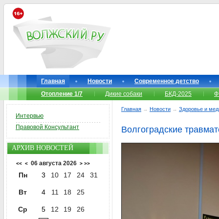
Главная
Новости
Современное детство
Отопление 1/7
Дикие собаки
БКД-2025
Ф
Главная
→
Новости
→
Здоровье и мед
Интервью
Правовой Консультант
Волгоградские травмат
АРХИВ НОВОСТЕЙ
06 августа 2026
<<
<
>
>>
Пн
3
10
17
24
31
Вт
4
11
18
25
Ср
5
12
19
26