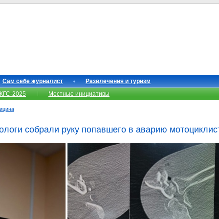
Сам себе журналист
Развлечения и туризм
КГС-2025
Местные инициативы
ицина
ологи собрали руку попавшего в аварию мотоциклис