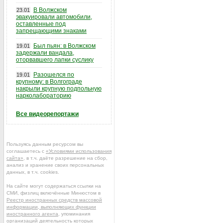
В Волжском
23.01
эвакуировали автомобили,
оставленные под
запрещающими знаками
Был пьян: в Волжском
19.01
задержали вандала,
оторвавшего лапки суслику
Разошелся по
19.01
крупному: в Волгограде
накрыли крупную подпольную
нарколабораторию
Все видеорепортажи
Пользуясь данным ресурсом вы
соглашаетесь с
«Условиями использования
сайта»
, в т.ч. даёте разрешение на сбор,
анализ и хранение своих персональных
данных, в т.ч. cookies.
На сайте могут содержаться ссылки на
СМИ, физлиц включённые Минюстом в
Реестр иностранных средств массовой
информации, выполняющих функции
иностранного агента
, упоминания
организаций деятельность которых