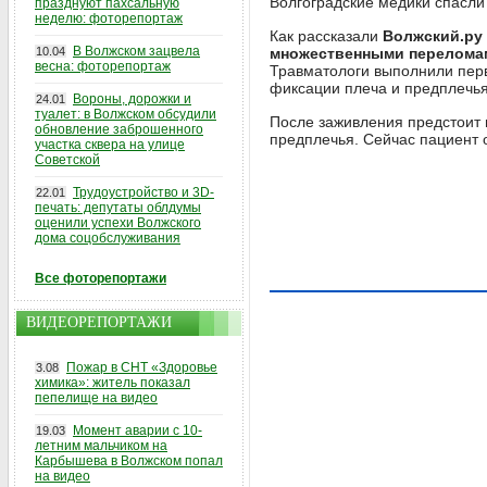
Волгоградские медики спасли
празднуют пахсальную
неделю: фоторепортаж
Как рассказали
Волжский.ру
В Волжском зацвела
10.04
множественными перелома
весна: фоторепортаж
Травматологи выполнили перв
фиксации плеча и предплечь
Вороны, дорожки и
24.01
туалет: в Волжском обсудили
После заживления предстоит 
обновление заброшенного
предплечья. Сейчас пациент 
участка сквера на улице
Советской
Трудоустройство и 3D-
22.01
печать: депутаты облдумы
оценили успехи Волжского
дома соцобслуживания
Все фоторепортажи
ВИДЕОРЕПОРТАЖИ
Пожар в СНТ «Здоровье
3.08
химика»: житель показал
пепелище на видео
Момент аварии с 10-
19.03
летним мальчиком на
Карбышева в Волжском попал
на видео