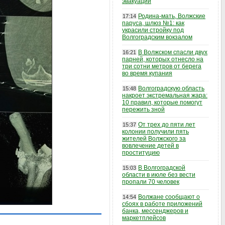
эвакуации
Родина-мать, Волжские
17:14
паруса, шлюз №1: как
украсили стройку под
Волгоградским вокзалом
В Волжском спасли двух
16:21
парней, которых отнесло на
три сотни метров от берега
во время купания
Волгоградскую область
15:48
накроет экстремальная жара:
10 правил, которые помогут
пережить зной
От трех до пяти лет
15:37
колонии получили пять
жителей Волжского за
вовлечение детей в
проституцию
В Волгоградской
15:03
области в июле без вести
пропали 70 человек
Волжане сообщают о
14:54
сбоях в работе приложений
банка, мессенджеров и
маркетплейсов