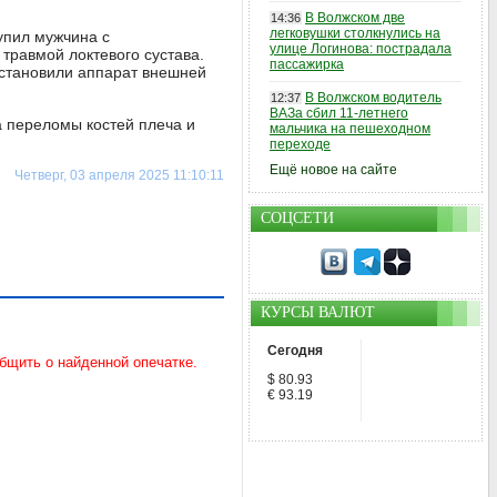
В Волжском две
14:36
легковушки столкнулись на
упил мужчина с
улице Логинова: пострадала
 травмой локтевого сустава.
пассажирка
установили аппарат внешней
В Волжском водитель
12:37
ВАЗа сбил 11-летнего
а переломы костей плеча и
мальчика на пешеходном
переходе
Ещё новое на сайте
Четверг, 03 апреля 2025 11:10:11
СОЦСЕТИ
КУРСЫ ВАЛЮТ
Сегодня
$ 80.93
€ 93.19