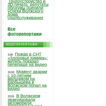
Трудоустройство и
3D-печать: депутаты
облдумы оценили
успехи Волжского
дома
соцобслуживания
Все
фоторепортажи
ВИДЕОРЕПОРТАЖИ
Пожар в СНТ
3.08
«Здоровье химика»:
житель показал
пепелище на видео
Момент аварии
19.03
с 10-летним
мальчиком на
Карбышева в
Волжском попал на
видео
В Волжском
23.01
эвакуировали
автомобили,