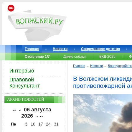
Главная
Новости
Современное детство
Отопление 1/7
Дикие собаки
БКД-2025
Ф
Главная
→
Новости
→
Благоустройств
Интервью
В Волжском ликвиди
Правовой
противопожарной а
Консультант
АРХИВ НОВОСТЕЙ
06 августа
<<
<
2026
>
>>
Пн
3
10
17
24
31