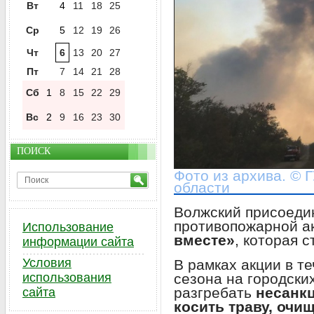
Вт
4
11
18
25
Ср
5
12
19
26
Чт
6
13
20
27
Пт
7
14
21
28
Сб
1
8
15
22
29
Вс
2
9
16
23
30
ПОИСК
Фото из архива. © 
области
Волжский присоеди
противопожарной а
Использование
вместе»
, которая 
информации сайта
Условия
В рамках акции в т
сезона на городски
использования
разгребать
несанк
сайта
косить траву, очи