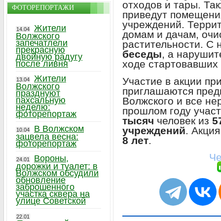
отходов и тары. Та
ФОТОРЕПОРТАЖИ
приведут помещени
учреждений. Терри
Жители
14.04
домам и дачам, очи
Волжского
запечатлели
растительности. С
прекрасную
беседы
, а наруши
двойную радугу
ходе стартовавших 
после ливня
Жители
Участие в акции п
13.04
Волжского
приглашаются пред
празднуют
Волжского и все не
пахсальную
неделю:
прошлом году учас
фоторепортаж
тысяч
человек из
5
В Волжском
учреждений
. Акци
10.04
зацвела весна:
8 лет
.
фоторепортаж
Че
Вороны,
24.01
дорожки и туалет: в
Волжском обсудили
обновление
заброшенного
участка сквера на
улице Советской
22.01