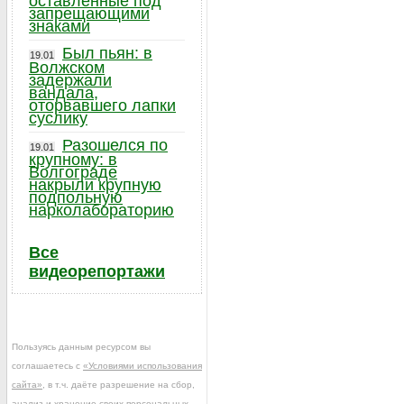
оставленные под
запрещающими
знаками
Был пьян: в
19.01
Волжском
задержали
вандала,
оторвавшего лапки
суслику
Разошелся по
19.01
крупному: в
Волгограде
накрыли крупную
подпольную
нарколабораторию
Все
видеорепортажи
Пользуясь данным ресурсом вы
соглашаетесь с
«Условиями использования
сайта»
, в т.ч. даёте разрешение на сбор,
анализ и хранение своих персональных