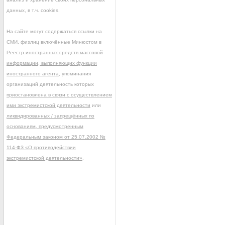
данных, в т.ч. cookies.
На сайте могут содержаться ссылки на
СМИ, физлиц включённые Минюстом в
Реестр иностранных средств массовой
информации, выполняющих функции
иностранного агента
, упоминания
организаций деятельность которых
приостановлена в связи с осуществлением
ими экстремистской деятельности
или
ликвидированных / запрещённых по
основаниям, предусмотренным
Федеральным законом от 25.07.2002 №
114-ФЗ «О противодействии
экстремистской деятельности»
.