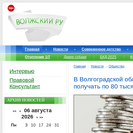
Главная
Новости
Современное детство
Отопление 1/7
Дикие собаки
БКД-2025
Ф
Главная
→
Новости
→
Общество
Интервью
В Волгоградской об
Правовой
получать по 80 тыс
Консультант
АРХИВ НОВОСТЕЙ
06 августа
<<
<
2026
>
>>
Пн
3
10
17
24
31