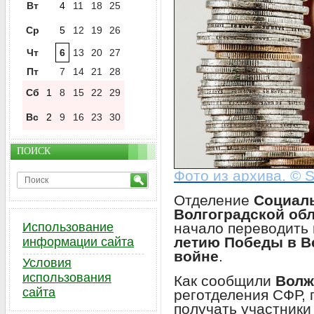
Вт
4
11
18
25
Ср
5
12
19
26
Чт
6
13
20
27
Пт
7
14
21
28
Сб
1
8
15
22
29
Вс
2
9
16
23
30
ПОИСК
Фото из архива. © S
Отделение
Социаль
Волгоградской об
начало переводить
Использование
летию Победы в В
информации сайта
войне
.
Условия
использования
Как сообщили
Волж
сайта
реготделения СФР,
получать участник