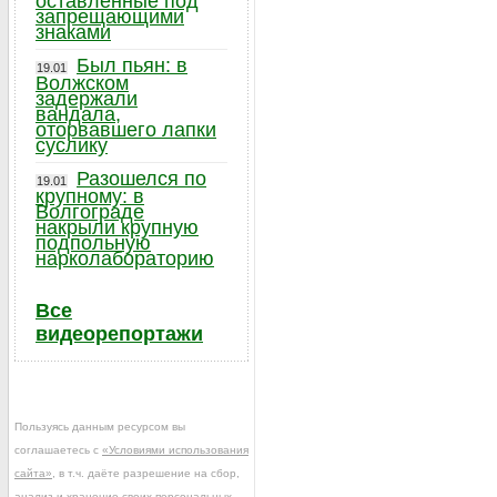
оставленные под
запрещающими
знаками
Был пьян: в
19.01
Волжском
задержали
вандала,
оторвавшего лапки
суслику
Разошелся по
19.01
крупному: в
Волгограде
накрыли крупную
подпольную
нарколабораторию
Все
видеорепортажи
Пользуясь данным ресурсом вы
соглашаетесь с
«Условиями использования
сайта»
, в т.ч. даёте разрешение на сбор,
анализ и хранение своих персональных