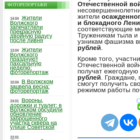
Отечественной во
ФОТОРЕПОРТАЖИ
несовершеннолетни
жители
осажденног
Жители
14.04
и блокадного Лен
Волжского
запечатлели
соответствующие ме
прекрасную
Труженикам тыла и
двойную радугу
после ливня
узникам фашизма в
рублей
.
Жители
13.04
Волжского
Кроме того, участн
празднуют
пахсальную
Отечественной войн
неделю:
получат ежегодную
фоторепортаж
рублей
. Граждане,
В Волжском
смогут получить св
10.04
зацвела весна:
режимом работы по
фоторепортаж
С
Вороны,
24.01
дорожки и туалет: в
Волжском обсудили
обновление
заброшенного
участка сквера на
улице Советской
22.01