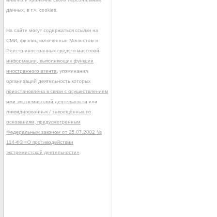
данных, в т.ч. cookies.
На сайте могут содержаться ссылки на
СМИ, физлиц включённые Минюстом в
Реестр иностранных средств массовой
информации, выполняющих функции
иностранного агента
, упоминания
организаций деятельность которых
приостановлена в связи с осуществлением
ими экстремистской деятельности
или
ликвидированных / запрещённых по
основаниям, предусмотренным
Федеральным законом от 25.07.2002 №
114-ФЗ «О противодействии
экстремистской деятельности»
.