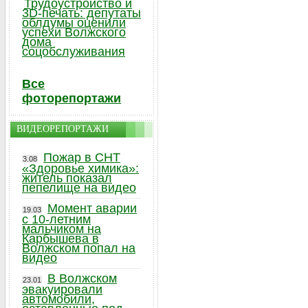
Трудоустройство и
3D-печать: депутаты
облдумы оценили
успехи Волжского
дома
соцобслуживания
Все
фоторепортажи
ВИДЕОРЕПОРТАЖИ
Пожар в СНТ
3.08
«Здоровье химика»:
житель показал
пепелище на видео
Момент аварии
19.03
с 10-летним
мальчиком на
Карбышева в
Волжском попал на
видео
В Волжском
23.01
эвакуировали
автомобили,