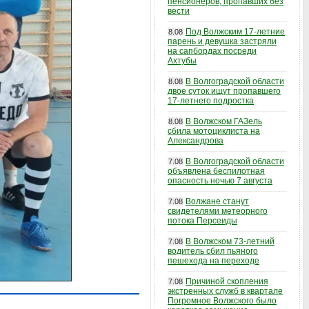
пенсионеров, пропавших без
вести
Под Волжским 17-летние
8.08
парень и девушка застряли
на сапбордах посреди
Ахтубы
В Волгоградской области
8.08
двое суток ищут пропавшего
17-летнего подростка
В Волжском ГАЗель
8.08
сбила мотоциклиста на
Александрова
В Волгоградской области
7.08
объявлена беспилотная
опасность ночью 7 августа
Волжане станут
7.08
свидетелями метеорного
потока Персеиды
В Волжском 73-летний
7.08
водитель сбил пьяного
пешехода на переходе
Причиной скопления
7.08
экстренных служб в квартале
Погромное Волжского было