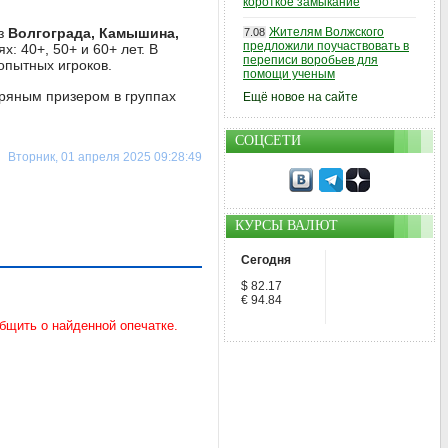
короткое замыкание
из
Волгограда, Камышина,
Жителям Волжского
7.08
предложили поучаствовать в
х: 40+, 50+ и 60+ лет. В
переписи воробьев для
опытных игроков.
помощи ученым
бряным призером в группах
Ещё новое на сайте
СОЦСЕТИ
Вторник, 01 апреля 2025 09:28:49
КУРСЫ ВАЛЮТ
Сегодня
$ 82.17
€ 94.84