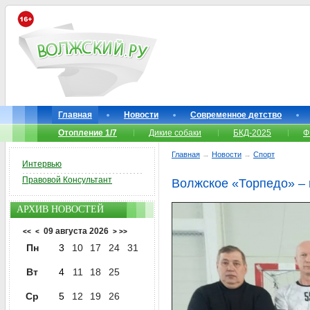
Главная
Новости
Современное детство
Отопление 1/7
Дикие собаки
БКД-2025
Ф
Главная
→
Новости
→
Спорт
Интервью
Правовой Консультант
Волжское «Торпедо» – 
АРХИВ НОВОСТЕЙ
09 августа 2026
<<
<
>
>>
Пн
3
10
17
24
31
Вт
4
11
18
25
Ср
5
12
19
26