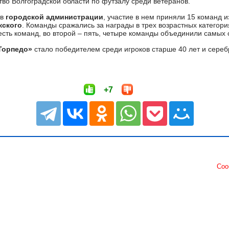
во Волгоградской области по футзалу среди ветеранов.
в
городской администрации
, участие в нем приняли 15 команд 
жского
. Команды сражались за награды в трех возрастных категория
сть команд, во второй – пять, четыре команды объединили самых 
Торпедо»
стало победителем среди игроков старше 40 лет и сере
+7