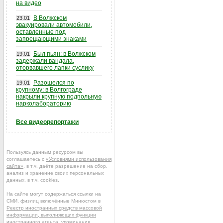
на видео
В Волжском
23.01
эвакуировали автомобили,
оставленные под
запрещающими знаками
Был пьян: в Волжском
19.01
задержали вандала,
оторвавшего лапки суслику
Разошелся по
19.01
крупному: в Волгограде
накрыли крупную подпольную
нарколабораторию
Все видеорепортажи
Пользуясь данным ресурсом вы
соглашаетесь с
«Условиями использования
сайта»
, в т.ч. даёте разрешение на сбор,
анализ и хранение своих персональных
данных, в т.ч. cookies.
На сайте могут содержаться ссылки на
СМИ, физлиц включённые Минюстом в
Реестр иностранных средств массовой
информации, выполняющих функции
иностранного агента
, упоминания