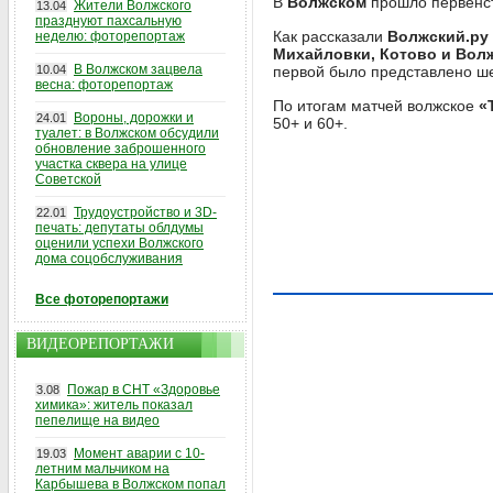
В
Волжском
прошло первенст
Жители Волжского
13.04
празднуют пахсальную
Как рассказали
Волжский.ру
неделю: фоторепортаж
Михайловки, Котово и Вол
В Волжском зацвела
10.04
первой было представлено ше
весна: фоторепортаж
По итогам матчей волжское
«
Вороны, дорожки и
24.01
50+ и 60+.
туалет: в Волжском обсудили
обновление заброшенного
участка сквера на улице
Советской
Трудоустройство и 3D-
22.01
печать: депутаты облдумы
оценили успехи Волжского
дома соцобслуживания
Все фоторепортажи
ВИДЕОРЕПОРТАЖИ
Пожар в СНТ «Здоровье
3.08
химика»: житель показал
пепелище на видео
Момент аварии с 10-
19.03
летним мальчиком на
Карбышева в Волжском попал