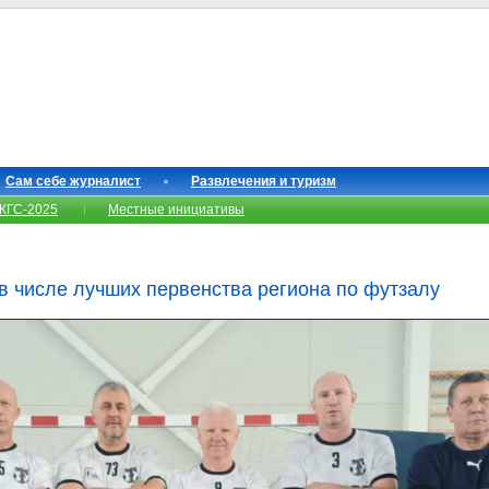
Сам себе журналист
Развлечения и туризм
КГС-2025
Местные инициативы
в числе лучших первенства региона по футзалу