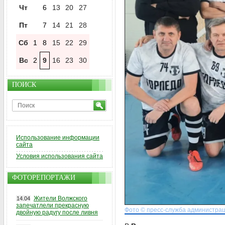
Чт
6
13
20
27
Пт
7
14
21
28
Сб
1
8
15
22
29
Вс
2
9
16
23
30
ПОИСК
Использование информации
сайта
Условия использования сайта
ФОТОРЕПОРТАЖИ
Жители Волжского
14.04
запечатлели прекрасную
Фото © пресс-служба администрац
двойную радугу после ливня