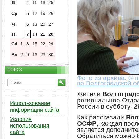
Вт
4
11
18
25
Ср
5
12
19
26
Чт
6
13
20
27
Пт
7
14
21
28
Сб
1
8
15
22
29
Вс
2
9
16
23
30
ПОИСК
Фото из архива. © 
по Волгоградской о
Жители
Волгоград
региональное Отде
Использование
России в субботу,
2
информации сайта
Как рассказали
Вол
Условия
ОСФР
, каждая пос
использования
является дополнит
сайта
Обратиться можно б