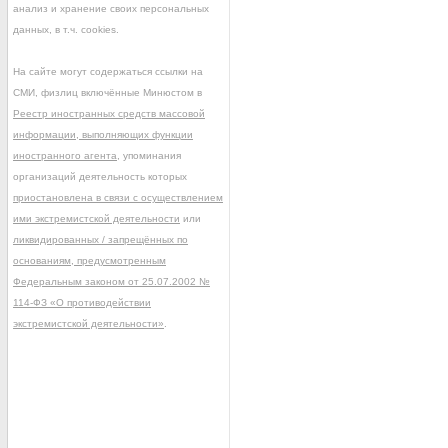
анализ и хранение своих персональных
данных, в т.ч. cookies.
На сайте могут содержаться ссылки на
СМИ, физлиц включённые Минюстом в
Реестр иностранных средств массовой
информации, выполняющих функции
иностранного агента
, упоминания
организаций деятельность которых
приостановлена в связи с осуществлением
ими экстремистской деятельности
или
ликвидированных / запрещённых по
основаниям, предусмотренным
Федеральным законом от 25.07.2002 №
114-ФЗ «О противодействии
экстремистской деятельности»
.