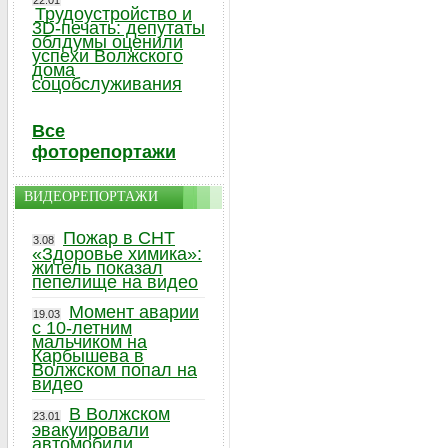
22.01
Трудоустройство и
3D-печать: депутаты
облдумы оценили
успехи Волжского
дома
соцобслуживания
Все
фоторепортажи
ВИДЕОРЕПОРТАЖИ
Пожар в СНТ
3.08
«Здоровье химика»:
житель показал
пепелище на видео
Момент аварии
19.03
с 10-летним
мальчиком на
Карбышева в
Волжском попал на
видео
В Волжском
23.01
эвакуировали
автомобили,