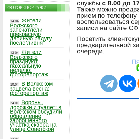
службы
с 8.00 до 1
ФОТОРЕПОРТАЖИ
Также можно предва
прием по телефону 
Жители
воспользоваться с
14.04
Волжского
записи на сайте СФ
запечатлели
прекрасную
Посетить клиентску
двойную радугу
после ливня
предварительной за
очереди.
Жители
13.04
Волжского
Пя
празднуют
пахсальную
неделю:
фоторепортаж
В Волжском
10.04
зацвела весна:
фоторепортаж
Вороны,
24.01
дорожки и туалет: в
Волжском обсудили
обновление
заброшенного
участка сквера на
улице Советской