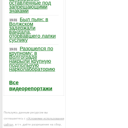
оставленные под
запрещающими
знаками
Был пьян: в
19.01
Волжском
задержали
вандала,
оторвавшего лапки
суслику
Разошелся по
19.01
крупному: в
Волгограде
накрыли крупную
подпольную
нарколабораторию
Все
видеорепортажи
Пользуясь данным ресурсом вы
соглашаетесь с
«Условиями использования
сайта»
, в т.ч. даёте разрешение на сбор,