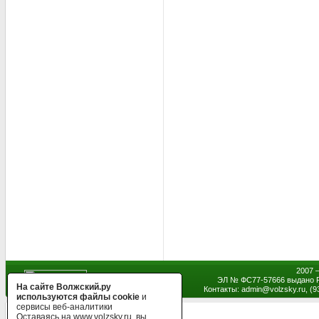
2007 
ЭЛ № ФС77-57666 выдано Р
На сайте Волжский.ру
Контакты: admin
@
volzsky.ru, (
используются файлы cookie
и
сервисы веб-аналитики
Оставаясь на www.volzsky.ru, вы