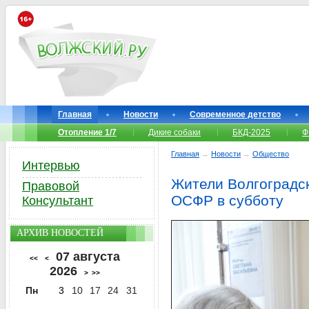
Главная
Новости
Современное детство
Отопление 1/7
Дикие собаки
БКД-2025
Ф
Главная
→
Новости
→
Общество
Интервью
Жители Волгоградск
Правовой
ОСФР в субботу
Консультант
АРХИВ НОВОСТЕЙ
07 августа
<<
<
2026
>
>>
Пн
3
10
17
24
31