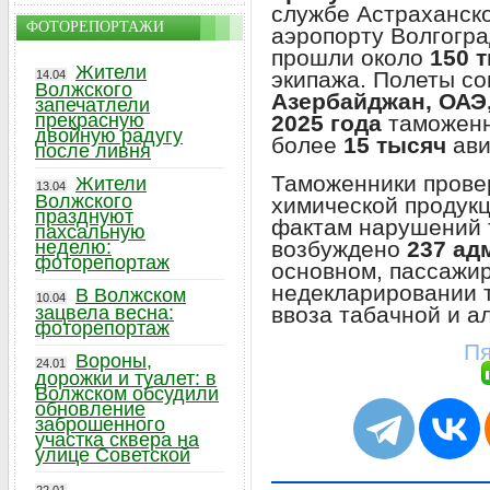
службе Астраханско
ФОТОРЕПОРТАЖИ
аэропорту Волгогр
прошли около
150 
Жители
экипажа. Полеты с
14.04
Волжского
Азербайджан, ОАЭ,
запечатлели
прекрасную
2025 года
таможенн
двойную радугу
более
15 тысяч
ави
после ливня
Таможенники провер
Жители
13.04
Волжского
химической продукц
празднуют
фактам нарушений 
пахсальную
возбуждено
237 ад
неделю:
фоторепортаж
основном, пассажи
недекларировании 
В Волжском
10.04
ввоза табачной и а
зацвела весна:
фоторепортаж
Пя
Вороны,
24.01
дорожки и туалет: в
Волжском обсудили
обновление
заброшенного
участка сквера на
улице Советской