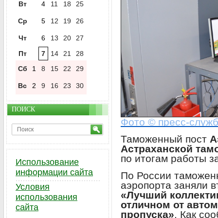
Вт
4
11
18
25
Ср
5
12
19
26
Чт
6
13
20
27
Пт
7
14
21
28
Сб
1
8
15
22
29
Вс
2
9
16
23
30
ПОИСК
Фото © пресс-служ
Таможенный пост
А
Астраханской там
по итогам работы з
Использование
информации сайта
По России таможенн
аэропорта заняли в
Условия
«Лучший коллекти
использования
отличном от авто
сайта
пропуска»
. Как со