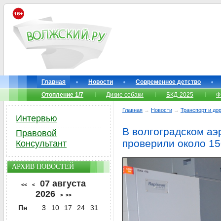
Главная
Новости
Современное детство
Отопление 1/7
Дикие собаки
БКД-2025
Ф
Главная
→
Новости
→
Транспорт и до
Интервью
В волгоградском аэ
Правовой
проверили около 15
Консультант
АРХИВ НОВОСТЕЙ
07 августа
<<
<
2026
>
>>
Пн
3
10
17
24
31