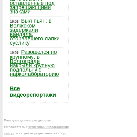
оставленные под
запрещающими
знаками
Был пьян: в
19.01
Волжском
задержали
вандала,
оторвавшего лапки
суслику
Разошелся по
19.01
крупному: в
Волгограде
накрыли крупную
подпольную
нарколабораторию
Все
видеорепортажи
Пользуясь данным ресурсом вы
соглашаетесь с
«Условиями использования
сайта»
, в т.ч. даёте разрешение на сбор,