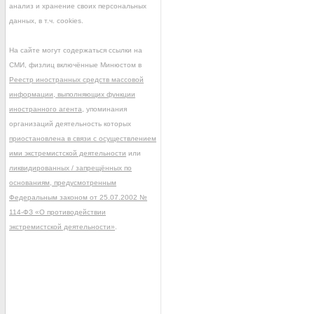
анализ и хранение своих персональных
данных, в т.ч. cookies.
На сайте могут содержаться ссылки на
СМИ, физлиц включённые Минюстом в
Реестр иностранных средств массовой
информации, выполняющих функции
иностранного агента
, упоминания
организаций деятельность которых
приостановлена в связи с осуществлением
ими экстремистской деятельности
или
ликвидированных / запрещённых по
основаниям, предусмотренным
Федеральным законом от 25.07.2002 №
114-ФЗ «О противодействии
экстремистской деятельности»
.