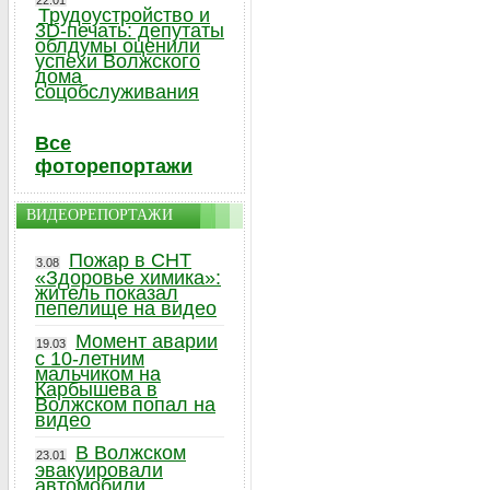
22.01
Трудоустройство и
3D-печать: депутаты
облдумы оценили
успехи Волжского
дома
соцобслуживания
Все
фоторепортажи
ВИДЕОРЕПОРТАЖИ
Пожар в СНТ
3.08
«Здоровье химика»:
житель показал
пепелище на видео
Момент аварии
19.03
с 10-летним
мальчиком на
Карбышева в
Волжском попал на
видео
В Волжском
23.01
эвакуировали
автомобили,