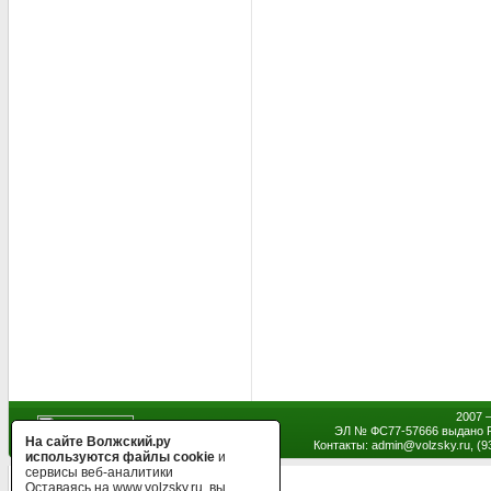
2007 
ЭЛ № ФС77-57666 выдано Р
На сайте Волжский.ру
Контакты: admin
@
volzsky.ru, (
используются файлы cookie
и
сервисы веб-аналитики
Оставаясь на www.volzsky.ru, вы