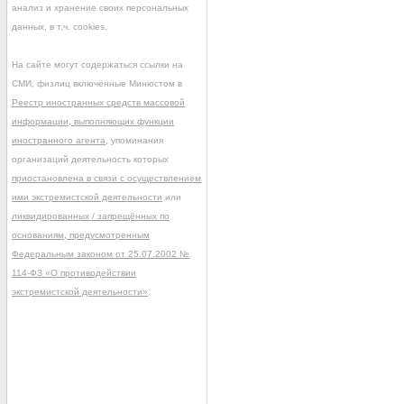
анализ и хранение своих персональных
данных, в т.ч. cookies.
На сайте могут содержаться ссылки на
СМИ, физлиц включённые Минюстом в
Реестр иностранных средств массовой
информации, выполняющих функции
иностранного агента
, упоминания
организаций деятельность которых
приостановлена в связи с осуществлением
ими экстремистской деятельности
или
ликвидированных / запрещённых по
основаниям, предусмотренным
Федеральным законом от 25.07.2002 №
114-ФЗ «О противодействии
экстремистской деятельности»
.