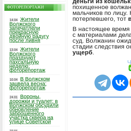
деньги из кошельк
похищенное волжан
ФОТОРЕПОРТАЖИ
мальчиков по лицу.
потерпевшего, тот
Жители
14.04
Волжского
запечатлели
В настоящее время
прекрасную
с материалами дела
двойную радугу
суд. Волжанин ожи
после ливня
стадии следствия 
Жители
13.04
ущерб
.
Волжского
празднуют
Ч
пахсальную
неделю:
фоторепортаж
В Волжском
10.04
зацвела весна:
фоторепортаж
Вороны,
24.01
дорожки и туалет: в
Волжском обсудили
обновление
заброшенного
участка сквера на
улице Советской