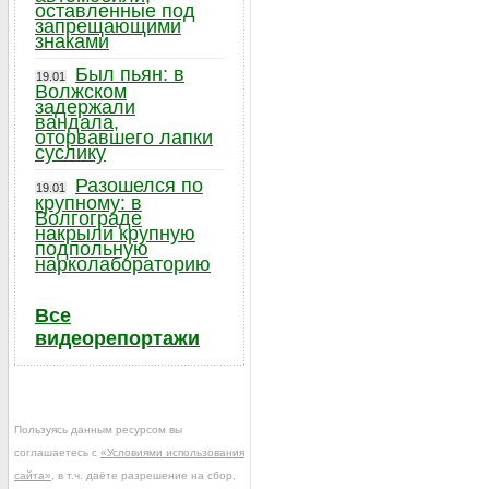
оставленные под
запрещающими
знаками
Был пьян: в
19.01
Волжском
задержали
вандала,
оторвавшего лапки
суслику
Разошелся по
19.01
крупному: в
Волгограде
накрыли крупную
подпольную
нарколабораторию
Все
видеорепортажи
Пользуясь данным ресурсом вы
соглашаетесь с
«Условиями использования
сайта»
, в т.ч. даёте разрешение на сбор,