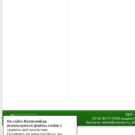
2007 
ЭЛ № ФС77-57666 выдано Р
На сайте Волжский.ру
Контакты: admin
@
volzsky.ru, (
используются файлы cookie
и
сервисы веб-аналитики
Оставаясь на www.volzsky.ru, вы