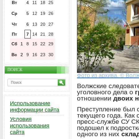
Вт
4
11
18
25
Ср
5
12
19
26
Чт
6
13
20
27
Пт
7
14
21
28
Сб
1
8
15
22
29
Вс
2
9
16
23
30
ПОИСК
Фото из архива. © Волж
Волжские следоват
уголовного дела о
г
отношении
двоих 
Использование
Преступление был 
информации сайта
текущего года. Как
Условия
пресс-службе СУ СК
использования
подошел к подростк
сайта
одного из них
скла