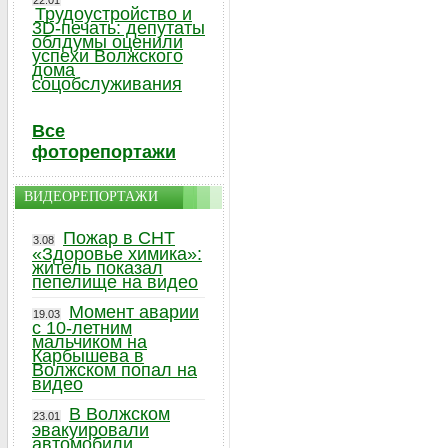
22.01
Трудоустройство и
3D-печать: депутаты
облдумы оценили
успехи Волжского
дома
соцобслуживания
Все
фоторепортажи
ВИДЕОРЕПОРТАЖИ
Пожар в СНТ
3.08
«Здоровье химика»:
житель показал
пепелище на видео
Момент аварии
19.03
с 10-летним
мальчиком на
Карбышева в
Волжском попал на
видео
В Волжском
23.01
эвакуировали
автомобили,