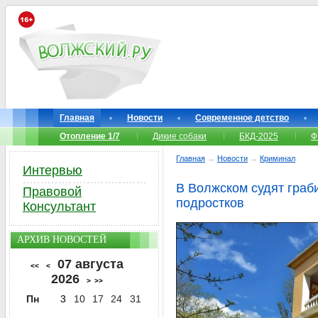
Главная
Новости
Современное детство
Отопление 1/7
Дикие собаки
БКД-2025
Ф
Главная
→
Новости
→
Криминал
Интервью
В Волжском судят граби
Правовой
подростков
Консультант
АРХИВ НОВОСТЕЙ
07 августа
<<
<
2026
>
>>
Пн
3
10
17
24
31