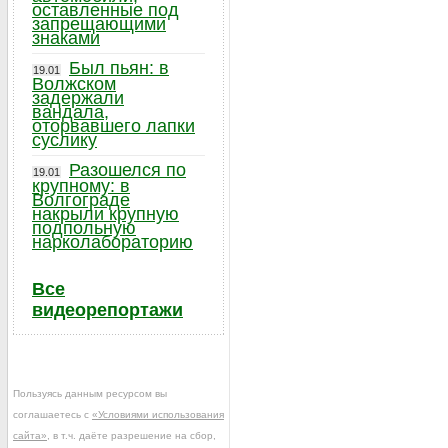
оставленные под
запрещающими
знаками
Был пьян: в
19.01
Волжском
задержали
вандала,
оторвавшего лапки
суслику
Разошелся по
19.01
крупному: в
Волгограде
накрыли крупную
подпольную
нарколабораторию
Все
видеорепортажи
Пользуясь данным ресурсом вы
соглашаетесь с
«Условиями использования
сайта»
, в т.ч. даёте разрешение на сбор,