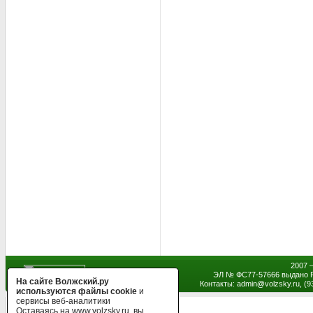
2007 
ЭЛ № ФС77-57666 выдано Р
На сайте Волжский.ру
Контакты: admin
@
volzsky.ru, (
используются файлы cookie
и
сервисы веб-аналитики
Оставаясь на www.volzsky.ru, вы