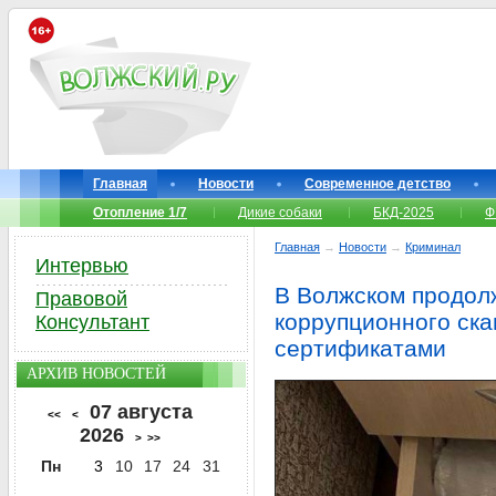
Главная
Новости
Современное детство
Отопление 1/7
Дикие собаки
БКД-2025
Ф
Главная
→
Новости
→
Криминал
Интервью
В Волжском продол
Правовой
коррупционного ск
Консультант
сертификатами
АРХИВ НОВОСТЕЙ
07 августа
<<
<
2026
>
>>
Пн
3
10
17
24
31