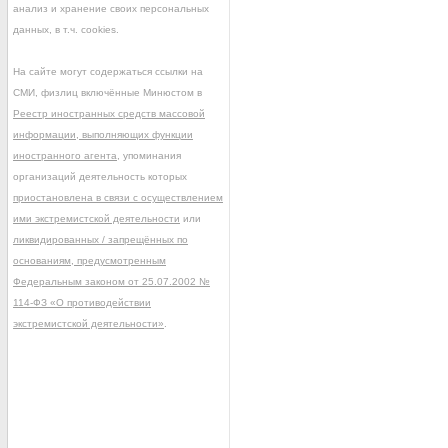
анализ и хранение своих персональных
данных, в т.ч. cookies.
На сайте могут содержаться ссылки на
СМИ, физлиц включённые Минюстом в
Реестр иностранных средств массовой
информации, выполняющих функции
иностранного агента
, упоминания
организаций деятельность которых
приостановлена в связи с осуществлением
ими экстремистской деятельности
или
ликвидированных / запрещённых по
основаниям, предусмотренным
Федеральным законом от 25.07.2002 №
114-ФЗ «О противодействии
экстремистской деятельности»
.