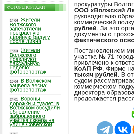
прокуратуры Волгог
ФОТОРЕПОРТАЖИ
ООО «Волжский Л
руководителю обра
Жители
коммерческий подк
14.04
Волжского
рублей
. За это ор
запечатлели
прекрасную
документы о прохо
двойную радугу
фактического осв
после ливня
Постановлением ми
Жители
13.04
Волжского
участка
№ 71
город
празднуют
привлечено к ответ
пахсальную
неделю:
КоАП РФ
. Фирме н
фоторепортаж
тысяч рублей
. В 
судом рассматрива
В Волжском
10.04
зацвела весна:
коммерческом подку
фоторепортаж
директора образов
продолжается расс
Вороны,
24.01
дорожки и туалет: в
Волжском обсудили
обновление
заброшенного
участка сквера на
улице Советской