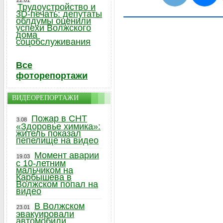
22.01
Трудоустройство и
3D-печать: депутаты
облдумы оценили
успехи Волжского
дома
соцобслуживания
Все
фоторепортажи
ВИДЕОРЕПОРТАЖИ
Пожар в СНТ
3.08
«Здоровье химика»:
житель показал
пепелище на видео
Момент аварии
19.03
с 10-летним
мальчиком на
Карбышева в
Волжском попал на
видео
В Волжском
23.01
эвакуировали
автомобили,