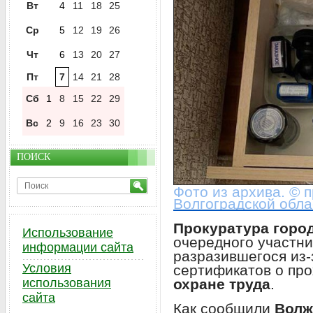
Вт
4
11
18
25
Ср
5
12
19
26
Чт
6
13
20
27
Пт
7
14
21
28
Сб
1
8
15
22
29
Вс
2
9
16
23
30
ПОИСК
Фото из архива. © 
Волгоградской обла
Прокуратура горо
Использование
очередного участни
информации сайта
разразившегося из-
Условия
сертификатов о пр
охране труда
.
использования
сайта
Как сообщили
Волж