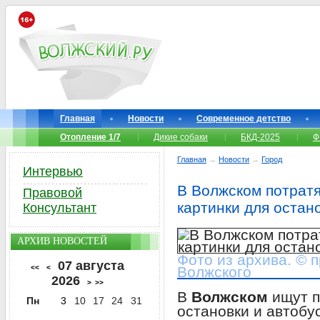
Главная
Новости
Современное детство
Отопление 1/7
Дикие собаки
БКД-2025
Ф
Главная
→
Новости
→
Город
Интервью
В Волжском потрат
Правовой
картинки для остан
Консультант
АРХИВ НОВОСТЕЙ
Фото из архива. © 
07 августа
<<
<
Волжского
2026
>
>>
В
Волжском
ищут п
Пн
3
10
17
24
31
остановки и автобу