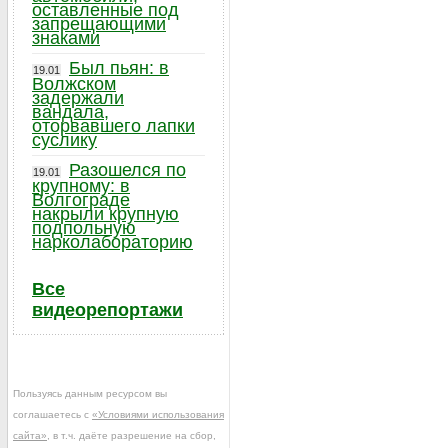
оставленные под
запрещающими
знаками
Был пьян: в
19.01
Волжском
задержали
вандала,
оторвавшего лапки
суслику
Разошелся по
19.01
крупному: в
Волгограде
накрыли крупную
подпольную
нарколабораторию
Все
видеорепортажи
Пользуясь данным ресурсом вы
соглашаетесь с
«Условиями использования
сайта»
, в т.ч. даёте разрешение на сбор,