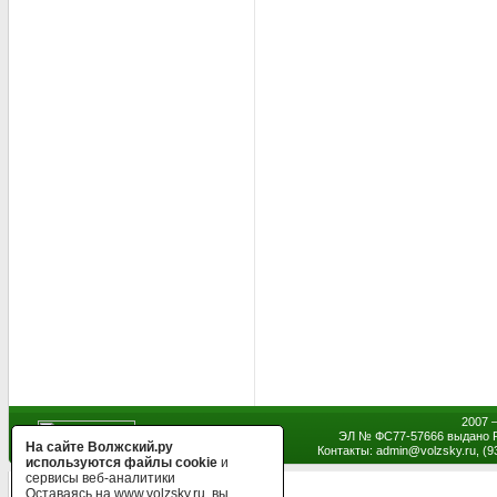
2007 
ЭЛ № ФС77-57666 выдано Р
На сайте Волжский.ру
Контакты: admin
@
volzsky.ru, (
используются файлы cookie
и
сервисы веб-аналитики
Оставаясь на www.volzsky.ru, вы