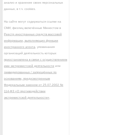
анализ и хранение своих персональных
данных, в т.ч. cookies.
На сайте могут содержаться ссылки на
СМИ, физлиц включённые Минюстом в
Реестр иностранных средств массовой
информации, выполняющих функции
иностранного агента
, упоминания
организаций деятельность которых
приостановлена в связи с осуществлением
ими экстремистской деятельности
или
ликвидированных / запрещённых по
основаниям, предусмотренным
Федеральным законом от 25.07.2002 №
114-ФЗ «О противодействии
экстремистской деятельности»
.