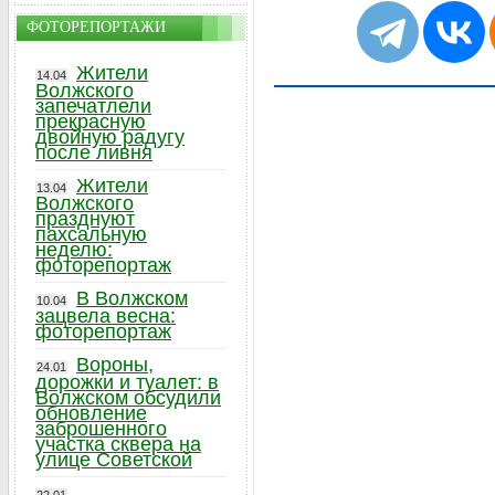
ФОТОРЕПОРТАЖИ
Жители
14.04
Волжского
запечатлели
прекрасную
двойную радугу
после ливня
Жители
13.04
Волжского
празднуют
пахсальную
неделю:
фоторепортаж
В Волжском
10.04
зацвела весна:
фоторепортаж
Вороны,
24.01
дорожки и туалет: в
Волжском обсудили
обновление
заброшенного
участка сквера на
улице Советской