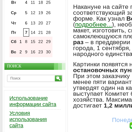
Вт
4
11
18
25
Накануне на сайте 
соответствующий за
Ср
5
12
19
26
форме. Как узнал
В
Чт
6
13
20
27
(
подробнее...
), нео
макет, изготовить,
Пт
7
14
21
28
самоклеющуюся пле
раз
– в преддверии 
Сб
1
8
15
22
29
города, 1 сентября,
Вс
2
9
16
23
30
народного единства
Картинки появятся 
ПОИСК
остановочных пунк
При этом заказчику
менее пяти вариант
утвердят один на к
выступает Комитет 
Использование
хозяйства. Максима
информации сайта
достигает
1,2 милл
Условия
использования
Понеде
сайта