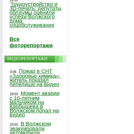
22.01
Трудоустройство и
3D-печать: депутаты
облдумы оценили
успехи Волжского
дома
соцобслуживания
Все
фоторепортажи
ВИДЕОРЕПОРТАЖИ
Пожар в СНТ
3.08
«Здоровье химика»:
житель показал
пепелище на видео
Момент аварии
19.03
с 10-летним
мальчиком на
Карбышева в
Волжском попал на
видео
В Волжском
23.01
эвакуировали
автомобили,