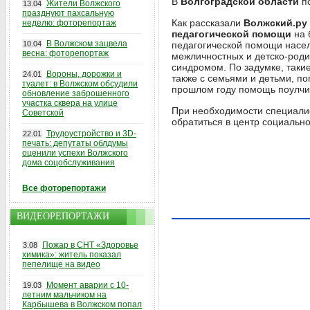
В
Волгоградской области
пс
Жители Волжского
13.04
празднуют пахсальную
Как рассказали
Волжский.ру
неделю: фоторепортаж
педагогической помощи
на 
В Волжском зацвела
10.04
педагогической помощи насе
весна: фоторепортаж
межличностных и детско-роди
синдромом. По задумке, таки
Вороны, дорожки и
24.01
также с семьями и детьми, п
туалет: в Волжском обсудили
прошлом году помощь поулч
обновление заброшенного
участка сквера на улице
При необходимости специалис
Советской
обратиться в центр социально
Трудоустройство и 3D-
22.01
печать: депутаты облдумы
оценили успехи Волжского
дома соцобслуживания
Все фоторепортажи
ВИДЕОРЕПОРТАЖИ
Пожар в СНТ «Здоровье
3.08
химика»: житель показал
пепелище на видео
Момент аварии с 10-
19.03
летним мальчиком на
Карбышева в Волжском попал