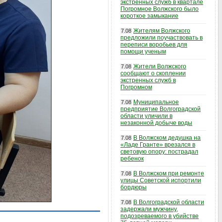
экстренных служб в квартале
Погромное Волжского было
короткое замыкание
Жителям Волжского
7.08
предложили поучаствовать в
переписи воробьев для
помощи ученым
Жители Волжского
7.08
сообщают о скоплении
экстренных служб в
Погромном
Муниципальное
7.08
предприятие Волгоградской
области уличили в
незаконной добыче воды
В Волжском дедушка на
7.08
«Ладе Гранте» врезался в
световую опору: пострадал
ребенок
В Волжском при ремонте
7.08
улицы Советской испортили
бордюры
В Волгоградской области
7.08
задержали мужчину,
подозреваемого в убийстве