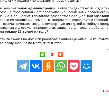
ихологи и педагоги консультируют семьи с детьми.
в
региональной администрации
, в области действует
40 отделе
базе центров социального обслуживания населения и областного ц
лению. Специалисты помогают разобраться с социальной адаптаци
тельских отношений; семейных конфликтов, справиться с тревогой
е встречи помогают создать комфортную для детей семейную среду
опавшими в сложную жизненную ситуацию, организована работа и 
или
свыше 23 тысяч жителей.
ты выезжают на дом или работают в онлайн-режиме. За консульт
го обслуживания по месту жительства.
По
-3