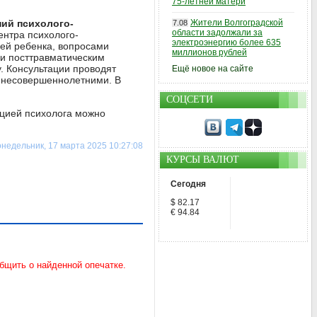
75-летней матери
ний психолого-
Жители Волгоградской
7.08
области задолжали за
ентра психолого-
электроэнергию более 635
ей ребенка, вопросами
миллионов рублей
 и посттравматическим
. Консультации проводят
Ещё новое на сайте
с несовершеннолетними. В
СОЦСЕТИ
ацией психолога можно
недельник, 17 марта 2025 10:27:08
КУРСЫ ВАЛЮТ
Сегодня
$ 82.17
€ 94.84