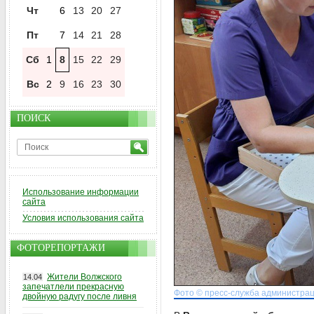
Чт
6
13
20
27
Пт
7
14
21
28
Сб
1
8
15
22
29
Вс
2
9
16
23
30
ПОИСК
Использование информации
сайта
Условия использования сайта
ФОТОРЕПОРТАЖИ
Жители Волжского
14.04
запечатлели прекрасную
Фото © пресс-служба администрац
двойную радугу после ливня