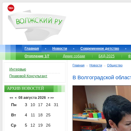
Главная
Новости
Современное детство
Отопление 1/7
Дикие собаки
БКД-2025
Ф
Главная
→
Новости
→
Общество
Интервью
Правовой Консультант
В Волгоградской облас
АРХИВ НОВОСТЕЙ
08 августа 2026
<<
<
>
>>
Пн
3
10
17
24
31
Вт
4
11
18
25
Ср
5
12
19
26