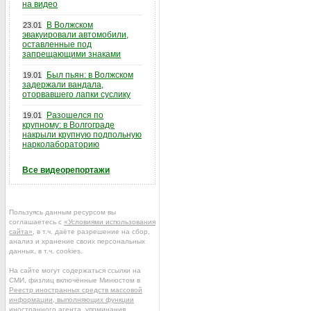
на видео
В Волжском
23.01
эвакуировали автомобили,
оставленные под
запрещающими знаками
Был пьян: в Волжском
19.01
задержали вандала,
оторвавшего лапки суслику
Разошелся по
19.01
крупному: в Волгограде
накрыли крупную подпольную
нарколабораторию
Все видеорепортажи
Пользуясь данным ресурсом вы
соглашаетесь с
«Условиями использования
сайта»
, в т.ч. даёте разрешение на сбор,
анализ и хранение своих персональных
данных, в т.ч. cookies.
На сайте могут содержаться ссылки на
СМИ, физлиц включённые Минюстом в
Реестр иностранных средств массовой
информации, выполняющих функции
иностранного агента
, упоминания