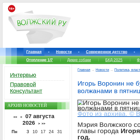
Главная
Новости
Современное детство
Отопление 1/7
Дикие собаки
БКД-2025
Ф
Главная
→
Новости
→
Политика, власт
Интервью
Игорь Воронин не б
Правовой
волжанами в пятни
Консультант
АРХИВ НОВОСТЕЙ
Фото из архива. © 
07 августа
<<
<
2026
Мэрия Волжского с
>
>>
главы города
Игоря
Пн
3
10
17
24
31
год.