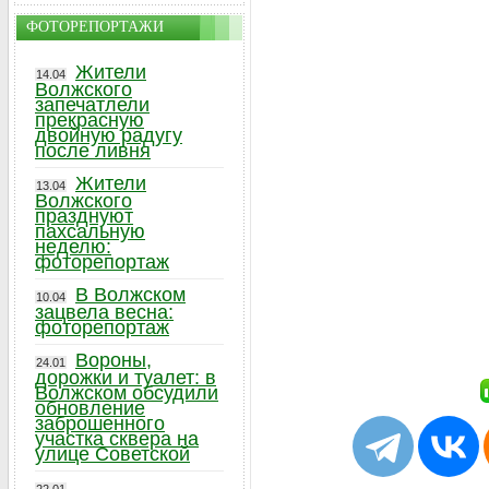
ФОТОРЕПОРТАЖИ
Жители
14.04
Волжского
запечатлели
прекрасную
двойную радугу
после ливня
Жители
13.04
Волжского
празднуют
пахсальную
неделю:
фоторепортаж
В Волжском
10.04
зацвела весна:
фоторепортаж
Вороны,
24.01
дорожки и туалет: в
Волжском обсудили
обновление
заброшенного
участка сквера на
улице Советской