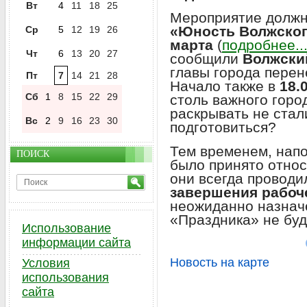
Вт
4
11
18
25
Мероприятие должн
«Юность Волжско
Ср
5
12
19
26
марта
(
подробнее..
Чт
6
13
20
27
сообщили
Волжски
главы города перен
Пт
7
14
21
28
Начало также в
18.
Сб
1
8
15
22
29
столь важного горо
раскрывать не стал
Вс
2
9
16
23
30
подготовиться?
Тем временем, напо
ПОИСК
было принято относи
они всегда проводи
завершения рабоч
неожиданно назнач
«Праздника» не буд
Использование
информации сайта
Новость на карте
Условия
использования
сайта