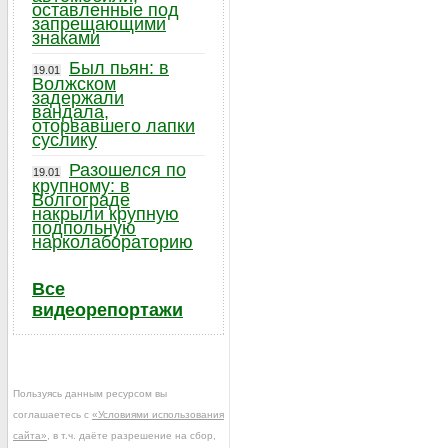
оставленные под
запрещающими
знаками
Был пьян: в
19.01
Волжском
задержали
вандала,
оторвавшего лапки
суслику
Разошелся по
19.01
крупному: в
Волгограде
накрыли крупную
подпольную
нарколабораторию
Все
видеорепортажи
Пользуясь данным ресурсом вы
соглашаетесь с
«Условиями использования
сайта»
, в т.ч. даёте разрешение на сбор,