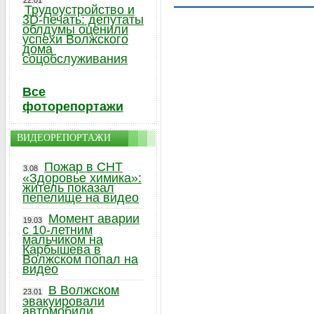
22.01
Трудоустройство и
3D-печать: депутаты
облдумы оценили
успехи Волжского
дома
соцобслуживания
Все
фоторепортажи
ВИДЕОРЕПОРТАЖИ
Пожар в СНТ
3.08
«Здоровье химика»:
житель показал
пепелище на видео
Момент аварии
19.03
с 10-летним
мальчиком на
Карбышева в
Волжском попал на
видео
В Волжском
23.01
эвакуировали
автомобили,