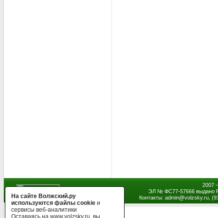
2007 
ЭЛ № ФС77-57666 выдано Р
На сайте Волжский.ру
Контакты: admin
@
volzsky.ru, (
используются файлы cookie
и
сервисы веб-аналитики
Оставаясь на www.volzsky.ru, вы