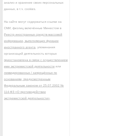
анализ и хранение своих персональных
данных, в т.ч. cookies.
На сайте могут содержаться ссылки на
СМИ, физлиц включённые Минюстом в
Реестр иностранных средств массовой
информации, выполняющих функции
иностранного агента
, упоминания
организаций деятельность которых
приостановлена в связи с осуществлением
ими экстремистской деятельности
или
ликвидированных / запрещённых по
основаниям, предусмотренным
Федеральным законом от 25.07.2002 №
114-ФЗ «О противодействии
экстремистской деятельности»
.