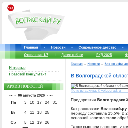
Главная
Новости
Современное детство
Отопление 1/7
Дикие собаки
БКД-2025
Ф
Главная
→
Новости
→
Бизнес и фина
Интервью
Правовой Консультант
В Волгоградской облас
АРХИВ НОВОСТЕЙ
Фото из архива. © volgograd.ru
06 августа 2026
<<
<
>
>>
Предприятия
Волгоградской
Пн
3
10
17
24
31
Как рассказали
Волжский.ру
Вт
4
11
18
25
периоду составила
15,5%
. В 
основной капитал стали обра
Ср
5
12
19
26
Также выросли вложения у ком