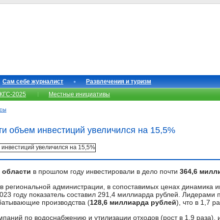
Сам себе журналист
Развлечения и туризм
КГС-2025
Местные инициативы
нсы
ти объем инвестиций увеличился на 15,5%
 области
в прошлом году инвестировали в дело почти
364,6 милл
в региональной администрации, в сопоставимых ценах динамика 
2023 году показатель составил 291,4 миллиарда рублей. Лидерами 
батывающие производства (
128,6 миллиарда рублей
), что в 1,7 
паний по водоснабжению и утилизации отходов (рост в 1,9 раза),