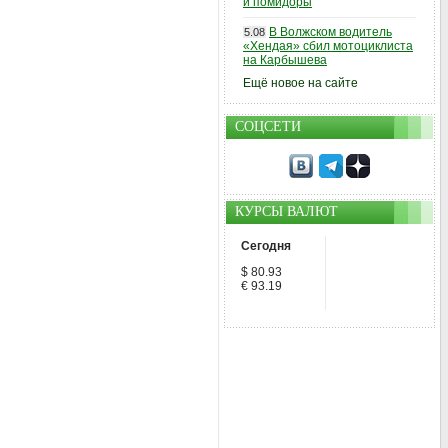
и помидоры
В Волжском водитель
5.08
«Хендая» сбил мотоциклиста
на Карбышева
Ещё новое на сайте
СОЦСЕТИ
КУРСЫ ВАЛЮТ
Сегодня
$ 80.93
€ 93.19