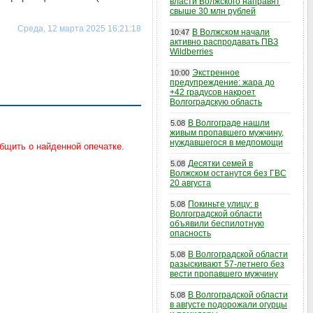
власти Волжского направят
свыше 30 млн рублей
Среда, 12 марта 2025 16:21:18
В Волжском начали
10:47
активно распродавать ПВЗ
Wildberries
Экстренное
10:00
предупреждение: жара до
+42 градусов накроет
Волгоградскую область
В Волгограде нашли
5.08
живым пропавшего мужчину,
нуждавшегося в медпомощи
Десятки семей в
5.08
Волжском останутся без ГВС
20 августа
Покиньте улицу: в
5.08
Волгоградской области
объявили беспилотную
опасность
В Волгоградской области
5.08
разыскивают 57-летнего без
вести пропавшего мужчину
В Волгоградской области
5.08
в августе подорожали огурцы