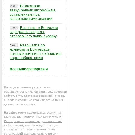
В Волжском
23.01
эвакуировали автомобили,
оставленные под
запрещающими знаками
Был пьян: в Волжском
19.01
задержали вандала,
оторвавшего лапки суслику
Разошелся по
19.01
крупному: в Волгограде
накрыли крупную подпольную
нарколабораторию
Все видеорепортажи
Пользуясь данным ресурсом вы
соглашаетесь с
«Условиями использования
сайта»
, в т.ч. даёте разрешение на сбор,
анализ и хранение своих персональных
данных, в т.ч. cookies.
На сайте могут содержаться ссылки на
СМИ, физлиц включённые Минюстом в
Реестр иностранных средств массовой
информации, выполняющих функции
иностранного агента
, упоминания
организаций деятельность которых