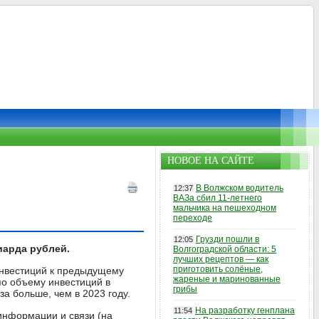
НОВОЕ НА САЙТЕ
В Волжском водитель
12:37
ВАЗа сбил 11-летнего
мальчика на пешеходном
переходе
Грузди пошли в
12:05
иарда рублей.
Волгоградской области: 5
лучших рецептов — как
приготовить солёные,
инвестиций к предыдущему
жареные и маринованные
по объему инвестиций в
грибы
раза больше, чем в 2023 году.
На разработку генплана
11:54
 информации и связи (на