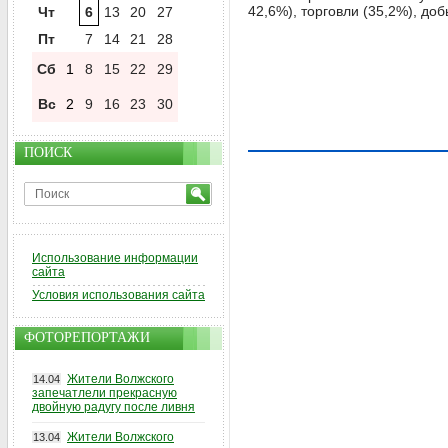
42,6%), торговли (35,2%), до
Чт
6
13
20
27
Пт
7
14
21
28
Сб
1
8
15
22
29
Вс
2
9
16
23
30
ПОИСК
Использование информации
сайта
Условия использования сайта
ФОТОРЕПОРТАЖИ
Жители Волжского
14.04
запечатлели прекрасную
двойную радугу после ливня
Жители Волжского
13.04