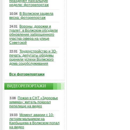
празднуют пахсальную
неделю: фоторепортаж
В Волжском зацвела
10.04
весна: фоторепортаж
Вороны, дорожки и
24.01
туалет: в Волжском обсудили
обновление заброшенного
участка сквера на улице
Советской
Трудоустройство и 3D-
22.01
печать: депутаты облдумы
оценили успехи Волжского
дома соцобслуживания
Все фоторепортажи
ВИДЕОРЕПОРТАЖИ
Пожар в СНТ «Здоровье
3.08
химика»: житель показал
пепелище на видео
Момент аварии с 10-
19.03
летним мальчиком на
Карбышева в Волжском попал
на видео