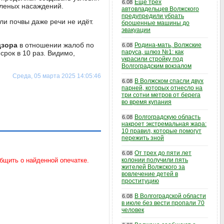
Еще трех
6.08
еленых насаждений.
автовладельцев Волжского
предупредили убрать
ли почвы даже речи не идёт.
брошенные машины до
эвакуации
дзора
в отношении жалоб по
Родина-мать, Волжские
6.08
паруса, шлюз №1: как
срок в 10 раз. Видимо,
украсили стройку под
Волгоградским вокзалом
Среда, 05 марта 2025 14:05:46
В Волжском спасли двух
6.08
парней, которых отнесло на
три сотни метров от берега
во время купания
Волгоградскую область
6.08
накроет экстремальная жара:
10 правил, которые помогут
пережить зной
От трех до пяти лет
6.08
колонии получили пять
жителей Волжского за
вовлечение детей в
проституцию
В Волгоградской области
6.08
в июле без вести пропали 70
человек