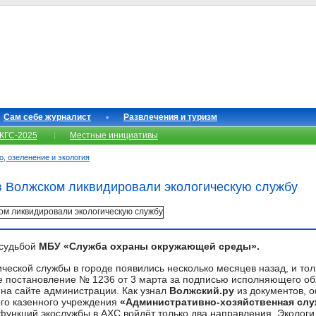
Сам себе журналист
Развлечения и туризм
КГС-2025
Местные инициативы
о, озеленение и экология
в Волжском ликвидировали экологическую службу
 судьбой
МБУ «Служба охраны окружающей среды».
ческой службы в городе появились несколько месяцев назад, и тол
е постановление № 1236 от 3 марта за подписью исполняющего об
на сайте администрации. Как узнал
Волжский.ру
из документов, о
го казенного учреждения
«Административно-хозяйственная сл
ункций экослужбы в АХС войдёт только два направления. Экологи