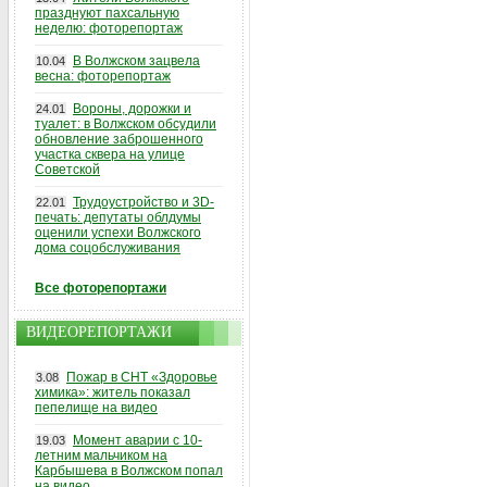
празднуют пахсальную
неделю: фоторепортаж
В Волжском зацвела
10.04
весна: фоторепортаж
Вороны, дорожки и
24.01
туалет: в Волжском обсудили
обновление заброшенного
участка сквера на улице
Советской
Трудоустройство и 3D-
22.01
печать: депутаты облдумы
оценили успехи Волжского
дома соцобслуживания
Все фоторепортажи
ВИДЕОРЕПОРТАЖИ
Пожар в СНТ «Здоровье
3.08
химика»: житель показал
пепелище на видео
Момент аварии с 10-
19.03
летним мальчиком на
Карбышева в Волжском попал
на видео