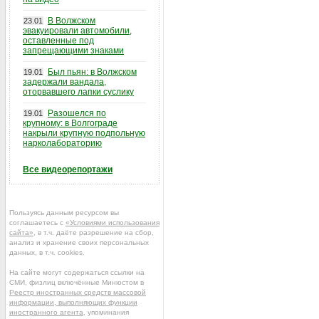
В Волжском
23.01
эвакуировали автомобили,
оставленные под
запрещающими знаками
Был пьян: в Волжском
19.01
задержали вандала,
оторвавшего лапки суслику
Разошелся по
19.01
крупному: в Волгограде
накрыли крупную подпольную
нарколабораторию
Все видеорепортажи
Пользуясь данным ресурсом вы
соглашаетесь с
«Условиями использования
сайта»
, в т.ч. даёте разрешение на сбор,
анализ и хранение своих персональных
данных, в т.ч. cookies.
На сайте могут содержаться ссылки на
СМИ, физлиц включённые Минюстом в
Реестр иностранных средств массовой
информации, выполняющих функции
иностранного агента
, упоминания