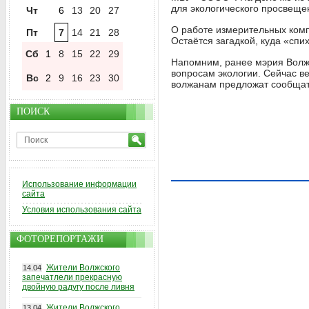
для экологического просвеще
Чт
6
13
20
27
О работе измерительных компл
Пт
7
14
21
28
Остаётся загадкой, куда «спих
Сб
1
8
15
22
29
Напомним, ранее мэрия Волж
вопросам экологии. Сейчас в
Вс
2
9
16
23
30
волжанам предложат сообщать
ПОИСК
Использование информации
сайта
Условия использования сайта
ФОТОРЕПОРТАЖИ
Жители Волжского
14.04
запечатлели прекрасную
двойную радугу после ливня
Жители Волжского
13.04