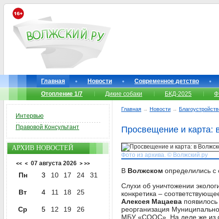
Главная
Новости
Современное детство
Отопление 1/7
Дикие собаки
БКД-2025
Ф
Главная
→
Новости
→
Благоустройств
Интервью
Правовой Консультант
Просвещение и карта: 
АРХИВ НОВОСТЕЙ
Фото из архива. © Волжский.ру
07 августа 2026
<<
<
>
>>
В
Волжском
определились с
Пн
3
10
17
24
31
Слухи об уничтожении экологи
Вт
4
11
18
25
конкретика – соответствующе
Алексея Мацаева
появилось 
Ср
5
12
19
26
реорганизация Муниципально
МБУ «СООС». На деле же из ф