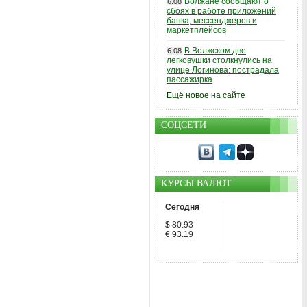
Волжане сообщают о
6.08
сбоях в работе приложений
банка, мессенджеров и
маркетплейсов
В Волжском две
6.08
легковушки столкнулись на
улице Логинова: пострадала
пассажирка
Ещё новое на сайте
СОЦСЕТИ
КУРСЫ ВАЛЮТ
Сегодня
$ 80.93
€ 93.19