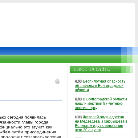
НОВОЕ НА САЙТЕ
Беспилотная опасность
6.08
объявлена в Волгоградской
области
В Волгоградской области
6.08
нашли мертвой 87-летнюю
пенсионерку
ько сегодня появилась
Жителей ряда адресов
6.08
на Медведева и Карбышева в
язанности главы города
Волжском ждут отключения
фициально это звучит, как
газа 20 августа
ужба»
путём присоединения
 продолжат создавать условия