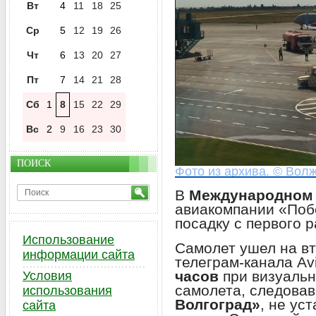
Вт
4
11
18
25
Ср
5
12
19
26
Чт
6
13
20
27
Пт
7
14
21
28
Сб
1
8
15
22
29
Вс
2
9
16
23
30
ПОИСК
Фото из архива. © Волж
В
Международном 
авиакомпании «Поб
посадку с первого р
Использование
Самолет ушел на вт
информации сайта
телеграм-канала Avi
часов
при визуальн
Условия
самолета, следова
использования
Волгоград»
, не ус
сайта