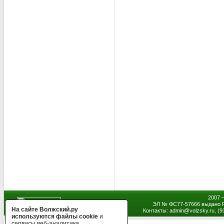
2007 
ЭЛ № ФС77-57666 выдано Р
На сайте Волжский.ру
Контакты: admin
@
volzsky.ru, (
используются файлы cookie
и
сервисы веб-аналитики