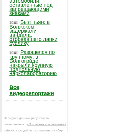
автомобили,
оставленные под
запрещающими
знаками
Был пьян: в
19.01
Волжском
задержали
вандала,
оторвавшего лапки
суслику
Разошелся по
19.01
крупному: в
Волгограде
накрыли крупную
подпольную
нарколабораторию
Все
видеорепортажи
Пользуясь данным ресурсом вы
соглашаетесь с
«Условиями использования
сайта»
, в т.ч. даёте разрешение на сбор,