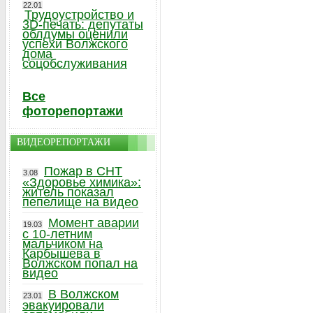
22.01
Трудоустройство и
3D-печать: депутаты
облдумы оценили
успехи Волжского
дома
соцобслуживания
Все
фоторепортажи
ВИДЕОРЕПОРТАЖИ
Пожар в СНТ
3.08
«Здоровье химика»:
житель показал
пепелище на видео
Момент аварии
19.03
с 10-летним
мальчиком на
Карбышева в
Волжском попал на
видео
В Волжском
23.01
эвакуировали