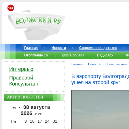
Главная
Новости
Современное детство
Отопление 1/7
Дикие собаки
БКД-2025
Ф
Главная
→
Новости
→
Происшествия
Интервью
В аэропорту Волгоград
Правовой
ушел на второй круг
Консультант
АРХИВ НОВОСТЕЙ
08 августа
<<
<
2026
>
>>
Пн
3
10
17
24
31