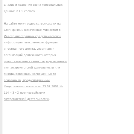
анализ и хранение своих персональных
данных, в т.ч. cookies.
На сайте могут содержаться ссылки на
СМИ, физлиц включённые Минюстом в
Реестр иностранных средств массовой
информации, выполняющих функции
иностранного агента
, упоминания
организаций деятельность которых
приостановлена в связи с осуществлением
ими экстремистской деятельности
или
ликвидированных / запрещённых по
основаниям, предусмотренным
Федеральным законом от 25.07.2002 №
114-ФЗ «О противодействии
экстремистской деятельности»
.