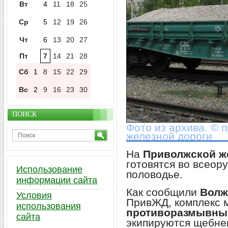
Вт
4
11
18
25
Ср
5
12
19
26
Чт
6
13
20
27
Пт
7
14
21
28
Сб
1
8
15
22
29
Вс
2
9
16
23
30
ПОИСК
Фото из архива. © 
железной дороги
На
Приволжской ж
готовятся во всеор
Использование
половодье.
информации сайта
Как сообщили
Волж
Условия
ПривЖД, комплекс 
использования
противоразмывны
сайта
экипируются щебне