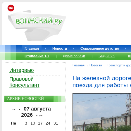
Главная
Новости
Современное детство
Отопление 1/7
Дикие собаки
БКД-2025
Ф
Главная
→
Новости
→
Транспорт и до
Интервью
На железной дорог
Правовой
поезда для работы 
Консультант
АРХИВ НОВОСТЕЙ
07 августа
<<
<
2026
>
>>
Пн
3
10
17
24
31