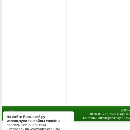
2007 
ЭЛ № ФС77-57666 выдано Р
На сайте Волжский.ру
Контакты: admin
@
volzsky.ru, (
используются файлы cookie
и
сервисы веб-аналитики
Оставаясь на www.volzsky.ru, вы