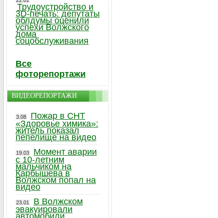
22.01
Трудоустройство и
3D-печать: депутаты
облдумы оценили
успехи Волжского
дома
соцобслуживания
Все
фоторепортажи
ВИДЕОРЕПОРТАЖИ
Пожар в СНТ
3.08
«Здоровье химика»:
житель показал
пепелище на видео
Момент аварии
19.03
с 10-летним
мальчиком на
Карбышева в
Волжском попал на
видео
В Волжском
23.01
эвакуировали
автомобили,