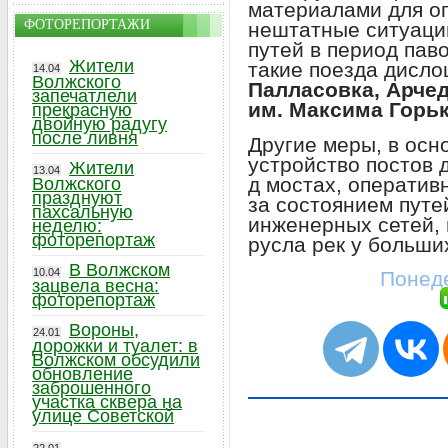
материалами для о
ФОТОРЕПОРТАЖИ
нештатные ситуаци
путей в период пав
Жители
такие поезда дисло
14.04
Волжского
Палласовка, Арчед
запечатлели
им. Максима Горьк
прекрасную
двойную радугу
после ливня
Другие меры, в осн
устройство постов 
Жители
13.04
д мостах, операти
Волжского
празднуют
за состоянием путе
пахсальную
инженерных сетей,
неделю:
фоторепортаж
русла рек у больших
В Волжском
10.04
Понеде
зацвела весна:
фоторепортаж
Вороны,
24.01
дорожки и туалет: в
Волжском обсудили
обновление
заброшенного
участка сквера на
улице Советской