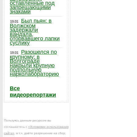
оставленные под
запрещающими
знаками
Был пьян: в
19.01
Волжском
задержали
вандала,
оторвавшего лапки
суслику
Разошелся по
19.01
крупному: в
Волгограде
накрыли крупную
подпольную
нарколабораторию
Все
видеорепортажи
Пользуясь данным ресурсом вы
соглашаетесь с
«Условиями использования
сайта»
, в т.ч. даёте разрешение на сбор,