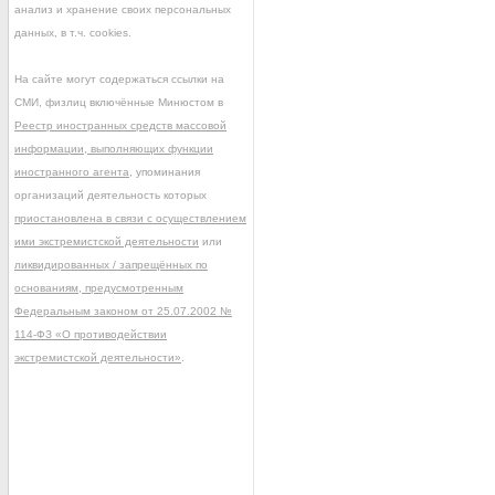
анализ и хранение своих персональных
данных, в т.ч. cookies.
На сайте могут содержаться ссылки на
СМИ, физлиц включённые Минюстом в
Реестр иностранных средств массовой
информации, выполняющих функции
иностранного агента
, упоминания
организаций деятельность которых
приостановлена в связи с осуществлением
ими экстремистской деятельности
или
ликвидированных / запрещённых по
основаниям, предусмотренным
Федеральным законом от 25.07.2002 №
114-ФЗ «О противодействии
экстремистской деятельности»
.