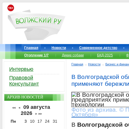
Главная
Новости
Современное детство
Отопление 1/7
Дикие собаки
БКД-2025
Ф
Главная
→
Новости
→
Бизнес и фина
Интервью
В Волгоградской об
Правовой
применяют бережли
Консультант
АРХИВ НОВОСТЕЙ
09 августа
<<
<
Фото из архива. © 
2026
Октября»
>
>>
Пн
3
10
17
24
31
В
Волгоградской о