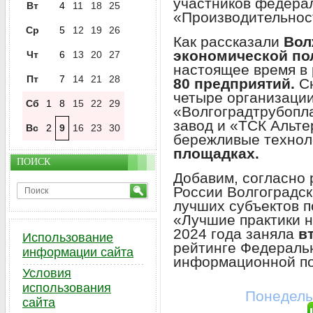
участников федера
Вт
4
11
18
25
«Производительност
Ср
5
12
19
26
Как рассказали
Вол
экономической по
Чт
6
13
20
27
настоящее время в 
Пт
7
14
21
28
80 предприятий.
Сн
четыре организаци
Сб
1
8
15
22
29
«Волгоградтрубопл
завод и «ТСК Альте
Вс
2
9
16
23
30
бережливые технол
площадках.
ПОИСК
Добавим, согласно
России Волгоградс
лучших субъектов п
«Лучшие практики н
2024 года заняла
в
Использование
рейтинге Федеральн
информации сайта
информационной по
Условия
использования
Понедель
сайта