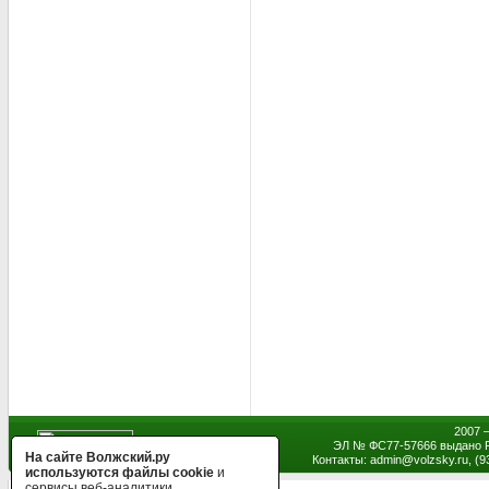
2007 
ЭЛ № ФС77-57666 выдано Р
На сайте Волжский.ру
Контакты: admin
@
volzsky.ru, (
используются файлы cookie
и
сервисы веб-аналитики