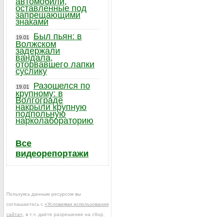
автомобили,
оставленные под
запрещающими
знаками
Был пьян: в
19.01
Волжском
задержали
вандала,
оторвавшего лапки
суслику
Разошелся по
19.01
крупному: в
Волгограде
накрыли крупную
подпольную
нарколабораторию
Все
видеорепортажи
Пользуясь данным ресурсом вы
соглашаетесь с
«Условиями использования
сайта»
, в т.ч. даёте разрешение на сбор,