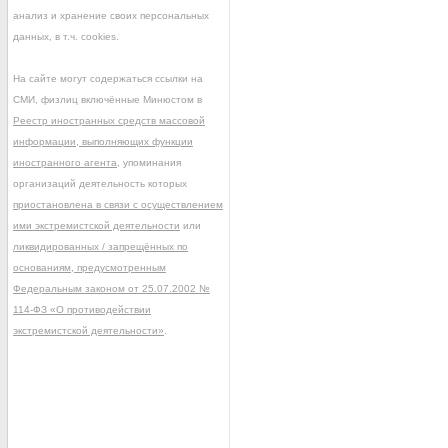
анализ и хранение своих персональных
данных, в т.ч. cookies.
На сайте могут содержаться ссылки на
СМИ, физлиц включённые Минюстом в
Реестр иностранных средств массовой
информации, выполняющих функции
иностранного агента
, упоминания
организаций деятельность которых
приостановлена в связи с осуществлением
ими экстремистской деятельности
или
ликвидированных / запрещённых по
основаниям, предусмотренным
Федеральным законом от 25.07.2002 №
114-ФЗ «О противодействии
экстремистской деятельности»
.