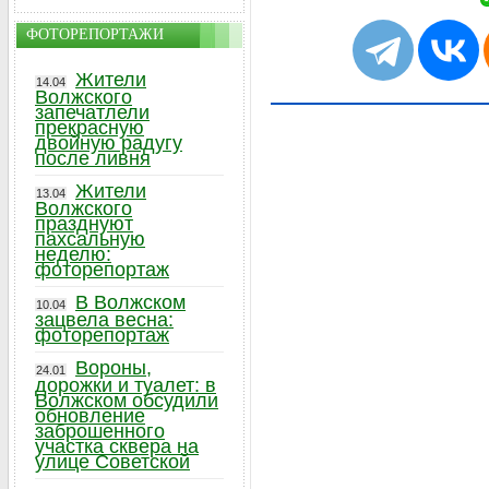
ФОТОРЕПОРТАЖИ
Жители
14.04
Волжского
запечатлели
прекрасную
двойную радугу
после ливня
Жители
13.04
Волжского
празднуют
пахсальную
неделю:
фоторепортаж
В Волжском
10.04
зацвела весна:
фоторепортаж
Вороны,
24.01
дорожки и туалет: в
Волжском обсудили
обновление
заброшенного
участка сквера на
улице Советской