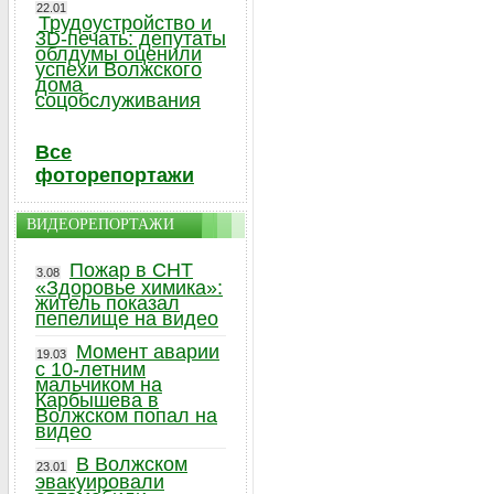
22.01
Трудоустройство и
3D-печать: депутаты
облдумы оценили
успехи Волжского
дома
соцобслуживания
Все
фоторепортажи
ВИДЕОРЕПОРТАЖИ
Пожар в СНТ
3.08
«Здоровье химика»:
житель показал
пепелище на видео
Момент аварии
19.03
с 10-летним
мальчиком на
Карбышева в
Волжском попал на
видео
В Волжском
23.01
эвакуировали