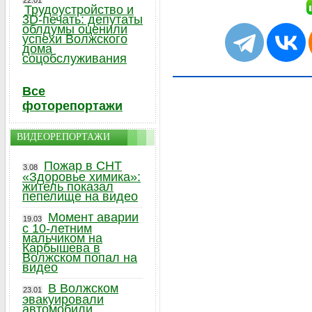
22.01
Трудоустройство и
3D-печать: депутаты
облдумы оценили
успехи Волжского
дома
соцобслуживания
Все
фоторепортажи
ВИДЕОРЕПОРТАЖИ
Пожар в СНТ
3.08
«Здоровье химика»:
житель показал
пепелище на видео
Момент аварии
19.03
с 10-летним
мальчиком на
Карбышева в
Волжском попал на
видео
В Волжском
23.01
эвакуировали
автомобили,