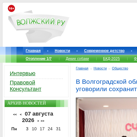
Главная
Новости
Современное детство
Отопление 1/7
Дикие собаки
БКД-2025
Ф
Главная
→
Новости
→
Общество
Интервью
В Волгоградской об
Правовой
уговорили сохрани
Консультант
АРХИВ НОВОСТЕЙ
07 августа
<<
<
2026
>
>>
Пн
3
10
17
24
31