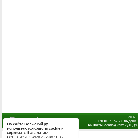
2007 
ЭЛ № ФС77-57666 выдано Р
На сайте Волжский.ру
Контакты: admin
@
volzsky.ru, (
используются файлы cookie
и
сервисы веб-аналитики
Оставаясь на www.volzsky.ru, вы