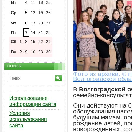
Вт
4
11
18
25
Ср
5
12
19
26
Чт
6
13
20
27
Пт
7
14
21
28
Сб
1
8
15
22
29
Вс
2
9
16
23
30
ПОИСК
Фото из архива. © 
Волгоградской обла
В
Волгоградской о
семейно-консультат
Использование
информации сайта
Они действуют на б
обслуживания насел
Условия
будущим мамам, ор
использования
рождение детей, пр
сайта
новорожденных, фо