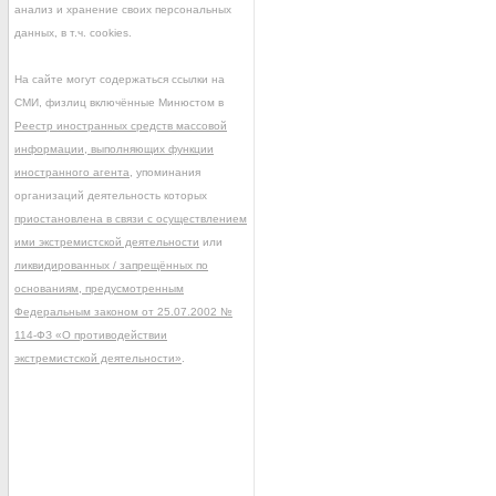
анализ и хранение своих персональных
данных, в т.ч. cookies.
На сайте могут содержаться ссылки на
СМИ, физлиц включённые Минюстом в
Реестр иностранных средств массовой
информации, выполняющих функции
иностранного агента
, упоминания
организаций деятельность которых
приостановлена в связи с осуществлением
ими экстремистской деятельности
или
ликвидированных / запрещённых по
основаниям, предусмотренным
Федеральным законом от 25.07.2002 №
114-ФЗ «О противодействии
экстремистской деятельности»
.