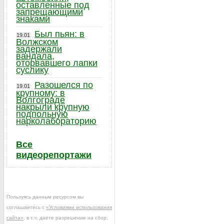
оставленные под
запрещающими
знаками
Был пьян: в
19.01
Волжском
задержали
вандала,
оторвавшего лапки
суслику
Разошелся по
19.01
крупному: в
Волгограде
накрыли крупную
подпольную
нарколабораторию
Все
видеорепортажи
Пользуясь данным ресурсом вы
соглашаетесь с
«Условиями использования
сайта»
, в т.ч. даёте разрешение на сбор,