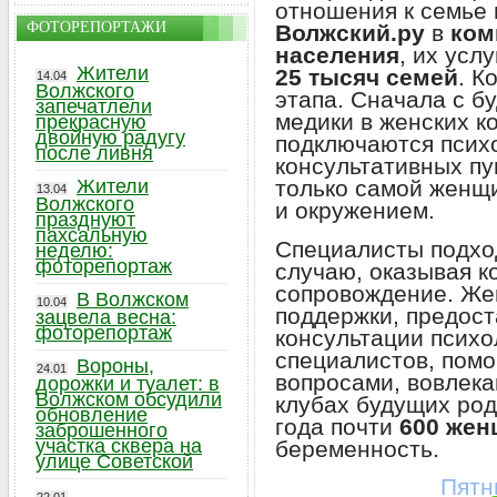
отношения к семье 
ФОТОРЕПОРТАЖИ
Волжский.ру
в
ком
населения
, их усл
Жители
25 тысяч семей
. К
14.04
Волжского
этапа. Сначала с 
запечатлели
медики в женских к
прекрасную
двойную радугу
подключаются псих
после ливня
консультативных пу
только самой женщи
Жители
13.04
Волжского
и окружением.
празднуют
пахсальную
Специалисты подхо
неделю:
фоторепортаж
случаю, оказывая к
сопровождение. Же
В Волжском
10.04
поддержки, предос
зацвела весна:
фоторепортаж
консультации психо
специалистов, пом
Вороны,
24.01
вопросами, вовлека
дорожки и туалет: в
Волжском обсудили
клубах будущих род
обновление
года почти
600 же
заброшенного
участка сквера на
беременность.
улице Советской
Пятн