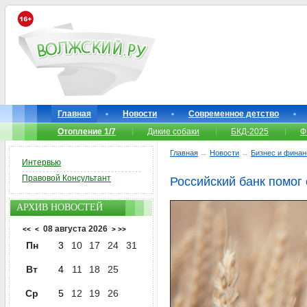
Главная
Новости
Современное детство
Отопление 1/7
Дикие собаки
БКД-2025
Ф
Главная
→
Новости
→
Бизнес и фина
Интервью
Правовой Консультант
Российский банк помог
АРХИВ НОВОСТЕЙ
08 августа 2026
<<
<
>
>>
Пн
3
10
17
24
31
Вт
4
11
18
25
Ср
5
12
19
26