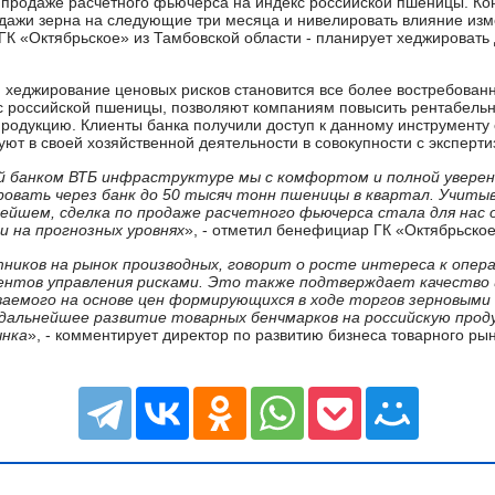
 продаже расчетного фьючерса на индекс российской пшеницы. Кон
дажи зерна на следующие три месяца и нивелировать влияние изм
 ГК «Октябрьское» из Тамбовской области - планирует хеджировать
 хеджирование ценовых рисков становится все более востребованн
 российской пшеницы, позволяют компаниям повысить рентабельно
родукцию. Клиенты банка получили доступ к данному инструменту с
зуют в своей хозяйственной деятельности в совокупности с эксперти
й банком ВТБ инфраструктуре мы с комфортом и полной увере
ровать через банк до 50 тысяч тонн пшеницы в квартал. Учитыв
ейшем, сделка по продаже расчетного фьючерса стала для нас
и на прогнозных уровнях
», - отметил бенефициар ГК «Октябрьско
тников на рынок производных, говорит о росте интереса к опер
нтов управления рисками. Это также подтверждает качество 
аемого на основе цен формирующихся в ходе торгов зерновыми
дальнейшее развитие товарных бенчмарков на российскую прод
ынка
», - комментирует директор по развитию бизнеса товарного р