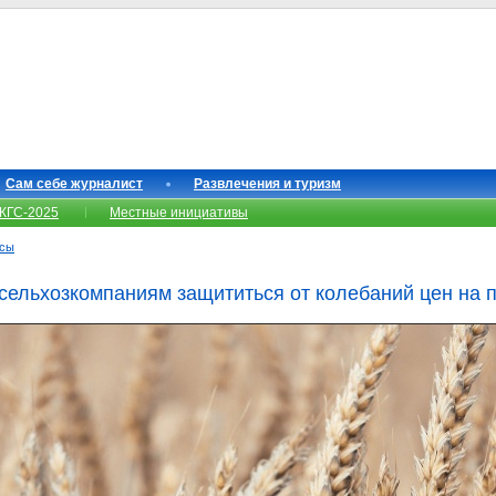
Сам себе журналист
Развлечения и туризм
КГС-2025
Местные инициативы
нсы
 сельхозкомпаниям защититься от колебаний цен на 