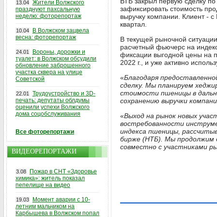
ВТБ закрыл первую сделку по
Жители Волжского
13.04
зафиксировать стоимость про
празднуют пахсальную
неделю: фоторепортаж
выручку компании. Клиент - с
квартал.
В Волжском зацвела
10.04
весна: фоторепортаж
В текущей рыночной ситуации
расчетный фьючерс на индекс
Вороны, дорожки и
24.01
фиксации выгодной цены на п
туалет: в Волжском обсудили
2022 г., и уже активно исполь
обновление заброшенного
участка сквера на улице
«
Благодаря предоставленно
Советской
сделку. Мы планируем хеджи
стоимости пшеницы в дальн
Трудоустройство и 3D-
22.01
печать: депутаты облдумы
сохранению выручки компани
оценили успехи Волжского
дома соцобслуживания
«
Выход на рынок новых учас
востребованности инструме
индекса пшеницы, рассчитыв
Все фоторепортажи
бирже (НТБ). Мы продолжим 
совместно с участниками р
ВИДЕОРЕПОРТАЖИ
Пожар в СНТ «Здоровье
3.08
химика»: житель показал
пепелище на видео
Момент аварии с 10-
19.03
летним мальчиком на
Карбышева в Волжском попал