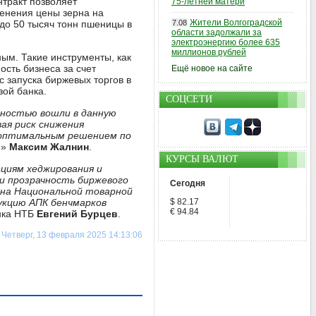
тракт позволяет
75-летней матери
енения цены зерна на
Жители Волгоградской
 до 50 тысяч тонн пшеницы в
7.08
области задолжали за
электроэнергию более 635
миллионов рублей
ым. Такие инструменты, как
сть бизнеса за счет
Ещё новое на сайте
 запуска биржевых торгов в
зой банка.
СОЦСЕТИ
нностью вошли в данную
ая риск снижения
 оптимальным решением по
е»
Максим Жалнин
.
КУРСЫ ВАЛЮТ
ациям хеджирования и
и прозрачность биржевого
Сегодня
 на Национальной товарной
укцию АПК бенчмарков
$ 82.17
€ 94.84
ынка НТБ
Евгений Бурцев
.
Четверг, 13 февраля 2025 14:13:06