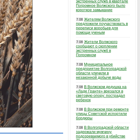
экстренных служб в квартале
Погромное Волжского было
короткое замыкание
Жителям Волжского
7.08
предложили поучаствовать в
переписи воробьев для
помощи ученым
Жители Волжского
7.08
сообщают о скоплении
экстренных служб в
Погромном
Муниципальное
7.08
предприятие Волгоградской
области уличили в
незаконной добыче воды
В Волжском дедушка на
7.08
«Ладе Гранте» врезался в
световую опору: пострадал
ребенок
В Волжском при ремонте
7.08
улицы Советской испортили
бордюры
В Волгоградской области
7.08
задержали мужчину,
подозреваемого в убийстве