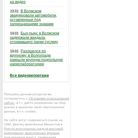
на видео
В Волжском
23.01
эвакуировали автомобили,
оставленные под
запрещающими знаками
Был пьян: в Волжском
19.01
задержали вандала,
оторвавшего лапки суслику
Разошелся по
19.01
крупному: в Волгограде
накрыли крупную подпольную
нарколабораторию
Все видеорепортажи
Пользуясь данным ресурсом вы
соглашаетесь с
«Условиями использования
сайта»
, в т.ч. даёте разрешение на сбор,
анализ и хранение своих персональных
данных, в т.ч. cookies.
На сайте могут содержаться ссылки на
СМИ, физлиц включённые Минюстом в
Реестр иностранных средств массовой
информации, выполняющих функции
иностранного агента
, упоминания