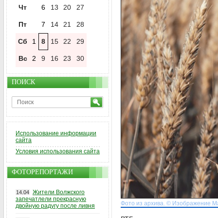
Чт
6
13
20
27
Пт
7
14
21
28
Сб
1
8
15
22
29
Вс
2
9
16
23
30
ПОИСК
Использование информации
сайта
Условия использования сайта
ФОТОРЕПОРТАЖИ
Жители Волжского
14.04
запечатлели прекрасную
Фото из архива. © Изображение Man
двойную радугу после ливня