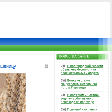
НОВОЕ НА САЙТЕ
пшеницу
В Волгоградской области
7.08
объявлена беспилотная
опасность ночью 7 августа
Волжане станут
7.08
свидетелями метеорного
потока Персеиды
В Волжском 73-летний
7.08
водитель сбил пьяного
пешехода на переходе
Причиной скопления
7.08