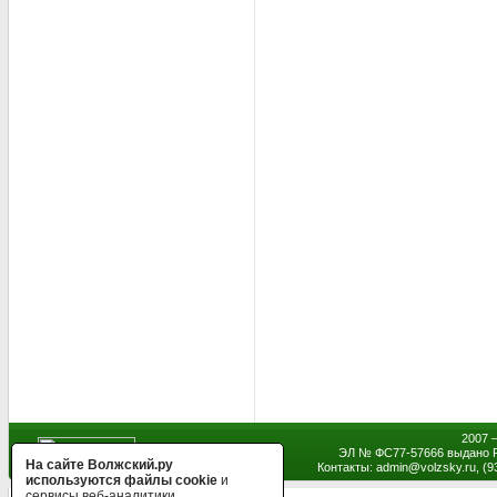
2007 
ЭЛ № ФС77-57666 выдано Р
На сайте Волжский.ру
Контакты: admin
@
volzsky.ru, (
используются файлы cookie
и
сервисы веб-аналитики