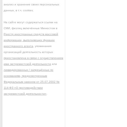
анализ и хранение своих персональных
данных, в т.ч. cookies.
На сайте могут содержаться ссылки на
СМИ, физлиц включённые Минюстом в
Реестр иностранных средств массовой
информации, выполняющих функции
иностранного агента
, упоминания
организаций деятельность которых
приостановлена в связи с осуществлением
ими экстремистской деятельности
или
ликвидированных / запрещённых по
основаниям, предусмотренным
Федеральным законом от 25.07.2002 №
114-ФЗ «О противодействии
экстремистской деятельности»
.