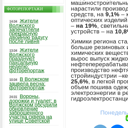
машиностроительны
нарастили произво
ФОТОРЕПОРТАЖИ
средств, на
9,1%
– 
оптических изделий
Жители
14.04
–
на 19%
, светильн
Волжского
запечатлели
устройств – на
10,8
прекрасную
двойную радугу
Химики региона ста
после ливня
больше резиновых 
Жители
13.04
химических веществ
Волжского
вырос выпуск жидко
празднуют
пахсальную
нефтеперерабатыва
неделю:
производство нефт
фоторепортаж
стройиндустрии –ке
В Волжском
25,6%
, в легкой п
10.04
зацвела весна:
объем пошива одеж
фоторепортаж
электроэнергии в р
Вороны,
гидроэлектростанц
24.01
дорожки и туалет: в
Волжском обсудили
обновление
Понедель
заброшенного
участка сквера на
улице Советской