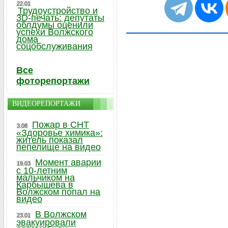
22.01
Трудоустройство и
3D-печать: депутаты
облдумы оценили
успехи Волжского
дома
соцобслуживания
Все
фоторепортажи
ВИДЕОРЕПОРТАЖИ
Пожар в СНТ
3.08
«Здоровье химика»:
житель показал
пепелище на видео
Момент аварии
19.03
с 10-летним
мальчиком на
Карбышева в
Волжском попал на
видео
В Волжском
23.01
эвакуировали