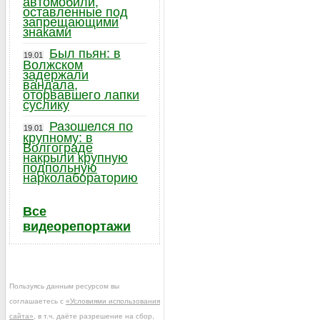
автомобили,
оставленные под
запрещающими
знаками
Был пьян: в
19.01
Волжском
задержали
вандала,
оторвавшего лапки
суслику
Разошелся по
19.01
крупному: в
Волгограде
накрыли крупную
подпольную
нарколабораторию
Все
видеорепортажи
Пользуясь данным ресурсом вы
соглашаетесь с
«Условиями использования
сайта»
, в т.ч. даёте разрешение на сбор,