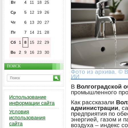
Вт
4
11
18
25
Ср
5
12
19
26
Чт
6
13
20
27
Пт
7
14
21
28
Сб
1
8
15
22
29
Вс
2
9
16
23
30
ПОИСК
Фото из архива. © 
ИИ
В
Волгоградской 
промышленного про
Использование
Как рассказали
Вол
информации сайта
администрации
, с
Условия
предприятия по обе
использования
энергией, газом и 
сайта
воздуха – индекс с