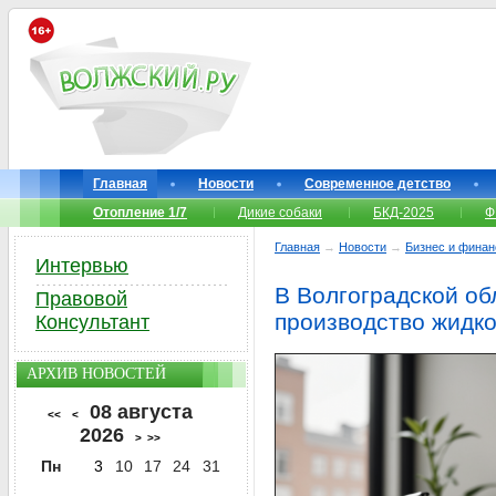
Главная
Новости
Современное детство
Отопление 1/7
Дикие собаки
БКД-2025
Ф
Главная
→
Новости
→
Бизнес и фина
Интервью
В Волгоградской об
Правовой
производство жидк
Консультант
АРХИВ НОВОСТЕЙ
08 августа
<<
<
2026
>
>>
Пн
3
10
17
24
31