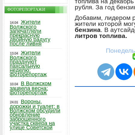
топлива на декабрь 
рубля. За год бенз
ФОТОРЕПОРТАЖИ
Добавим, лидером 
Жители
жители которой мо
14.04
Волжского
бензина
. В аутсай
запечатлели
литров топлива.
прекрасную
двойную радугу
после ливня
Понедель
Жители
13.04
Волжского
празднуют
пахсальную
неделю:
фоторепортаж
В Волжском
10.04
зацвела весна:
фоторепортаж
Вороны,
24.01
дорожки и туалет: в
Волжском обсудили
обновление
заброшенного
участка сквера на
улице Советской