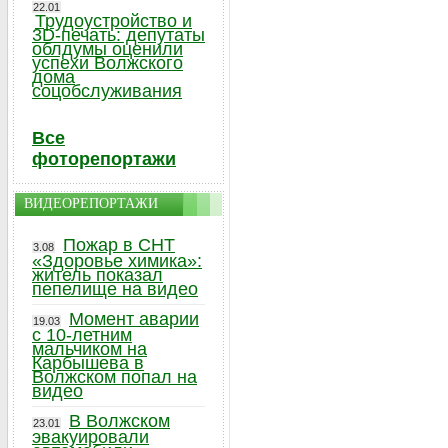
22.01
Трудоустройство и
3D-печать: депутаты
облдумы оценили
успехи Волжского
дома
соцобслуживания
Все
фоторепортажи
ВИДЕОРЕПОРТАЖИ
Пожар в СНТ
3.08
«Здоровье химика»:
житель показал
пепелище на видео
Момент аварии
19.03
с 10-летним
мальчиком на
Карбышева в
Волжском попал на
видео
В Волжском
23.01
эвакуировали