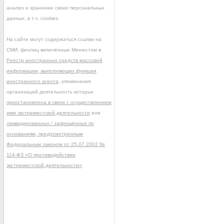
анализ и хранение своих персональных
данных, в т.ч. cookies.
На сайте могут содержаться ссылки на
СМИ, физлиц включённые Минюстом в
Реестр иностранных средств массовой
информации, выполняющих функции
иностранного агента
, упоминания
организаций деятельность которых
приостановлена в связи с осуществлением
ими экстремистской деятельности
или
ликвидированных / запрещённых по
основаниям, предусмотренным
Федеральным законом от 25.07.2002 №
114-ФЗ «О противодействии
экстремистской деятельности»
.