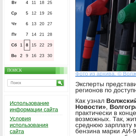
Вт
4
11
18
25
Ср
5
12
19
26
Чт
6
13
20
27
Пт
7
14
21
28
Сб
1
8
15
22
29
Вс
2
9
16
23
30
ПОИСК
Фото из архива. © Волж
Эксперты представи
регионов по доступ
Как узнал
Волжски
Использование
Новости»
,
Волгогр
информации сайта
практически в конц
возможных. Так, жи
Условия
среднюю зарплату м
использования
бензина марки АИ-9
сайта