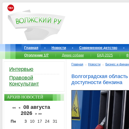
Главная
Новости
Современное детство
Отопление 1/7
Дикие собаки
БКД-2025
Ф
Главная
→
Новости
→
Бизнес и фина
Интервью
Волгоградская область 
Правовой
доступности бензина
Консультант
АРХИВ НОВОСТЕЙ
08 августа
<<
<
2026
>
>>
Пн
3
10
17
24
31