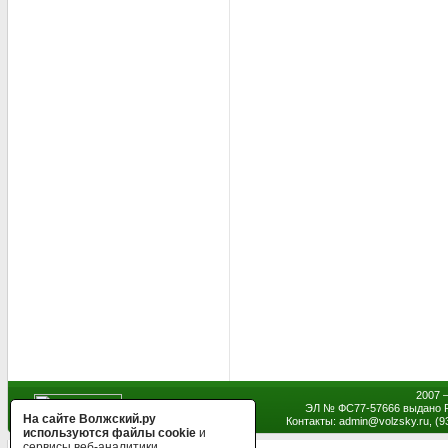
2007 
ЭЛ № ФС77-57666 выдано Р
На сайте Волжский.ру
Контакты: admin
@
volzsky.ru, (
используются файлы cookie
и
сервисы веб-аналитики