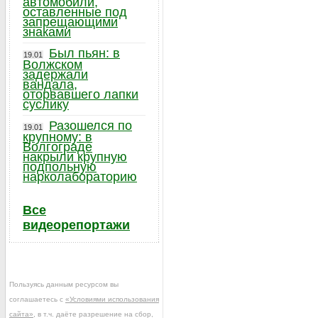
автомобили,
оставленные под
запрещающими
знаками
Был пьян: в
19.01
Волжском
задержали
вандала,
оторвавшего лапки
суслику
Разошелся по
19.01
крупному: в
Волгограде
накрыли крупную
подпольную
нарколабораторию
Все
видеорепортажи
Пользуясь данным ресурсом вы
соглашаетесь с
«Условиями использования
сайта»
, в т.ч. даёте разрешение на сбор,