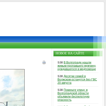
НОВОЕ НА САЙТЕ
В Волгограде нашли
5.08
живым пропавшего мужчину,
нуждавшегося в медпомощи
Десятки семей в
5.08
Волжском останутся без ГВС
20 августа
Покиньте улицу: в
5.08
Волгоградской области
объявили беспилотную
опасность