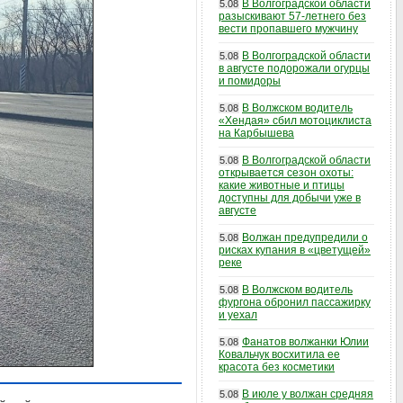
В Волгоградской области
5.08
разыскивают 57-летнего без
вести пропавшего мужчину
В Волгоградской области
5.08
в августе подорожали огурцы
и помидоры
В Волжском водитель
5.08
«Хендая» сбил мотоциклиста
на Карбышева
В Волгоградской области
5.08
открывается сезон охоты:
какие животные и птицы
доступны для добычи уже в
августе
Волжан предупредили о
5.08
рисках купания в «цветущей»
реке
В Волжском водитель
5.08
фургона обронил пассажирку
и уехал
Фанатов волжанки Юлии
5.08
Ковальчук восхитила ее
красота без косметики
В июле у волжан средняя
5.08