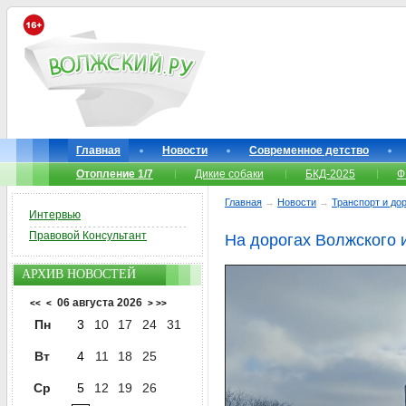
Главная
Новости
Современное детство
Отопление 1/7
Дикие собаки
БКД-2025
Ф
Главная
→
Новости
→
Транспорт и до
Интервью
Правовой Консультант
На дорогах Волжского
АРХИВ НОВОСТЕЙ
06 августа 2026
<<
<
>
>>
Пн
3
10
17
24
31
Вт
4
11
18
25
Ср
5
12
19
26