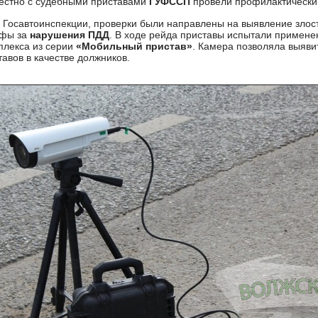
естно с судебными приставами
ГУФССП
провели профилактический
 Госавтоинспекции, проверки были направлены на выявление злост
афы за
нарушения ПДД
. В ходе рейда приставы испытали применен
плекса из серии
«Мобильный пристав»
. Камера позволяла выяви
тавов в качестве должников.