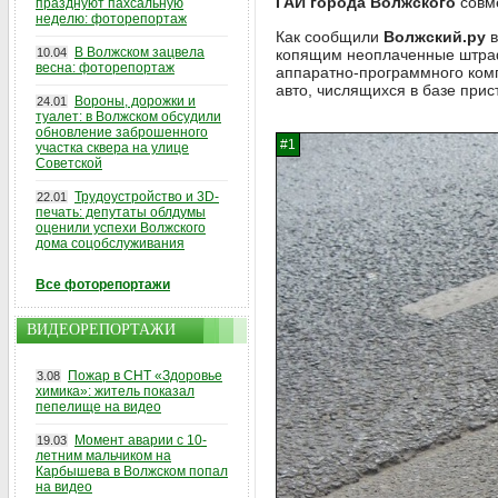
ГАИ города Волжского
совм
празднуют пахсальную
неделю: фоторепортаж
Как сообщили
Волжский.ру
в
В Волжском зацвела
10.04
копящим неоплаченные штр
весна: фоторепортаж
аппаратно-программного ком
авто, числящихся в базе прис
Вороны, дорожки и
24.01
туалет: в Волжском обсудили
обновление заброшенного
участка сквера на улице
Советской
Трудоустройство и 3D-
22.01
печать: депутаты облдумы
оценили успехи Волжского
дома соцобслуживания
Все фоторепортажи
ВИДЕОРЕПОРТАЖИ
Пожар в СНТ «Здоровье
3.08
химика»: житель показал
пепелище на видео
Момент аварии с 10-
19.03
летним мальчиком на
Карбышева в Волжском попал
на видео