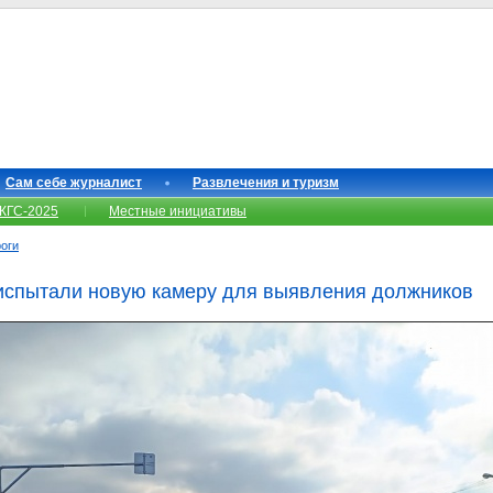
Сам себе журналист
Развлечения и туризм
КГС-2025
Местные инициативы
роги
 испытали новую камеру для выявления должников