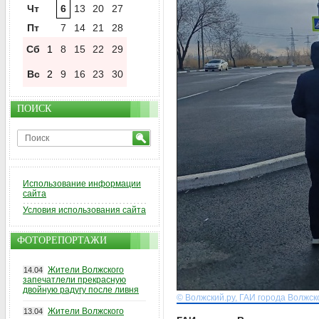
Чт
6
13
20
27
Пт
7
14
21
28
Сб
1
8
15
22
29
Вс
2
9
16
23
30
ПОИСК
Использование информации
сайта
Условия использования сайта
ФОТОРЕПОРТАЖИ
Жители Волжского
14.04
запечатлели прекрасную
двойную радугу после ливня
© Волжский.ру, ГАИ города Волжск
Жители Волжского
13.04