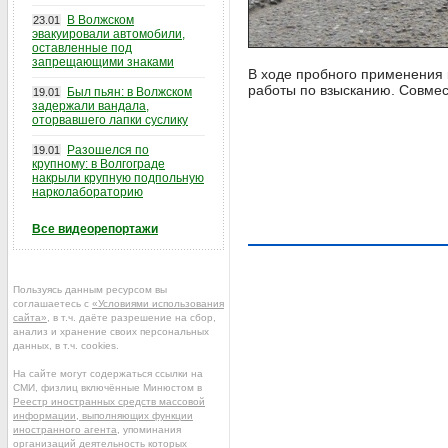
В Волжском
23.01
эвакуировали автомобили,
оставленные под
запрещающими знаками
В ходе пробного применения
работы по взысканию. Совмес
Был пьян: в Волжском
19.01
задержали вандала,
оторвавшего лапки суслику
Разошелся по
19.01
крупному: в Волгограде
накрыли крупную подпольную
нарколабораторию
Все видеорепортажи
Пользуясь данным ресурсом вы
соглашаетесь с
«Условиями использования
сайта»
, в т.ч. даёте разрешение на сбор,
анализ и хранение своих персональных
данных, в т.ч. cookies.
На сайте могут содержаться ссылки на
СМИ, физлиц включённые Минюстом в
Реестр иностранных средств массовой
информации, выполняющих функции
иностранного агента
, упоминания
организаций деятельность которых