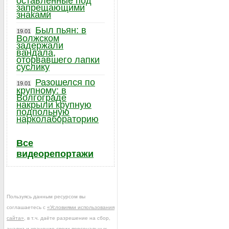
оставленные под
запрещающими
знаками
Был пьян: в
19.01
Волжском
задержали
вандала,
оторвавшего лапки
суслику
Разошелся по
19.01
крупному: в
Волгограде
накрыли крупную
подпольную
нарколабораторию
Все
видеорепортажи
Пользуясь данным ресурсом вы
соглашаетесь с
«Условиями использования
сайта»
, в т.ч. даёте разрешение на сбор,
анализ и хранение своих персональных