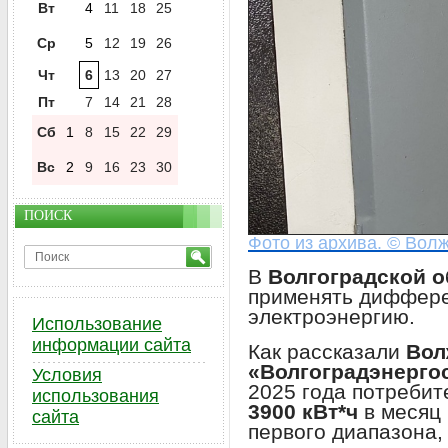
Вт
4
11
18
25
Ср
5
12
19
26
Чт
6
13
20
27
Пт
7
14
21
28
Сб
1
8
15
22
29
Вс
2
9
16
23
30
ПОИСК
Фото из архива. © Волж
В
Волгоградской о
применять диффер
электроэнергию.
Использование
информации сайта
Как рассказали
Вол
«Волгоградэнерго
Условия
2025 года потребит
использования
3900 кВт*ч
в месяц 
сайта
первого диапазона,