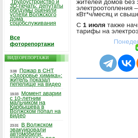
жителей домов без 
Трудоустройство и
3D-печать: депутаты
электроотопления – 
облдумы оценили
кВт*ч/месяц и свыше
успехи Волжского
дома
соцобслуживания
С
1 июля
также нач
тарифы на электроэ
Все
Понедел
фоторепортажи
ВИДЕОРЕПОРТАЖИ
Пожар в СНТ
3.08
«Здоровье химика»:
житель показал
пепелище на видео
Момент аварии
19.03
с 10-летним
мальчиком на
Карбышева в
Волжском попал на
видео
В Волжском
23.01
эвакуировали
автомобили,