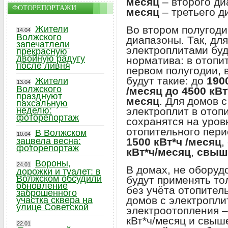
месяц
– второго ди
ФОТОРЕПОРТАЖИ
месяц
– третьего д
Во втором полугоди
Жители
14.04
Волжского
диапазоны. Так, дл
запечатлели
электроплитами буд
прекрасную
двойную радугу
норматива: в отопи
после ливня
первом полугодии, 
будут такие: до
190
Жители
13.04
Волжского
/месяц до 4500 кВ
празднуют
месяц
. Для домов 
пахсальную
электроплит в отоп
неделю:
фоторепортаж
сохранятся на уров
отопительного пери
В Волжском
10.04
1500 кВт*ч /месяц
,
зацвела весна:
фоторепортаж
кВт*ч/месяц
,
свыше
Вороны,
24.01
В домах, не оборуд
дорожки и туалет: в
Волжском обсудили
будут применять то
обновление
без учёта отопител
заброшенного
домов с электропли
участка сквера на
улице Советской
электроотопления – 
кВт*ч/месяц и свыше
22.01