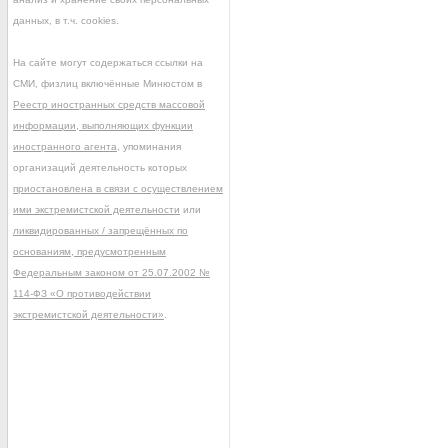
данных, в т.ч. cookies.
На сайте могут содержаться ссылки на
СМИ, физлиц включённые Минюстом в
Реестр иностранных средств массовой
информации, выполняющих функции
иностранного агента
, упоминания
организаций деятельность которых
приостановлена в связи с осуществлением
ими экстремистской деятельности
или
ликвидированных / запрещённых по
основаниям, предусмотренным
Федеральным законом от 25.07.2002 №
114-ФЗ «О противодействии
экстремистской деятельности»
.