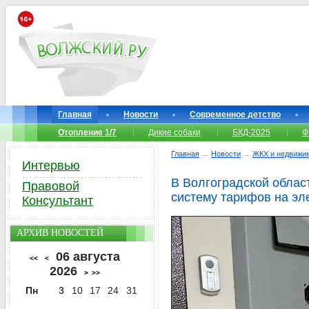
Главная
Новости
Современное детство
Отопление 1/7
Дикие собаки
БКД-2025
Ф
Главная
→
Новости
→
ЖКХ и недвижи
Интервью
В Волгоградской обла
Правовой
систему тарифов на эл
Консультант
АРХИВ НОВОСТЕЙ
06 августа
<<
<
2026
>
>>
Пн
3
10
17
24
31