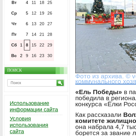
Вт
4
11
18
25
Ср
5
12
19
26
Чт
6
13
20
27
Пт
7
14
21
28
Сб
1
8
15
22
29
Вс
2
9
16
23
30
ПОИСК
Фото из архива. © v
коммунального хозя
«Ель Победы»
в п
победила в региона
Использование
конкурса «Ёлки Рос
информации сайта
Как рассказали
Вол
Условия
комитете жилищно
использования
она набрала 4,7 ты
сайта
борется за звание 