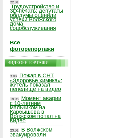
22.01
Трудоустройство и
3D-печать: депутаты
облдумы оценили
успехи Волжского
дома
соцобслуживания
Все
фоторепортажи
ВИДЕОРЕПОРТАЖИ
Пожар в СНТ
3.08
«Здоровье химика»:
житель показал
пепелище на видео
Момент аварии
19.03
с 10-летним
мальчиком на
Карбышева в
Волжском попал на
видео
В Волжском
23.01
эвакуировали