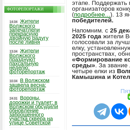
этапе. Поддержать 
организаторов конк
ФОТОРЕПОРТАЖИ
(
подробнее...
). 13 
победителей.
Жители
14.04
Волжского
Напомним. с
25 дек
запечатлели
прекрасную
2025 года
жители В
двойную радугу
голосовали за луч
после ливня
елку, установленну
Жители
13.04
пространствах, обн
Волжского
«Формирование к
празднуют
пахсальную
среды»
. За звани
неделю:
четыре елки из
Вол
фоторепортаж
Камышина и Коте
В Волжском
10.04
зацвела весна:
фоторепортаж
Пят
Вороны,
24.01
дорожки и туалет: в
Волжском обсудили
обновление
заброшенного
участка сквера на
улице Советской