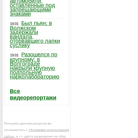
автомобили,
оставленные под
запрещающими
знаками
Был пьян: в
19.01
Волжском
задержали
вандала,
оторвавшего лапки
суслику
Разошелся по
19.01
крупному: в
Волгограде
накрыли крупную
подпольную
нарколабораторию
Все
видеорепортажи
Пользуясь данным ресурсом вы
соглашаетесь с
«Условиями использования
сайта»
, в т.ч. даёте разрешение на сбор,