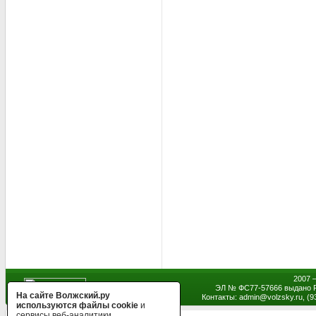
2007 
ЭЛ № ФС77-57666 выдано Р
На сайте Волжский.ру
Контакты: admin
@
volzsky.ru, (
используются файлы cookie
и
сервисы веб-аналитики