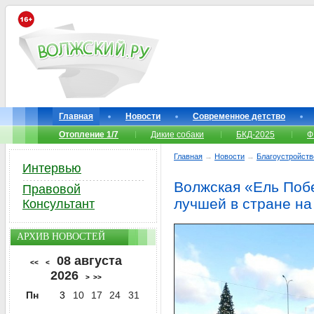
Главная
Новости
Современное детство
Отопление 1/7
Дикие собаки
БКД-2025
Ф
Главная
→
Новости
→
Благоустройств
Интервью
Волжская «Ель Поб
Правовой
лучшей в стране на
Консультант
АРХИВ НОВОСТЕЙ
08 августа
<<
<
2026
>
>>
Пн
3
10
17
24
31