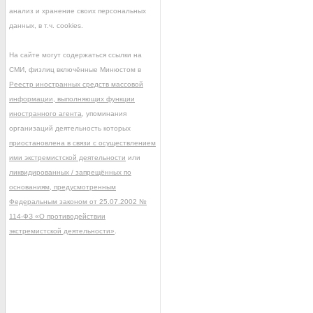
анализ и хранение своих персональных
данных, в т.ч. cookies.
На сайте могут содержаться ссылки на
СМИ, физлиц включённые Минюстом в
Реестр иностранных средств массовой
информации, выполняющих функции
иностранного агента
, упоминания
организаций деятельность которых
приостановлена в связи с осуществлением
ими экстремистской деятельности
или
ликвидированных / запрещённых по
основаниям, предусмотренным
Федеральным законом от 25.07.2002 №
114-ФЗ «О противодействии
экстремистской деятельности»
.