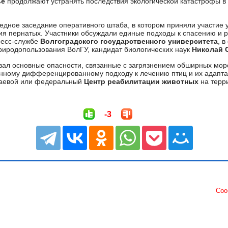
ье
продолжают устранять последствия экологической катастрофы в 
едное заседание оперативного штаба, в котором приняли участие 
ия пернатых. Участники обсуждали единые подходы к спасению и 
ресс-службе
Волгоградского государственного университета
, 
риродопользования ВолГУ, кандидат биологических наук
Николай 
вал основные опасности, связанные с загрязнением обширных мор
енному дифференцированному подходу к лечению птиц и их адапта
раевой или федеральный
Центр реабилитации животных
на терр
-3