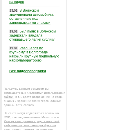
на видео
В Волжском
23.01
эвакуировали автомобили,
оставленные под
запрещающими знаками
Был пьян: в Волжском
19.01
задержали вандала,
оторвавшего лапки суслику
Разошелся по
19.01
крупному: в Волгограде
накрыли крупную подпольную
нарколабораторию
Все видеорепортажи
Пользуясь данным ресурсом вы
соглашаетесь с
«Условиями использования
сайта»
, в т.ч. даёте разрешение на сбор,
анализ и хранение своих персональных
данных, в т.ч. cookies.
На сайте могут содержаться ссылки на
СМИ, физлиц включённые Минюстом в
Реестр иностранных средств массовой
информации, выполняющих функции
иностранного агента
, упоминания