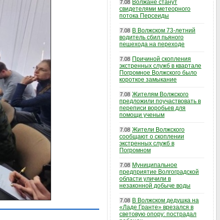
Волжане станут
7.08
свидетелями метеорного
потока Персеиды
В Волжском 73-летний
7.08
водитель сбил пьяного
пешехода на переходе
Причиной скопления
7.08
экстренных служб в квартале
Погромное Волжского было
короткое замыкание
Жителям Волжского
7.08
предложили поучаствовать в
переписи воробьев для
помощи ученым
Жители Волжского
7.08
сообщают о скоплении
экстренных служб в
Погромном
Муниципальное
7.08
предприятие Волгоградской
области уличили в
незаконной добыче воды
В Волжском дедушка на
7.08
«Ладе Гранте» врезался в
световую опору: пострадал