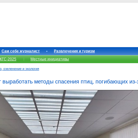
Сам себе журналист
Развлечения и туризм
КГС-2025
Местные инициативы
о, озеленение и экология
 выработать методы спасения птиц, погибающих из-