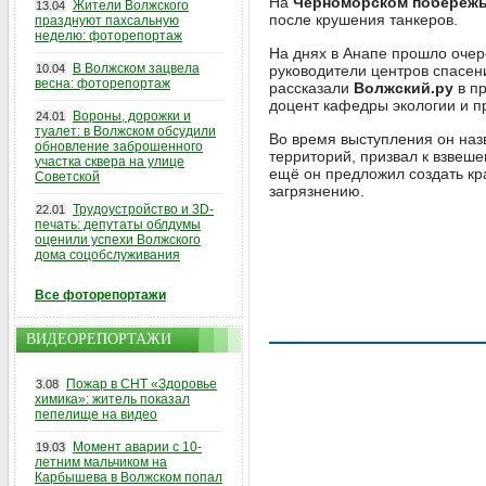
На
Черноморском побереж
Жители Волжского
13.04
после крушения танкеров.
празднуют пахсальную
неделю: фоторепортаж
На днях в Анапе прошло очер
В Волжском зацвела
10.04
руководители центров спасен
весна: фоторепортаж
рассказали
Волжский.ру
в п
доцент кафедры экологии и п
Вороны, дорожки и
24.01
туалет: в Волжском обсудили
Во время выступления он наз
обновление заброшенного
территорий, призвал к взвеш
участка сквера на улице
ещё он предложил создать к
Советской
загрязнению.
Трудоустройство и 3D-
22.01
печать: депутаты облдумы
оценили успехи Волжского
дома соцобслуживания
Все фоторепортажи
ВИДЕОРЕПОРТАЖИ
Пожар в СНТ «Здоровье
3.08
химика»: житель показал
пепелище на видео
Момент аварии с 10-
19.03
летним мальчиком на
Карбышева в Волжском попал