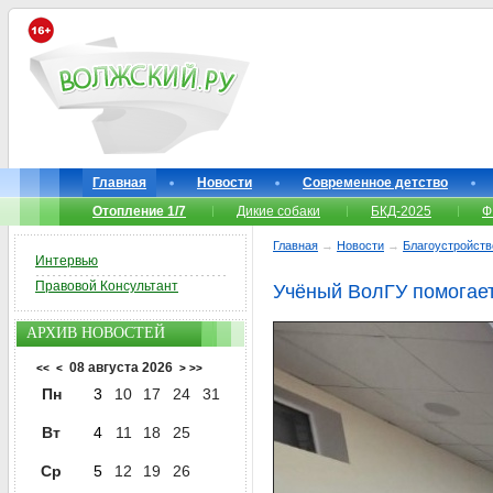
Главная
Новости
Современное детство
Отопление 1/7
Дикие собаки
БКД-2025
Ф
Главная
→
Новости
→
Благоустройств
Интервью
Правовой Консультант
Учёный ВолГУ помогает
АРХИВ НОВОСТЕЙ
08 августа 2026
<<
<
>
>>
Пн
3
10
17
24
31
Вт
4
11
18
25
Ср
5
12
19
26