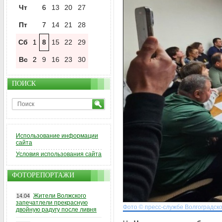
Чт
6
13
20
27
Пт
7
14
21
28
Сб
1
8
15
22
29
Вс
2
9
16
23
30
ПОИСК
Использование информации
сайта
Условия использования сайта
ФОТОРЕПОРТАЖИ
Жители Волжского
14.04
запечатлели прекрасную
Фото © пресс-службе Волгоградског
двойную радугу после ливня