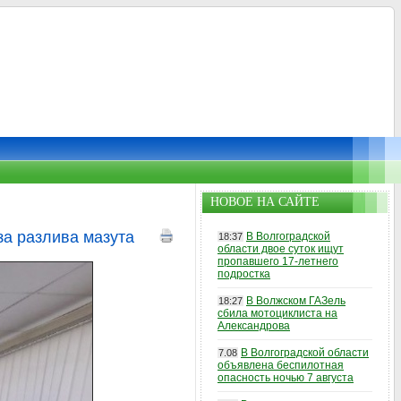
НОВОЕ НА САЙТЕ
за разлива мазута
В Волгоградской
18:37
области двое суток ищут
пропавшего 17-летнего
подростка
В Волжском ГАЗель
18:27
сбила мотоциклиста на
Александрова
В Волгоградской области
7.08
объявлена беспилотная
опасность ночью 7 августа