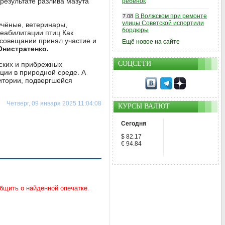
результате разлива мазута
ребенок
В Волжском при ремонте
7.08
улицы Советской испортили
учёные, ветеринары,
бордюры
реабилитации птиц Как
в совещании принял участие и
Ещё новое на сайте
Онистратенко.
СОЦСЕТИ
ских и прибрежных
ции в природной среде. А
итории, подвергшейся
Четверг, 09 января 2025 11:04:08
КУРСЫ ВАЛЮТ
Сегодня
$ 82.17
€ 94.84