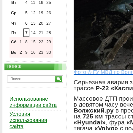
Вт
4
11
18
25
Ср
5
12
19
26
Чт
6
13
20
27
Пт
7
14
21
28
Сб
1
8
15
22
29
Вс
2
9
16
23
30
ПОИСК
Фото © ГУ МВД по Волг
Серьезная авария з
трассе
Р-22 «Касп
Массовое ДТП прои
Использование
в девятом часу веч
информации сайта
Волжский.ру
в пре
Условия
на
725 км
трассы ст
использования
«Hyundai»
, фура
«
сайта
тягача
«Volvo»
с по