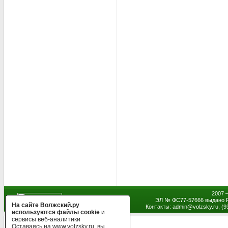
2007 
ЭЛ № ФС77-57666 выдано Р
На сайте Волжский.ру
Контакты: admin
@
volzsky.ru, (
используются файлы cookie
и
сервисы веб-аналитики
Оставаясь на www.volzsky.ru, вы