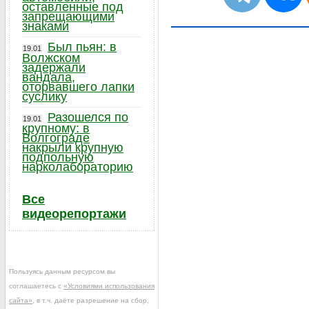
оставленные под
запрещающими
знаками
Был пьян: в
19.01
Волжском
задержали
вандала,
оторвавшего лапки
суслику
Разошелся по
19.01
крупному: в
Волгограде
накрыли крупную
подпольную
нарколабораторию
Все
видеорепортажи
Пользуясь данным ресурсом вы
соглашаетесь с
«Условиями использования
сайта»
, в т.ч. даёте разрешение на сбор,