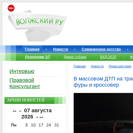
Главная
Новости
Современное детство
Отопление 1/7
Дикие собаки
БКД-2025
Ф
Главная
→
Новости
→
Происшествия
Интервью
В массовом ДТП на тра
Правовой
фуры и кроссовер
Консультант
АРХИВ НОВОСТЕЙ
07 августа
<<
<
2026
>
>>
Пн
3
10
17
24
31