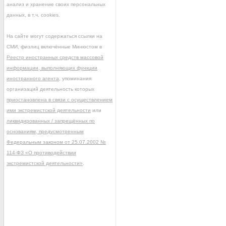
анализ и хранение своих персональных
данных, в т.ч. cookies.
На сайте могут содержаться ссылки на
СМИ, физлиц включённые Минюстом в
Реестр иностранных средств массовой
информации, выполняющих функции
иностранного агента
, упоминания
организаций деятельность которых
приостановлена в связи с осуществлением
ими экстремистской деятельности
или
ликвидированных / запрещённых по
основаниям, предусмотренным
Федеральным законом от 25.07.2002 №
114-ФЗ «О противодействии
экстремистской деятельности»
.