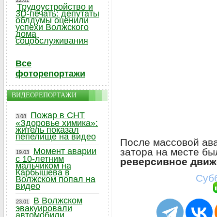
22.01
Трудоустройство и
3D-печать: депутаты
облдумы оценили
успехи Волжского
дома
соцобслуживания
Все
фоторепортажи
ВИДЕОРЕПОРТАЖИ
Пожар в СНТ
3.08
«Здоровье химика»:
житель показал
пепелище на видео
После массовой ав
затора на месте бы
Момент аварии
19.03
с 10-летним
реверсивное движ
мальчиком на
Карбышева в
Субб
Волжском попал на
видео
В Волжском
23.01
эвакуировали
автомобили,