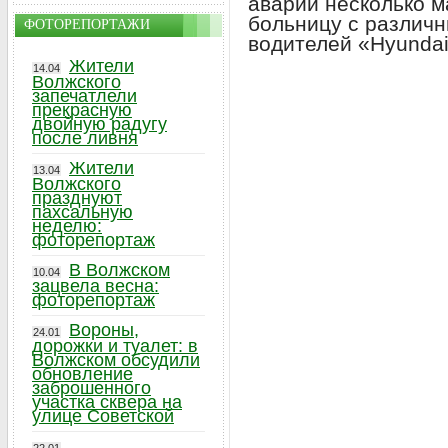
аварии несколько м
больницу с различ
ФОТОРЕПОРТАЖИ
водителей «Hyundai
Жители
14.04
Волжского
запечатлели
прекрасную
двойную радугу
после ливня
Жители
13.04
Волжского
празднуют
пахсальную
неделю:
фоторепортаж
В Волжском
10.04
зацвела весна:
фоторепортаж
Вороны,
24.01
дорожки и туалет: в
Волжском обсудили
обновление
заброшенного
участка сквера на
улице Советской