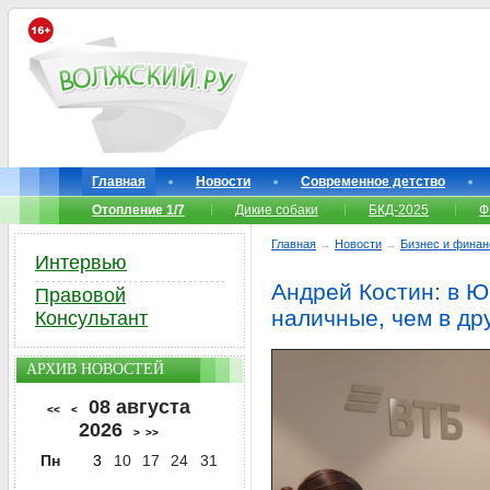
Главная
Новости
Современное детство
Отопление 1/7
Дикие собаки
БКД-2025
Ф
Главная
→
Новости
→
Бизнес и фина
Интервью
Андрей Костин: в 
Правовой
наличные, чем в др
Консультант
АРХИВ НОВОСТЕЙ
08 августа
<<
<
2026
>
>>
Пн
3
10
17
24
31