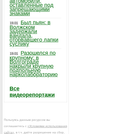
автомобили,
оставленные под
запрещающими
знаками
Был пьян: в
19.01
Волжском
задержали
вандала,
оторвавшего лапки
суслику
Разошелся по
19.01
крупному: в
Волгограде
накрыли крупную
подпольную
нарколабораторию
Все
видеорепортажи
Пользуясь данным ресурсом вы
соглашаетесь с
«Условиями использования
сайта»
, в т.ч. даёте разрешение на сбор,