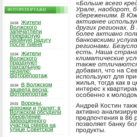
«
Больше всего кре
Урале, наоборот, 
ФОТОРЕПОРТАЖИ
сбережениям. В Юж
активнее использу
Жители
14.04
других регионах. В
Волжского
запечатлели
более активно по
прекрасную
банковскими услуг
двойную радугу
после ливня
регионами. Безусл
есть. Наша страна
Жители
13.04
климатические усл
Волжского
празднуют
также отличаютс
пахсальную
добавил, что на Се
неделю:
фоторепортаж
используют для при
жилья, тогда как в 
В Волжском
10.04
интерес к квартира
зацвела весна:
фоторепортаж
особенно к молодом
Вороны,
Андрей Костин такж
24.01
дорожки и туалет: в
активно анализируе
Волжском обсудили
обновление
предпочтения в 86 
заброшенного
позволяет банку бо
участка сквера на
продукты.
улице Советской