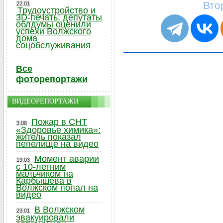
Вто
22.01
Трудоустройство и
3D-печать: депутаты
облдумы оценили
успехи Волжского
дома
соцобслуживания
Все
фоторепортажи
ВИДЕОРЕПОРТАЖИ
Пожар в СНТ
3.08
«Здоровье химика»:
житель показал
пепелище на видео
Момент аварии
19.03
с 10-летним
мальчиком на
Карбышева в
Волжском попал на
видео
В Волжском
23.01
эвакуировали