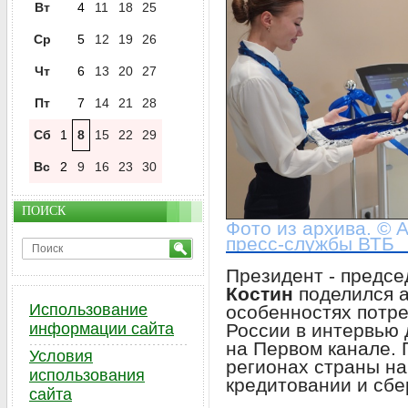
Вт
4
11
18
25
Ср
5
12
19
26
Чт
6
13
20
27
Пт
7
14
21
28
Сб
1
8
15
22
29
Вс
2
9
16
23
30
ПОИСК
Фото из архива. © 
пресс-службы ВТБ
Президент - предс
Костин
поделился а
Использование
особенностях потре
России в интервью 
информации сайта
на Первом канале. 
Условия
регионах страны на
использования
кредитовании и сбе
сайта