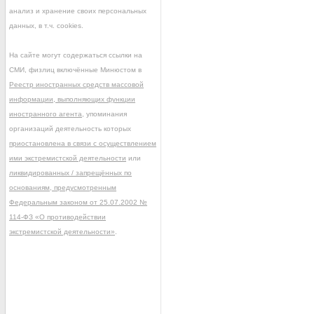
анализ и хранение своих персональных
данных, в т.ч. cookies.
На сайте могут содержаться ссылки на
СМИ, физлиц включённые Минюстом в
Реестр иностранных средств массовой
информации, выполняющих функции
иностранного агента
, упоминания
организаций деятельность которых
приостановлена в связи с осуществлением
ими экстремистской деятельности
или
ликвидированных / запрещённых по
основаниям, предусмотренным
Федеральным законом от 25.07.2002 №
114-ФЗ «О противодействии
экстремистской деятельности»
.