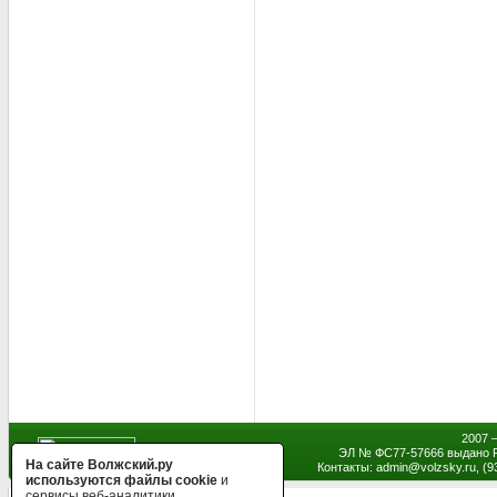
2007 
ЭЛ № ФС77-57666 выдано Р
На сайте Волжский.ру
Контакты: admin
@
volzsky.ru, (
используются файлы cookie
и
сервисы веб-аналитики