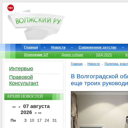
Главная
Новости
Современное детство
Отопление 1/7
Дикие собаки
БКД-2025
Ф
Главная
→
Новости
→
Политика, власт
Интервью
В Волгоградской о
Правовой
еще троих руководи
Консультант
АРХИВ НОВОСТЕЙ
07 августа
<<
<
2026
>
>>
Пн
3
10
17
24
31