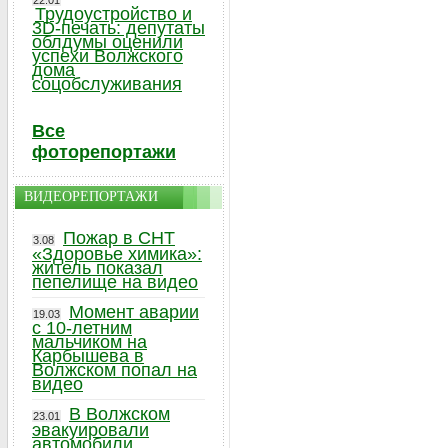
22.01
Трудоустройство и
3D-печать: депутаты
облдумы оценили
успехи Волжского
дома
соцобслуживания
Все
фоторепортажи
ВИДЕОРЕПОРТАЖИ
Пожар в СНТ
3.08
«Здоровье химика»:
житель показал
пепелище на видео
Момент аварии
19.03
с 10-летним
мальчиком на
Карбышева в
Волжском попал на
видео
В Волжском
23.01
эвакуировали
автомобили,