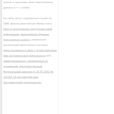
анализ и хранение своих персональных
данных, в т.ч. cookies.
На сайте могут содержаться ссылки на
СМИ, физлиц включённые Минюстом в
Реестр иностранных средств массовой
информации, выполняющих функции
иностранного агента
, упоминания
организаций деятельность которых
приостановлена в связи с осуществлением
ими экстремистской деятельности
или
ликвидированных / запрещённых по
основаниям, предусмотренным
Федеральным законом от 25.07.2002 №
114-ФЗ «О противодействии
экстремистской деятельности»
.