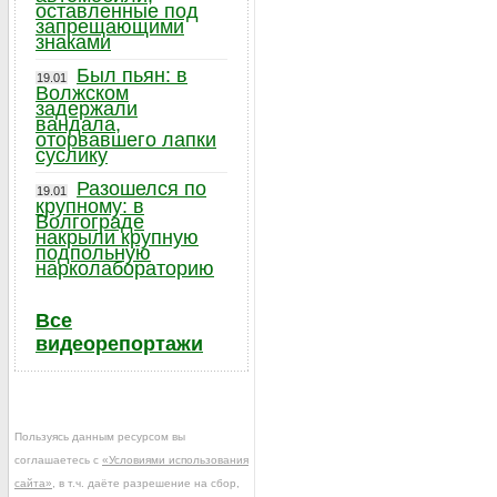
оставленные под
запрещающими
знаками
Был пьян: в
19.01
Волжском
задержали
вандала,
оторвавшего лапки
суслику
Разошелся по
19.01
крупному: в
Волгограде
накрыли крупную
подпольную
нарколабораторию
Все
видеорепортажи
Пользуясь данным ресурсом вы
соглашаетесь с
«Условиями использования
сайта»
, в т.ч. даёте разрешение на сбор,