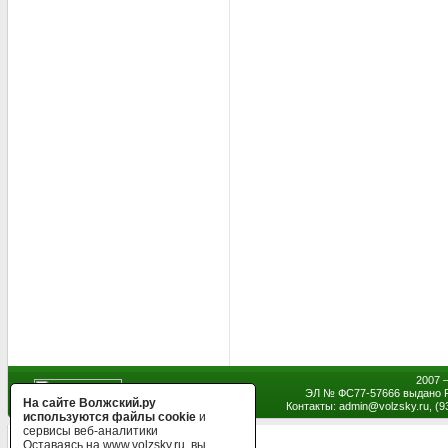
2007 
ЭЛ № ФС77-57666 выдано Р
На сайте Волжский.ру
Контакты: admin
@
volzsky.ru, (
используются файлы cookie
и
сервисы веб-аналитики
Оставаясь на www.volzsky.ru, вы