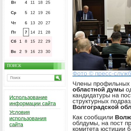
Вт
4
11
18
25
Ср
5
12
19
26
Чт
6
13
20
27
Пт
7
14
21
28
Сб
1
8
15
22
29
Вс
2
9
16
23
30
ПОИСК
Фото © пресс-служ
Члены профильных
областной думы
о
кандидатуры на по
Использование
структурных подра
информации сайта
Волгоградской об
Условия
Как сообщили
Волж
использования
облдумы, на пост п
сайта
комитета юстиции 