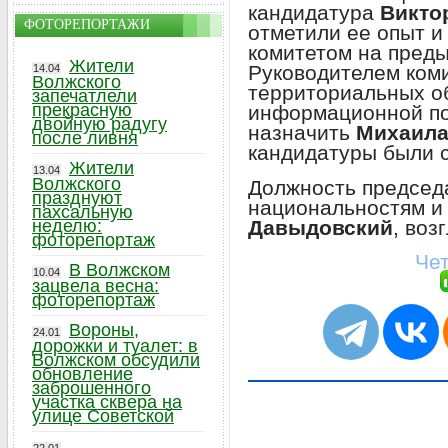
кандидатура
Викто
ФОТОРЕПОРТАЖИ
отметили ее опыт и
комитетом на пред
Жители
Руководителем коми
14.04
Волжского
территориальных о
запечатлели
прекрасную
информационной по
двойную радугу
назначить
Михаила
после ливня
кандидатуры были 
Жители
13.04
Волжского
Должность председа
празднуют
национальностям и
пахсальную
Давыдовский
, воз
неделю:
фоторепортаж
Чет
В Волжском
10.04
зацвела весна:
фоторепортаж
Вороны,
24.01
дорожки и туалет: в
Волжском обсудили
обновление
заброшенного
участка сквера на
улице Советской