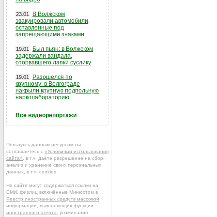
В Волжском
23.01
эвакуировали автомобили,
оставленные под
запрещающими знаками
Был пьян: в Волжском
19.01
задержали вандала,
оторвавшего лапки суслику
Разошелся по
19.01
крупному: в Волгограде
накрыли крупную подпольную
нарколабораторию
Все видеорепортажи
Пользуясь данным ресурсом вы
соглашаетесь с
«Условиями использования
сайта»
, в т.ч. даёте разрешение на сбор,
анализ и хранение своих персональных
данных, в т.ч. cookies.
На сайте могут содержаться ссылки на
СМИ, физлиц включённые Минюстом в
Реестр иностранных средств массовой
информации, выполняющих функции
иностранного агента
, упоминания