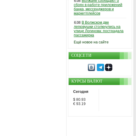
Волжане сообщают о
6.08
сбоях в работе приложений
банка, мессенджеров и
маркетплейсов
В Волжском две
6.08
легковушки столкнулись на
улице Логинова: пострадала
пассажирка
Ещё новое на сайте
СОЦСЕТИ
КУРСЫ ВАЛЮТ
Сегодня
$ 80.93
€ 93.19