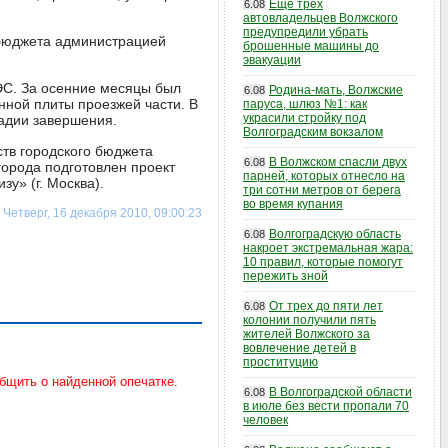
Еще трех
6.08
автовладельцев Волжского
предупредили убрать
 бюджета администрацией
брошенные машины до
эвакуации
ЭС. За осенние месяцы был
Родина-мать, Волжские
6.08
ной плиты проезжей части. В
паруса, шлюз №1: как
украсили стройку под
тадии завершения.
Волгоградским вокзалом
ств городского бюджета
В Волжском спасли двух
6.08
города подготовлен проект
парней, которых отнесло на
у» (г. Москва).
три сотни метров от берега
во время купания
Четверг, 16 декабря 2010, 09:00:23
Волгоградскую область
6.08
накроет экстремальная жара:
10 правил, которые помогут
пережить зной
От трех до пяти лет
6.08
колонии получили пять
жителей Волжского за
вовлечение детей в
проституцию
В Волгоградской области
6.08
в июле без вести пропали 70
человек