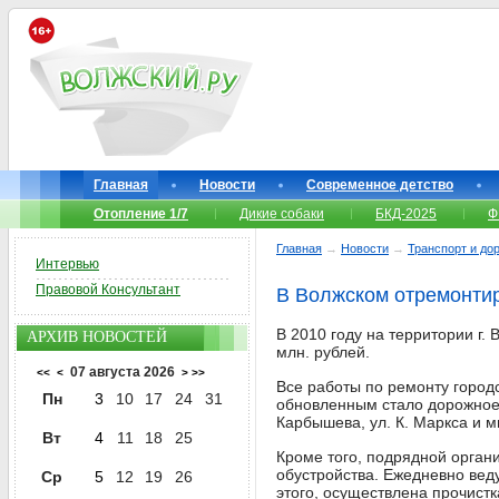
Главная
Новости
Современное детство
Отопление 1/7
Дикие собаки
БКД-2025
Ф
Главная
→
Новости
→
Транспорт и до
Интервью
Правовой Консультант
В Волжском отремонтир
В 2010 году на территории г.
АРХИВ НОВОСТЕЙ
млн. рублей.
07 августа 2026
<<
<
>
>>
Все работы по ремонту город
Пн
3
10
17
24
31
обновленным стало дорожное п
Карбышева, ул. К. Маркса и 
Вт
4
11
18
25
Кроме того, подрядной орган
обустройства. Ежедневно вед
Ср
5
12
19
26
этого, осуществлена прочистк