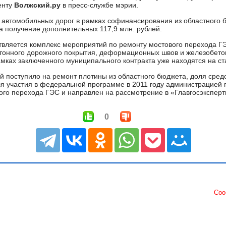
денту
Волжский.ру
в пресс-службе мэрии.
 автомобильных дорог в рамках софинансирования из областного
а получение дополнительных 117,9 млн. рублей.
твляется комплекс мероприятий по ремонту мостового перехода Г
тонного дорожного покрытия, деформационных швов и железобетон
мках заключенного муниципального контракта уже находятся на с
ей поступило на ремонт плотины из областного бюджета, доля сред
Для участия в федеральной программе в 2011 году администрацией 
го перехода ГЭС и направлен на рассмотрение в «Главгосэкспертиз
0