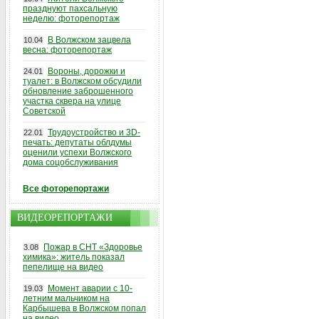
празднуют пахсальную
неделю: фоторепортаж
В Волжском зацвела
10.04
весна: фоторепортаж
Вороны, дорожки и
24.01
туалет: в Волжском обсудили
обновление заброшенного
участка сквера на улице
Советской
Трудоустройство и 3D-
22.01
печать: депутаты облдумы
оценили успехи Волжского
дома соцобслуживания
Все фоторепортажи
ВИДЕОРЕПОРТАЖИ
Пожар в СНТ «Здоровье
3.08
химика»: житель показал
пепелище на видео
Момент аварии с 10-
19.03
летним мальчиком на
Карбышева в Волжском попал
на видео