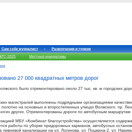
Сам себе журналист
Развлечения и туризм
КГС-2025
Местные инициативы
роги
овано 27 000 квадратных метров дорог
 Волжского было отремонтировано около 27 тыс. кв. м городских до
ских магистралей выполнены подрядными организациями качественн
олотно на основных и второстепенных улицах Волжского: пр. Лени
многих других. Отремонтированы дороги по автобусным маршрутам 
изацией МБУ «Комбинат благоустройства» осуществляется содержа
утся работы по уборке придорожных карманов, автобусных останово
а ливневой канализации на ул. Логинова, ул. Пушкина-2, ул. Нарима