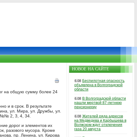
НОВОЕ НА САЙТЕ
Беспилотная опасность
6.08
объявлена в Волгоградской
области
рог на общую сумму более 24
В Волгоградской области
6.08
нашли мертвой 87-летнюю
о и в срок. В результате
пенсионерку
на, ул. Мира, ул. Дружбы, ул.
№№ 2, 3, 4, 34.
Жителей ряда адресов
6.08
на Медведева и Карбышева в
Волжском ждут отключения
ние дорог и элементов их
газа 20 августа
к, разового мусора. Кроме
нова, пр. Ленина, ул. Кирова