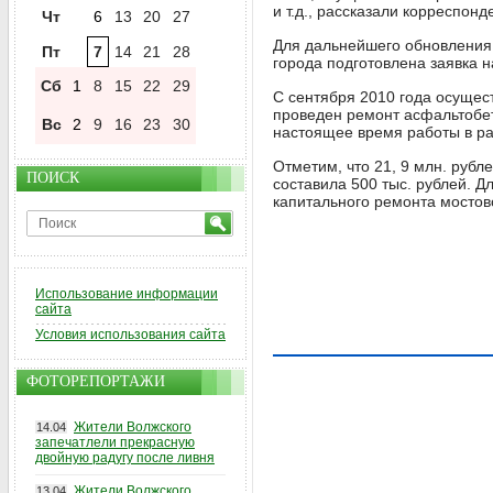
и т.д., рассказали корреспон
Чт
6
13
20
27
Для дальнейшего обновления
Пт
7
14
21
28
города подготовлена заявка н
Сб
1
8
15
22
29
С сентября 2010 года осущес
проведен ремонт асфальтобе
Вс
2
9
16
23
30
настоящее время работы в ра
Отметим, что 21, 9 млн. рубл
ПОИСК
составила 500 тыс. рублей. 
капитального ремонта мостово
Использование информации
сайта
Условия использования сайта
ФОТОРЕПОРТАЖИ
Жители Волжского
14.04
запечатлели прекрасную
двойную радугу после ливня
Жители Волжского
13.04