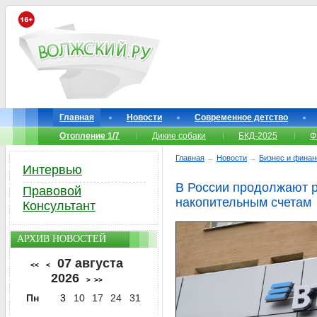
Главная
Новости
Современное детство
Отопление 1/7
Дикие собаки
БКД-2025
Ф
Главная
→
Новости
→
Бизнес и фина
Интервью
В России продолжают р
Правовой
накопительным счетам
Консультант
АРХИВ НОВОСТЕЙ
07 августа
<<
<
2026
>
>>
Пн
3
10
17
24
31