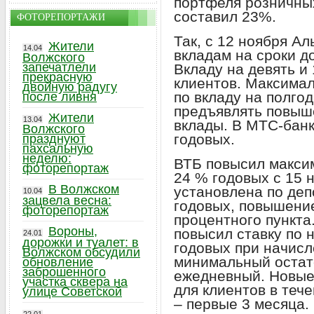
портфеля розничных
составил 23%.
ФОТОРЕПОРТАЖИ
Так, с 12 ноября А
Жители
14.04
вкладам на сроки д
Волжского
запечатлели
Вкладу на девять и
прекрасную
клиентов. Максимал
двойную радугу
по вкладу на полго
после ливня
предъявлять повыш
Жители
13.04
вклады. В МТС-банк
Волжского
годовых.
празднуют
пахсальную
неделю:
ВТБ повысил максим
фоторепортаж
24 % годовых с 15 
В Волжском
установлена по деп
10.04
зацвела весна:
годовых, повышение
фоторепортаж
процентного пункта.
Вороны,
повысил ставку по 
24.01
дорожки и туалет: в
годовых при начисл
Волжском обсудили
минимальный остато
обновление
заброшенного
ежедневный. Новые
участка сквера на
для клиентов в теч
улице Советской
– первые 3 месяца.