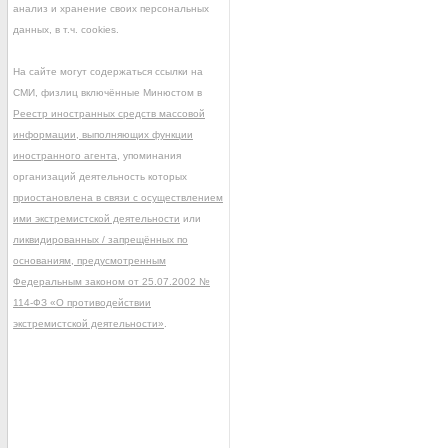
анализ и хранение своих персональных
данных, в т.ч. cookies.
На сайте могут содержаться ссылки на
СМИ, физлиц включённые Минюстом в
Реестр иностранных средств массовой
информации, выполняющих функции
иностранного агента
, упоминания
организаций деятельность которых
приостановлена в связи с осуществлением
ими экстремистской деятельности
или
ликвидированных / запрещённых по
основаниям, предусмотренным
Федеральным законом от 25.07.2002 №
114-ФЗ «О противодействии
экстремистской деятельности»
.