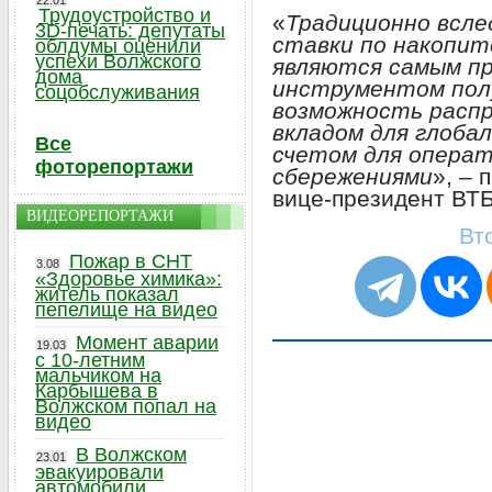
22.01
Трудоустройство и
«
Традиционно всле
3D-печать: депутаты
ставки по накопи
облдумы оценили
успехи Волжского
являются самым п
дома
инструментом полу
соцобслуживания
возможность расп
вкладом для глоба
Все
счетом для операт
фоторепортажи
сбережениями
», –
вице-президент ВТ
ВИДЕОРЕПОРТАЖИ
Вт
Пожар в СНТ
3.08
«Здоровье химика»:
житель показал
пепелище на видео
Момент аварии
19.03
с 10-летним
мальчиком на
Карбышева в
Волжском попал на
видео
В Волжском
23.01
эвакуировали
автомобили,