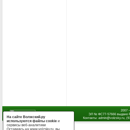
2007 
ЭЛ № ФС77-57666 выдано Р
На сайте Волжский.ру
Контакты: admin
@
volzsky.ru, (
используются файлы cookie
и
сервисы веб-аналитики
Оставаясь на www.volzsky.ru, вы