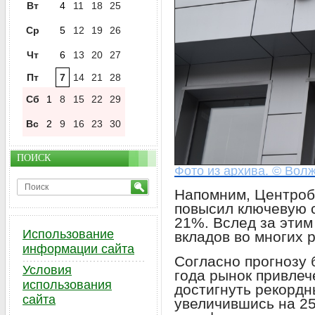
Вт
4
11
18
25
Ср
5
12
19
26
Чт
6
13
20
27
Пт
7
14
21
28
Сб
1
8
15
22
29
Вс
2
9
16
23
30
ПОИСК
Фото из архива. © Волж
Напомним, Центроба
повысил ключевую с
21%. Вслед за этим
Использование
вкладов во многих 
информации сайта
Согласно прогнозу б
Условия
года рынок привлеч
использования
достигнуть рекордн
сайта
увеличившись на 25