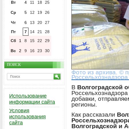
Вт
4
11
18
25
Ср
5
12
19
26
Чт
6
13
20
27
Пт
7
14
21
28
Сб
1
8
15
22
29
Вс
2
9
16
23
30
ПОИСК
Фото из архива. © 
Россельхознадзора 
В
Волгоградской 
Россельхознадзора
Использование
добавки, отправляе
информации сайта
регионы.
Условия
Как рассказали
Вол
использования
Россельхознадзора
сайта
Волгоградской и А