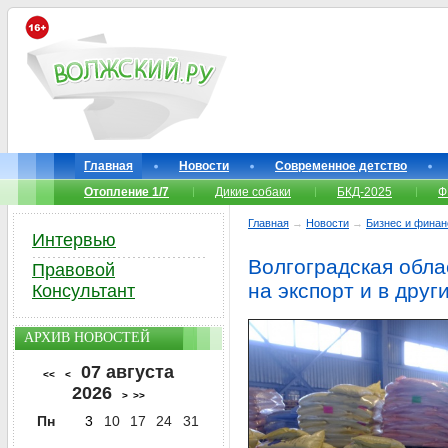
Главная
Новости
Современное детство
Отопление 1/7
Дикие собаки
БКД-2025
Ф
Главная
→
Новости
→
Бизнес и фина
Интервью
Волгоградская обла
Правовой
на экспорт и в друг
Консультант
АРХИВ НОВОСТЕЙ
07 августа
<<
<
2026
>
>>
Пн
3
10
17
24
31