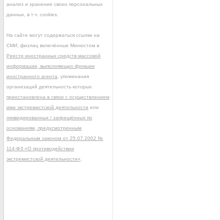
анализ и хранение своих персональных
данных, в т.ч. cookies.
На сайте могут содержаться ссылки на
СМИ, физлиц включённые Минюстом в
Реестр иностранных средств массовой
информации, выполняющих функции
иностранного агента
, упоминания
организаций деятельность которых
приостановлена в связи с осуществлением
ими экстремистской деятельности
или
ликвидированных / запрещённых по
основаниям, предусмотренным
Федеральным законом от 25.07.2002 №
114-ФЗ «О противодействии
экстремистской деятельности»
.