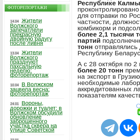
Республике Калмы
ФОТОРЕПОРТАЖИ
проконтролировано
для отправки по Ро
Жители
частности, должно
14.04
Волжского
комбикорм и подсо
запечатлели
более 2,1 тысячи 
прекрасную
двойную радугу
партий
подсолнечн
после ливня
тонн
отправлялись 
Республику Беларус
Жители
13.04
Волжского
празднуют
А с 28 октября по 2
пахсальную
более 20 тонн
прем
неделю:
фоторепортаж
на экспорт в Грузию
необходимые лабор
В Волжском
10.04
аккредитованных ла
зацвела весна:
фоторепортаж
показателям качест
Вороны,
24.01
С
дорожки и туалет: в
Волжском обсудили
обновление
заброшенного
участка сквера на
улице Советской