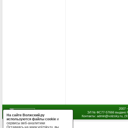
2007 
ЭЛ № ФС77-57666 выдано Р
На сайте Волжский.ру
Контакты: admin
@
volzsky.ru, (
используются файлы cookie
и
сервисы веб-аналитики
Оставаясь на www.volzsky.ru, вы