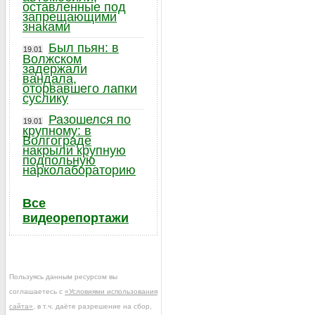
оставленные под
запрещающими
знаками
Был пьян: в
19.01
Волжском
задержали
вандала,
оторвавшего лапки
суслику
Разошелся по
19.01
крупному: в
Волгограде
накрыли крупную
подпольную
нарколабораторию
Все
видеорепортажи
Пользуясь данным ресурсом вы
соглашаетесь с
«Условиями использования
сайта»
, в т.ч. даёте разрешение на сбор,