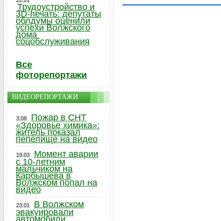
22.01
Трудоустройство и
3D-печать: депутаты
облдумы оценили
успехи Волжского
дома
соцобслуживания
Все
фоторепортажи
ВИДЕОРЕПОРТАЖИ
Пожар в СНТ
3.08
«Здоровье химика»:
житель показал
пепелище на видео
Момент аварии
19.03
с 10-летним
мальчиком на
Карбышева в
Волжском попал на
видео
В Волжском
23.01
эвакуировали
автомобили,