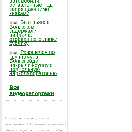
автомобили,
оставленные под
запрещающими
знаками
Был пьян: в
19.01
Волжском
задержали
вандала,
оторвавшего лапки
суслику
Разошелся по
19.01
крупному: в
Волгограде
накрыли крупную
подпольную
нарколабораторию
Все
видеорепортажи
Пользуясь данным ресурсом вы
соглашаетесь с
«Условиями использования
сайта»
, в т.ч. даёте разрешение на сбор,