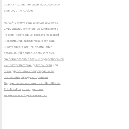
анализ и хранение своих персональных
данных, в т.ч. cookies.
На сайте могут содержаться ссылки на
СМИ, физлиц включённые Минюстом в
Реестр иностранных средств массовой
информации, выполняющих функции
иностранного агента
, упоминания
организаций деятельность которых
приостановлена в связи с осуществлением
ими экстремистской деятельности
или
ликвидированных / запрещённых по
основаниям, предусмотренным
Федеральным законом от 25.07.2002 №
114-ФЗ «О противодействии
экстремистской деятельности»
.