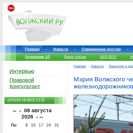
Главная
Новости
Современное детство
Отопление 1/7
Дикие собаки
БКД-2025
Ф
Главная
→
Новости
→
Транспорт и до
Интервью
Мэрия Волжского че
Правовой
железнодорожников
Консультант
АРХИВ НОВОСТЕЙ
08 августа
<<
<
2026
>
>>
Пн
3
10
17
24
31