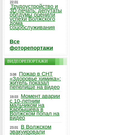
22.01
Трудоустройство и
3D-печать: депутаты
облдумы оценили
успехи Волжского
дома
соцобслуживания
Все
фоторепортажи
ВИДЕОРЕПОРТАЖИ
Пожар в СНТ
3.08
«Здоровье химика»:
житель показал
пепелище на видео
Момент аварии
19.03
с 10-летним
мальчиком на
Карбышева в
Волжском попал на
видео
В Волжском
23.01
эвакуировали