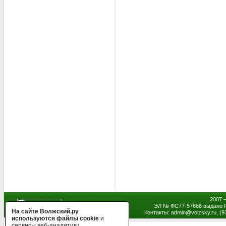
2007 
ЭЛ № ФС77-57666 выдано Р
На сайте Волжский.ру
Контакты: admin
@
volzsky.ru, (
используются файлы cookie
и
сервисы веб-аналитики