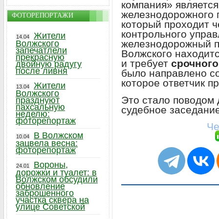
компания» является
железнодорожного 
ФОТОРЕПОРТАЖИ
который проходит ч
контрольного управ
Жители
14.04
железнодорожный п
Волжского
запечатлели
Волжского находит
прекрасную
и требует
срочного
двойную радугу
после ливня
было направлено с
которое ответчик п
Жители
13.04
Волжского
Это стало поводом 
празднуют
пахсальную
судебное заседани
неделю:
фоторепортаж
Че
В Волжском
10.04
зацвела весна:
фоторепортаж
Вороны,
24.01
дорожки и туалет: в
Волжском обсудили
обновление
заброшенного
участка сквера на
улице Советской