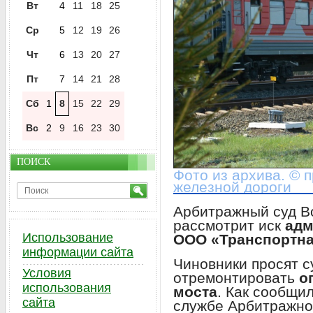
Вт
4
11
18
25
Ср
5
12
19
26
Чт
6
13
20
27
Пт
7
14
21
28
Сб
1
8
15
22
29
Вс
2
9
16
23
30
ПОИСК
Фото из архива. © 
железной дороги
Арбитражный суд В
рассмотрит иск
адм
Использование
ООО «Транспортна
информации сайта
Чиновники просят с
Условия
отремонтировать
о
использования
моста
. Как сообщи
сайта
службе Арбитражно