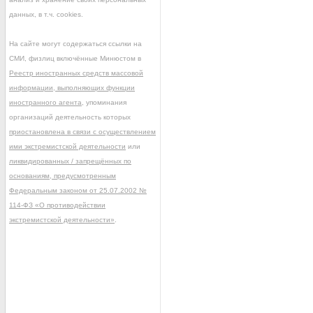
данных, в т.ч. cookies.
На сайте могут содержаться ссылки на
СМИ, физлиц включённые Минюстом в
Реестр иностранных средств массовой
информации, выполняющих функции
иностранного агента
, упоминания
организаций деятельность которых
приостановлена в связи с осуществлением
ими экстремистской деятельности
или
ликвидированных / запрещённых по
основаниям, предусмотренным
Федеральным законом от 25.07.2002 №
114-ФЗ «О противодействии
экстремистской деятельности»
.