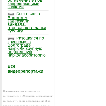
оставленные под
запрещающими
знаками
Был пьян: в
19.01
Волжском
задержали
вандала,
оторвавшего лапки
суслику
Разошелся по
19.01
крупному: в
Волгограде
накрыли крупную
подпольную
нарколабораторию
Все
видеорепортажи
Пользуясь данным ресурсом вы
соглашаетесь с
«Условиями использования
сайта»
, в т.ч. даёте разрешение на сбор,
анализ и хранение своих персональных