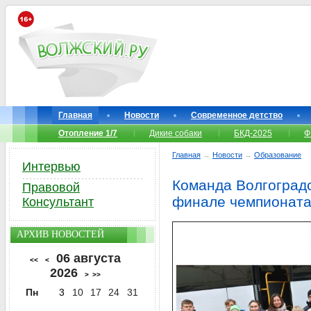
Главная
Новости
Современное детство
Отопление 1/7
Дикие собаки
БКД-2025
Ф
Главная
→
Новости
→
Образование
Интервью
Команда Волгоградс
Правовой
финале чемпионата
Консультант
АРХИВ НОВОСТЕЙ
06 августа
<<
<
2026
>
>>
Пн
3
10
17
24
31