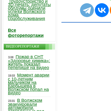
Трудоустройство и
3D-печать: депутаты
облдумы оценили
успехи Волжского
дома
соцобслуживания
Все
фоторепортажи
ВИДЕОРЕПОРТАЖИ
Пожар в СНТ
3.08
«Здоровье химика»:
житель показал
пепелище на видео
Момент аварии
19.03
с 10-летним
мальчиком на
Карбышева в
Волжском попал на
видео
В Волжском
23.01
эвакуировали
автомобили,