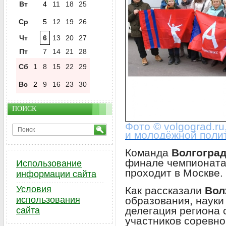
Вт
4
11
18
25
Ср
5
12
19
26
Чт
6
13
20
27
Пт
7
14
21
28
Сб
1
8
15
22
29
Вс
2
9
16
23
30
ПОИСК
Фото © volgograd.ru
и молодёжной поли
Команда
Волгогра
финале чемпионат
Использование
проходит в Москве.
информации сайта
Условия
Как рассказали
Вол
образования, науки
использования
делегация региона 
сайта
участников соревно