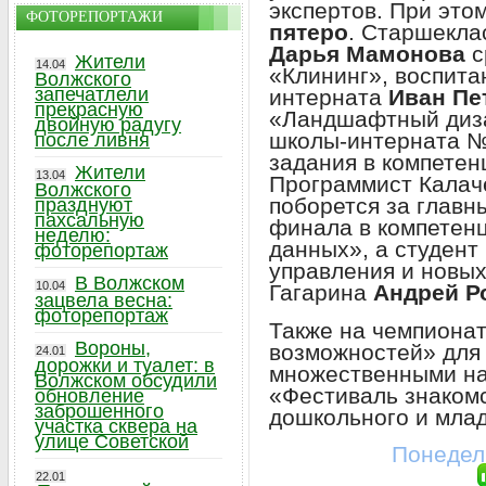
экспертов. При это
ФОТОРЕПОРТАЖИ
пятеро
. Старшекла
Дарья Мамонова
с
Жители
14.04
«Клининг», воспита
Волжского
запечатлели
интерната
Иван Пе
прекрасную
«Ландшафтный диза
двойную радугу
школы-интерната 
после ливня
задания в компетен
Жители
13.04
Программист Кала
Волжского
поборется за главн
празднуют
пахсальную
финала в компетен
неделю:
данных», а студент
фоторепортаж
управления и новых
В Волжском
10.04
Гагарина
Андрей Р
зацвела весна:
фоторепортаж
Также на чемпиона
Вороны,
возможностей» для 
24.01
дорожки и туалет: в
множественными на
Волжском обсудили
«Фестиваль знакомс
обновление
заброшенного
дошкольного и млад
участка сквера на
улице Советской
Понедель
22.01