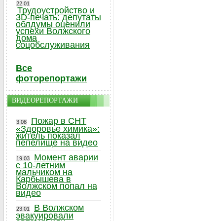
22.01
Трудоустройство и
3D-печать: депутаты
облдумы оценили
успехи Волжского
дома
соцобслуживания
Все
фоторепортажи
ВИДЕОРЕПОРТАЖИ
Пожар в СНТ
3.08
«Здоровье химика»:
житель показал
пепелище на видео
Момент аварии
19.03
с 10-летним
мальчиком на
Карбышева в
Волжском попал на
видео
В Волжском
23.01
эвакуировали