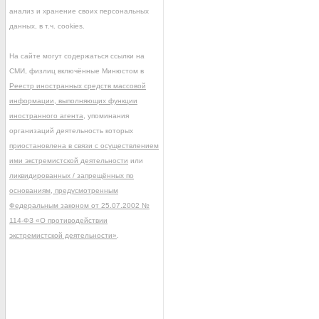
анализ и хранение своих персональных
данных, в т.ч. cookies.
На сайте могут содержаться ссылки на
СМИ, физлиц включённые Минюстом в
Реестр иностранных средств массовой
информации, выполняющих функции
иностранного агента
, упоминания
организаций деятельность которых
приостановлена в связи с осуществлением
ими экстремистской деятельности
или
ликвидированных / запрещённых по
основаниям, предусмотренным
Федеральным законом от 25.07.2002 №
114-ФЗ «О противодействии
экстремистской деятельности»
.