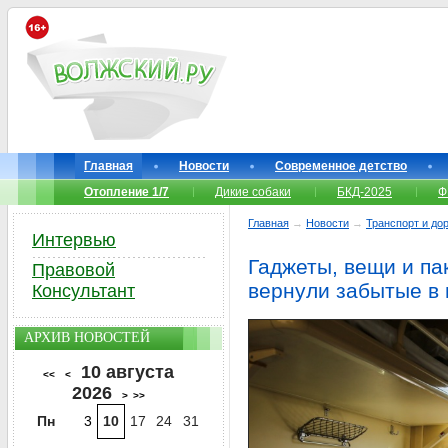
Главная
Новости
Современное детство
Отопление 1/7
Дикие собаки
БКД-2025
Ф
Главная
→
Новости
→
Транспорт и до
Интервью
Гаджеты, вещи и па
Правовой
вернули забытые в
Консультант
АРХИВ НОВОСТЕЙ
10 августа
<<
<
2026
>
>>
Пн
3
10
17
24
31