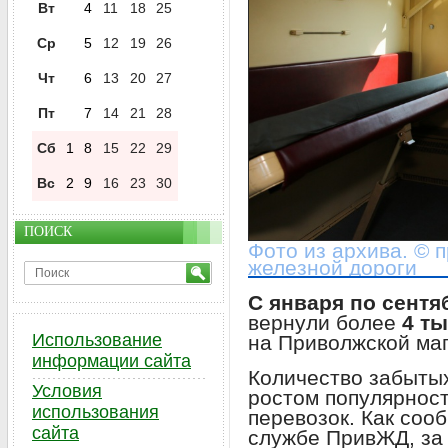
Вт
4
11
18
25
Ср
5
12
19
26
Чт
6
13
20
27
Пт
7
14
21
28
Сб
1
8
15
22
29
Вс
2
9
16
23
30
ПОИСК
Фото из архива. © 
железной дороги
С января по сентя
вернули более
4 т
Использование
на Приволжской ма
информации сайта
Количество забытых
Условия
ростом популярнос
использования
перевозок. Как со
сайта
службе ПривЖД, за