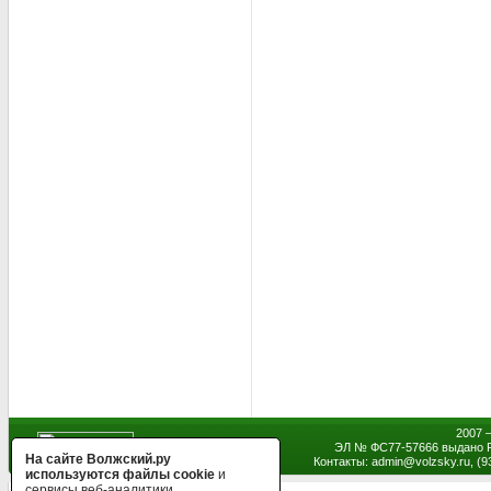
2007 
ЭЛ № ФС77-57666 выдано Р
На сайте Волжский.ру
Контакты: admin
@
volzsky.ru, (
используются файлы cookie
и
сервисы веб-аналитики