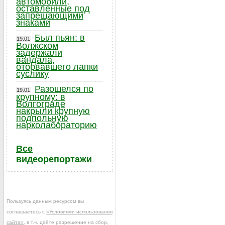
автомобили,
оставленные под
запрещающими
знаками
Был пьян: в
19.01
Волжском
задержали
вандала,
оторвавшего лапки
суслику
Разошелся по
19.01
крупному: в
Волгограде
накрыли крупную
подпольную
нарколабораторию
Все
видеорепортажи
Пользуясь данным ресурсом вы
соглашаетесь с
«Условиями использования
сайта»
, в т.ч. даёте разрешение на сбор,