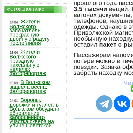
прошлого года пасс
3,5 тысячи
вещей. 
ФОТОРЕПОРТАЖИ
вагонах документы,
телефонов, наушник
Жители
14.04
одежды. Однако в э
Волжского
запечатлели
Приволжской магис
прекрасную
необычную находку.
двойную радугу
после ливня
оставил
пакет с р
Жители
13.04
Пассажирам напомин
Волжского
потере можно в те
празднуют
пахсальную
поездки. Заявка оф
неделю:
забрать находку мо
фоторепортаж
Чет
В Волжском
10.04
зацвела весна:
фоторепортаж
Вороны,
24.01
дорожки и туалет: в
Волжском обсудили
обновление
заброшенного
участка сквера на
улице Советской