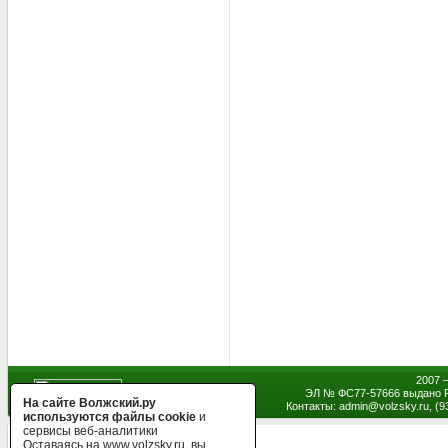
2007 
ЭЛ № ФС77-57666 выдано Р
На сайте Волжский.ру
Контакты: admin
@
volzsky.ru, (
используются файлы cookie
и
сервисы веб-аналитики
Оставаясь на www.volzsky.ru, вы