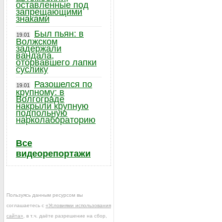
оставленные под
запрещающими
знаками
Был пьян: в
19.01
Волжском
задержали
вандала,
оторвавшего лапки
суслику
Разошелся по
19.01
крупному: в
Волгограде
накрыли крупную
подпольную
нарколабораторию
Все
видеорепортажи
Пользуясь данным ресурсом вы
соглашаетесь с
«Условиями использования
сайта»
, в т.ч. даёте разрешение на сбор,