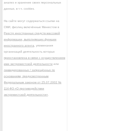
анализ и хранение своих персональных
данных, в т.ч. cookies.
На сайте могут содержаться ссылки на
СМИ, физлиц включённые Минюстом в
Реестр иностранных средств массовой
информации, выполняющих функции
иностранного агента
, упоминания
организаций деятельность которых
приостановлена в связи с осуществлением
ими экстремистской деятельности
или
ликвидированных / запрещённых по
основаниям, предусмотренным
Федеральным законом от 25.07.2002 №
114-ФЗ «О противодействии
экстремистской деятельности»
.