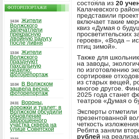
состояла из
20 уче
ФОТОРЕПОРТАЖИ
Калачевского район
представили проек
Жители
включает такие мер
14.04
Волжского
квиз «Думая о буду
запечатлели
просветительских з
прекрасную
двойную радугу
героев», «Вода – и
после ливня
птиц зимой».
Жители
13.04
Также для школьни
Волжского
празднуют
на заводы, экологи
пахсальную
по изготовлению эк
неделю:
фоторепортаж
сортировке отходо
из старых вещей, р
В Волжском
10.04
многое другое. Фин
зацвела весна:
фоторепортаж
2025 года станет ф
театров «Думая о 
Вороны,
24.01
дорожки и туалет: в
Эксперты отметили 
Волжском обсудили
обновление
презентованной во
заброшенного
четкость изложения
участка сквера на
улице Советской
Ребята заняли втор
рублей
на реализа