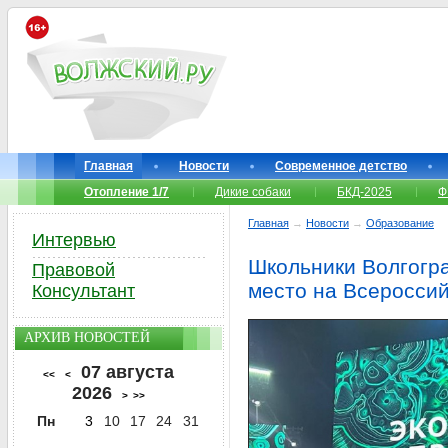
Главная
Новости
Современное детство
Отопление 1/7
Дикие собаки
БКД-2025
Ф
Главная
→
Новости
→
Образование
Интервью
Школьники Волгогра
Правовой
место на Всеросси
Консультант
АРХИВ НОВОСТЕЙ
07 августа
<<
<
2026
>
>>
Пн
3
10
17
24
31