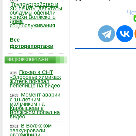
22.01
Трудоустройство и
3D-печать: депутаты
Че
облдумы оценили
успехи Волжского
дома
соцобслуживания
Все
фоторепортажи
ВИДЕОРЕПОРТАЖИ
Пожар в СНТ
3.08
«Здоровье химика»:
житель показал
пепелище на видео
Момент аварии
19.03
с 10-летним
мальчиком на
Карбышева в
Волжском попал на
видео
В Волжском
23.01
эвакуировали
автомобили,