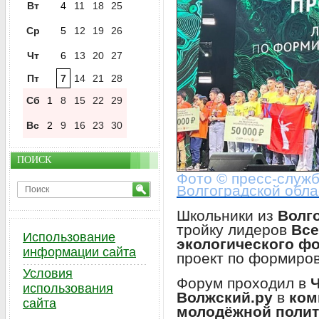
Вт
4
11
18
25
Ср
5
12
19
26
Чт
6
13
20
27
Пт
7
14
21
28
Сб
1
8
15
22
29
Вс
2
9
16
23
30
ПОИСК
Фото © пресс-служ
Волгоградской обла
Школьники из
Волг
тройку лидеров
Все
Использование
экологического ф
информации сайта
проект по формиро
Условия
Форум проходил в
использования
Волжский.ру
в
коми
сайта
молодёжной полит