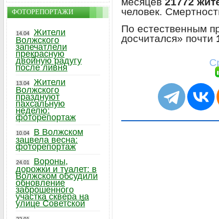
месяцев
21772 жит
человек. Смертнос
ФОТОРЕПОРТАЖИ
По естественным п
Жители
14.04
досчитался» почти
Волжского
запечатлели
прекрасную
двойную радугу
С
после ливня
Жители
13.04
Волжского
празднуют
пахсальную
неделю:
фоторепортаж
В Волжском
10.04
зацвела весна:
фоторепортаж
Вороны,
24.01
дорожки и туалет: в
Волжском обсудили
обновление
заброшенного
участка сквера на
улице Советской