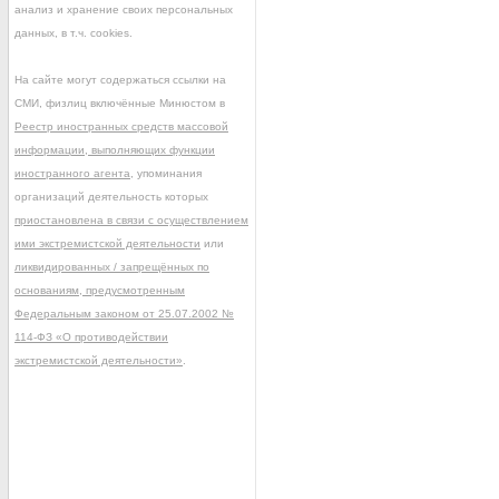
анализ и хранение своих персональных
данных, в т.ч. cookies.
На сайте могут содержаться ссылки на
СМИ, физлиц включённые Минюстом в
Реестр иностранных средств массовой
информации, выполняющих функции
иностранного агента
, упоминания
организаций деятельность которых
приостановлена в связи с осуществлением
ими экстремистской деятельности
или
ликвидированных / запрещённых по
основаниям, предусмотренным
Федеральным законом от 25.07.2002 №
114-ФЗ «О противодействии
экстремистской деятельности»
.