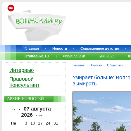
Главная
Новости
Современное детство
Отопление 1/7
Дикие собаки
БКД-2025
Ф
Главная
→
Новости
→
Общество
Интервью
Умирает больше: Волго
Правовой
вымирать
Консультант
АРХИВ НОВОСТЕЙ
07 августа
<<
<
2026
>
>>
Пн
3
10
17
24
31