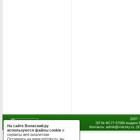
2007 
ЭЛ № ФС77-57666 выдано Р
На сайте Волжский.ру
Контакты: admin
@
volzsky.ru, (
используются файлы cookie
и
сервисы веб-аналитики
Оставаясь на www.volzsky.ru, вы