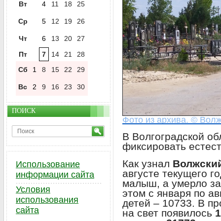
Вт
4
11
18
25
Ср
5
12
19
26
Чт
6
13
20
27
Пт
7
14
21
28
Сб
1
8
15
22
29
Вс
2
9
16
23
30
ПОИСК
Фото из архива. © Волж
В Волгоградской о
фиксировать естес
Как узнал
Волжски
Использование
августе текущего г
информации сайта
малыш, а умерло з
Условия
этом с января по а
использования
детей – 10733. В п
сайта
на свет появилось
1