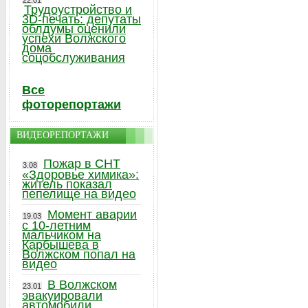
22.01
Трудоустройство и
3D-печать: депутаты
облдумы оценили
успехи Волжского
дома
соцобслуживания
Все
фоторепортажи
ВИДЕОРЕПОРТАЖИ
Пожар в СНТ
3.08
«Здоровье химика»:
житель показал
пепелище на видео
Момент аварии
19.03
с 10-летним
мальчиком на
Карбышева в
Волжском попал на
видео
В Волжском
23.01
эвакуировали
автомобили,