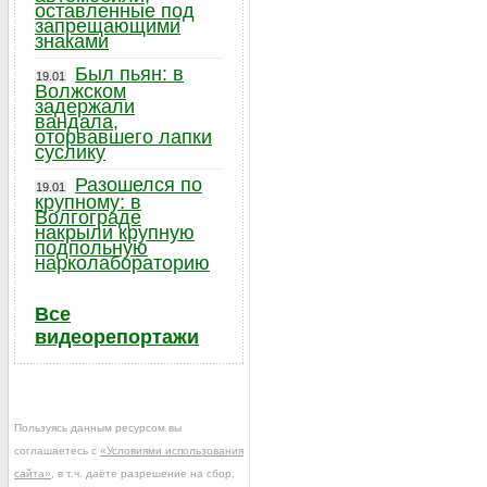
оставленные под
запрещающими
знаками
Был пьян: в
19.01
Волжском
задержали
вандала,
оторвавшего лапки
суслику
Разошелся по
19.01
крупному: в
Волгограде
накрыли крупную
подпольную
нарколабораторию
Все
видеорепортажи
Пользуясь данным ресурсом вы
соглашаетесь с
«Условиями использования
сайта»
, в т.ч. даёте разрешение на сбор,