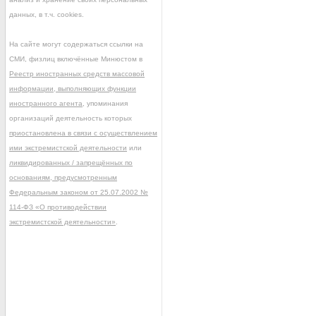
данных, в т.ч. cookies.
На сайте могут содержаться ссылки на
СМИ, физлиц включённые Минюстом в
Реестр иностранных средств массовой
информации, выполняющих функции
иностранного агента
, упоминания
организаций деятельность которых
приостановлена в связи с осуществлением
ими экстремистской деятельности
или
ликвидированных / запрещённых по
основаниям, предусмотренным
Федеральным законом от 25.07.2002 №
114-ФЗ «О противодействии
экстремистской деятельности»
.