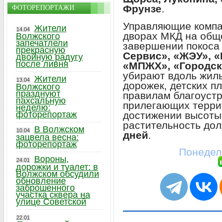
Фрунзе
.
ФОТОРЕПОРТАЖИ
Управляющие компа
Жители
14.04
дворах МКД на об
Волжского
запечатлели
завершении покоса
прекрасную
Сервис», «ЖЭУ», «
двойную радугу
после ливня
«МПЖХ», «Городск
убирают вдоль жил
Жители
13.04
дорожек, детских п
Волжского
празднуют
правилам благоустр
пахсальную
прилегающих терри
неделю:
фоторепортаж
достижении высот
растительность дол
В Волжском
10.04
дней
.
зацвела весна:
фоторепортаж
Понедель
Вороны,
24.01
дорожки и туалет: в
Волжском обсудили
обновление
заброшенного
участка сквера на
улице Советской
22.01