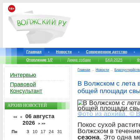
Главная
Новости
Современное детство
Отопление 1/7
Дикие собаки
БКД-2025
Ф
Главная
→
Новости
→
Благоустройств
Интервью
В Волжском с лета 
Правовой
общей площади свы
Консультант
АРХИВ НОВОСТЕЙ
Фото из архива. © 
06 августа
<<
<
2026
Покос сухой растит
>
>>
Волжском в течени
Пн
3
10
17
24
31
сезона
. Это одна 