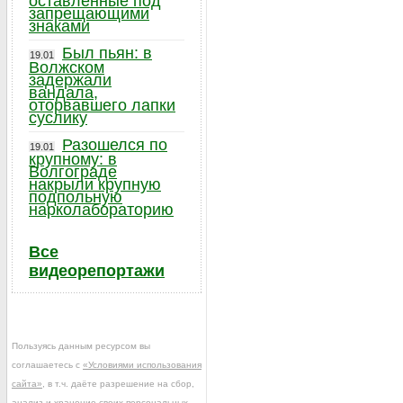
оставленные под
запрещающими
знаками
Был пьян: в
19.01
Волжском
задержали
вандала,
оторвавшего лапки
суслику
Разошелся по
19.01
крупному: в
Волгограде
накрыли крупную
подпольную
нарколабораторию
Все
видеорепортажи
Пользуясь данным ресурсом вы
соглашаетесь с
«Условиями использования
сайта»
, в т.ч. даёте разрешение на сбор,
анализ и хранение своих персональных