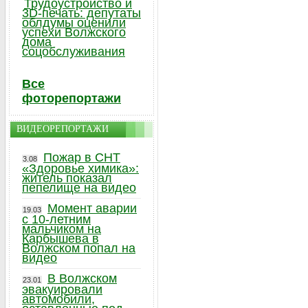
Трудоустройство и
3D-печать: депутаты
облдумы оценили
успехи Волжского
дома
соцобслуживания
Все
фоторепортажи
ВИДЕОРЕПОРТАЖИ
Пожар в СНТ
3.08
«Здоровье химика»:
житель показал
пепелище на видео
Момент аварии
19.03
с 10-летним
мальчиком на
Карбышева в
Волжском попал на
видео
В Волжском
23.01
эвакуировали
автомобили,