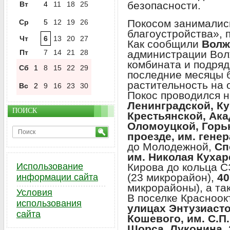
безопасности.
Вт
4
11
18
25
Покосом занималис
Ср
5
12
19
26
благоустройства», 
Чт
6
13
20
27
Как сообщили
Волж
Пт
7
14
21
28
администрации Вол
комбината и подря
Сб
1
8
15
22
29
последние месяцы 
растительность на
Вс
2
9
16
23
30
Покос проводился 
Ленинградской, К
ПОИСК
Крестьянской, Ака
Оломоуцкой, Горь
проезде, им. ген
до Молодежной,
Сп
им. Николая Кухар
Использование
Кирова до кольца 
(23 микрорайон),
40
информации сайта
микрорайоны), а та
Условия
В поселке Красноок
использования
улицах Энтузиасто
сайта
Кошевого, им. С.П
Щорса, Луконина, 