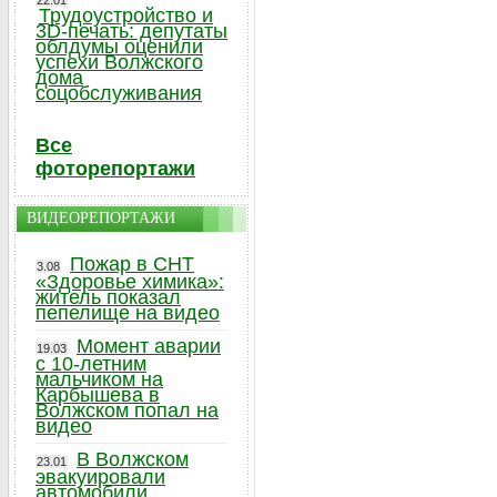
22.01
Трудоустройство и
3D-печать: депутаты
облдумы оценили
успехи Волжского
дома
соцобслуживания
Все
фоторепортажи
ВИДЕОРЕПОРТАЖИ
Пожар в СНТ
3.08
«Здоровье химика»:
житель показал
пепелище на видео
Момент аварии
19.03
с 10-летним
мальчиком на
Карбышева в
Волжском попал на
видео
В Волжском
23.01
эвакуировали
автомобили,