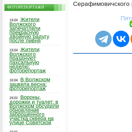
Серафимовичского 
ФОТОРЕПОРТАЖИ
Пят
Жители
14.04
Волжского
запечатлели
прекрасную
двойную радугу
после ливня
Жители
13.04
Волжского
празднуют
пахсальную
неделю:
фоторепортаж
В Волжском
10.04
зацвела весна:
фоторепортаж
Вороны,
24.01
дорожки и туалет: в
Волжском обсудили
обновление
заброшенного
участка сквера на
улице Советской