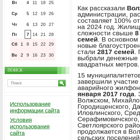
Вт
4
11
18
25
Как рассказали
Вол
администрации, ра
Ср
5
12
19
26
составляет 100% от
Чт
6
13
20
27
на 2024 год. Жили
сложности свыше
8
Пт
7
14
21
28
семей
. В основном
Сб
1
8
15
22
29
новые благоустрое
стали
2817 семей
.
Вс
2
9
16
23
30
выбрали денежные 
квадратных метров.
ПОИСК
15 муниципалитетов
завершили участие 
аварийного жилфон
января 2017 года
.
Волжском, Михайло
Использование
Городищенского, Да
информации сайта
Иловлинского, Сред
Серафимовичского,
Условия
Светлоярского райо
использования
продолжается в Вол
сайта
сельских поселений