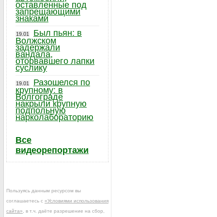
оставленные под
запрещающими
знаками
Был пьян: в
19.01
Волжском
задержали
вандала,
оторвавшего лапки
суслику
Разошелся по
19.01
крупному: в
Волгограде
накрыли крупную
подпольную
нарколабораторию
Все
видеорепортажи
Пользуясь данным ресурсом вы
соглашаетесь с
«Условиями использования
сайта»
, в т.ч. даёте разрешение на сбор,