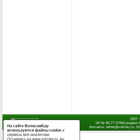
2007 
ЭЛ № ФС77-57666 выдано Р
На сайте Волжский.ру
Контакты: admin
@
volzsky.ru, (
используются файлы cookie
и
сервисы веб-аналитики
Оставаясь на www.volzsky.ru, вы