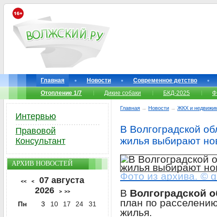
Главная
Новости
Современное детство
Отопление 1/7
Дикие собаки
БКД-2025
Ф
Главная
→
Новости
→
ЖКХ и недвижи
Интервью
В Волгоградской об
Правовой
жилья выбирают нов
Консультант
АРХИВ НОВОСТЕЙ
Фото из архива. © gz
07 августа
<<
<
2026
В
Волгоградской о
>
>>
план по расселению
Пн
3
10
17
24
31
жилья.