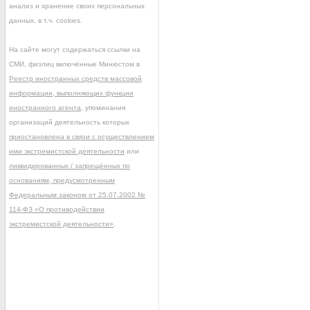
анализ и хранение своих персональных
данных, в т.ч. cookies.
На сайте могут содержаться ссылки на
СМИ, физлиц включённые Минюстом в
Реестр иностранных средств массовой
информации, выполняющих функции
иностранного агента
, упоминания
организаций деятельность которых
приостановлена в связи с осуществлением
ими экстремистской деятельности
или
ликвидированных / запрещённых по
основаниям, предусмотренным
Федеральным законом от 25.07.2002 №
114-ФЗ «О противодействии
экстремистской деятельности»
.