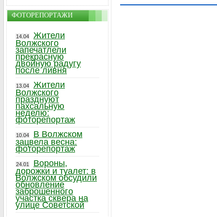
ФОТОРЕПОРТАЖИ
Жители
14.04
Волжского
запечатлели
прекрасную
двойную радугу
после ливня
Жители
13.04
Волжского
празднуют
пахсальную
неделю:
фоторепортаж
В Волжском
10.04
зацвела весна:
фоторепортаж
Вороны,
24.01
дорожки и туалет: в
Волжском обсудили
обновление
заброшенного
участка сквера на
улице Советской