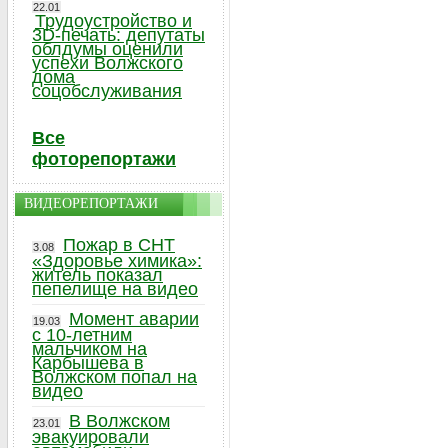
22.01
Трудоустройство и
3D-печать: депутаты
облдумы оценили
успехи Волжского
дома
соцобслуживания
Все
фоторепортажи
ВИДЕОРЕПОРТАЖИ
Пожар в СНТ
3.08
«Здоровье химика»:
житель показал
пепелище на видео
Момент аварии
19.03
с 10-летним
мальчиком на
Карбышева в
Волжском попал на
видео
В Волжском
23.01
эвакуировали