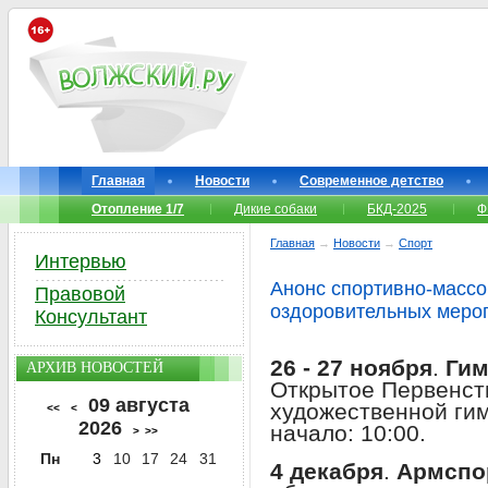
Главная
Новости
Современное детство
Отопление 1/7
Дикие собаки
БКД-2025
Ф
Главная
→
Новости
→
Спорт
Интервью
Анонс спортивно-массо
Правовой
оздоровительных меро
Консультант
26 - 27 ноября
.
Гим
АРХИВ НОВОСТЕЙ
Открытое Первенст
09 августа
художественной гим
<<
<
2026
начало: 10:00.
>
>>
Пн
3
10
17
24
31
4 декабря
.
Армспо