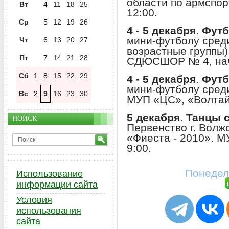
области по армспор
Вт
4
11
18
25
12:00.
Ср
5
12
19
26
4 - 5 декабря
.
Футб
мини-футболу среди
Чт
6
13
20
27
возрастные группы)
Пт
7
14
21
28
СДЮСШОР № 4, нача
Сб
1
8
15
22
29
4 - 5 декабря
.
Футб
мини-футболу сред
Вс
2
9
16
23
30
МУП «ЦС», «Волтайр
5 декабря
.
Танцы 
ПОИСК
Первенство г. Волж
«Фиеста - 2010». М
9:00.
Понедель
Использование
информации сайта
Условия
использования
сайта