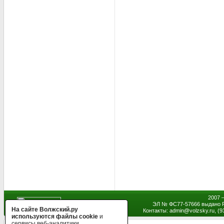
2007 
ЭЛ № ФС77-57666 выдано Р
На сайте Волжский.ру
Контакты: admin
@
volzsky.ru, (
используются файлы cookie
и
сервисы веб-аналитики