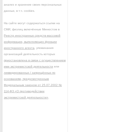
анализ и хранение своих персональных
данных, в т.ч. cookies.
На сайте могут содержаться ссылки на
СМИ, физлиц включённые Минюстом в
Реестр иностранных средств массовой
информации, выполняющих функции
иностранного агента
, упоминания
организаций деятельность которых
приостановлена в связи с осуществлением
ими экстремистской деятельности
или
ликвидированных / запрещённых по
основаниям, предусмотренным
Федеральным законом от 25.07.2002 №
114-ФЗ «О противодействии
экстремистской деятельности»
.