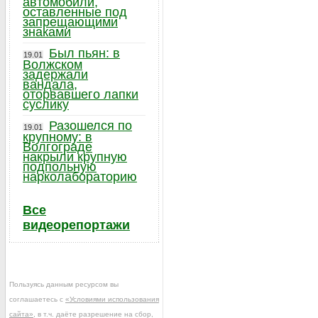
автомобили,
оставленные под
запрещающими
знаками
Был пьян: в
19.01
Волжском
задержали
вандала,
оторвавшего лапки
суслику
Разошелся по
19.01
крупному: в
Волгограде
накрыли крупную
подпольную
нарколабораторию
Все
видеорепортажи
Пользуясь данным ресурсом вы
соглашаетесь с
«Условиями использования
сайта»
, в т.ч. даёте разрешение на сбор,