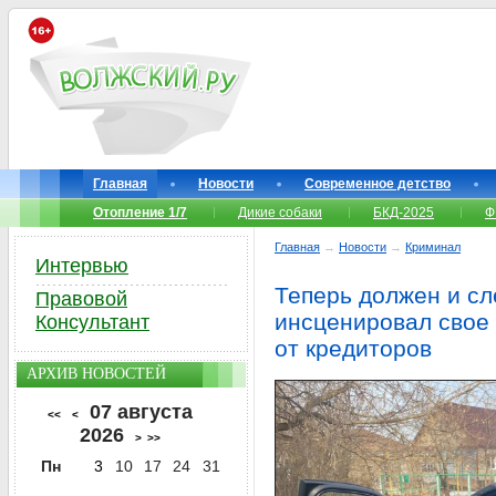
Главная
Новости
Современное детство
Отопление 1/7
Дикие собаки
БКД-2025
Ф
Главная
→
Новости
→
Криминал
Интервью
Теперь должен и сл
Правовой
инсценировал свое
Консультант
от кредиторов
АРХИВ НОВОСТЕЙ
07 августа
<<
<
2026
>
>>
Пн
3
10
17
24
31