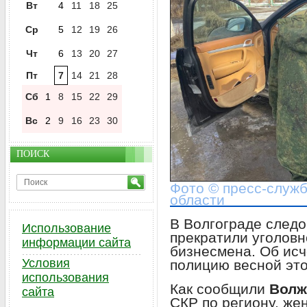
Вт
4
11
18
25
Ср
5
12
19
26
Чт
6
13
20
27
Пт
7
14
21
28
Сб
1
8
15
22
29
Вс
2
9
16
23
30
ПОИСК
Фото © пресс-служб
области
В Волгограде след
Использование
прекратили уголовн
информации сайта
бизнесмена. Об ис
Условия
полицию весной это
использования
Как сообщили
Волж
сайта
СКР по региону, же