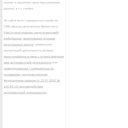
анализ и хранение своих персональных
данных, в т.ч. cookies.
На сайте могут содержаться ссылки на
СМИ, физлиц включённые Минюстом в
Реестр иностранных средств массовой
информации, выполняющих функции
иностранного агента
, упоминания
организаций деятельность которых
приостановлена в связи с осуществлением
ими экстремистской деятельности
или
ликвидированных / запрещённых по
основаниям, предусмотренным
Федеральным законом от 25.07.2002 №
114-ФЗ «О противодействии
экстремистской деятельности»
.