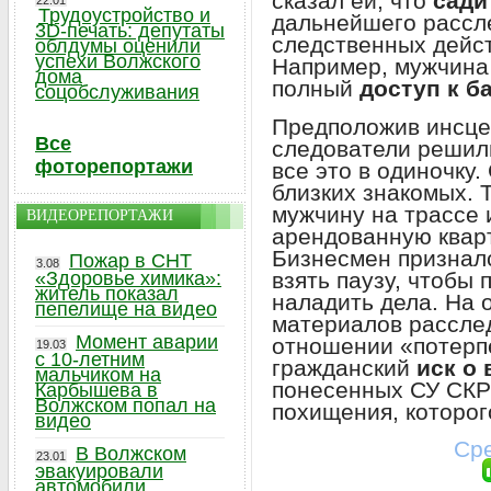
сказал ей, что
сади
22.01
Трудоустройство и
дальнейшего рассле
3D-печать: депутаты
следственных дейст
облдумы оценили
успехи Волжского
Например, мужчина
дома
полный
доступ к б
соцобслуживания
Предположив инсце
Все
следователи решили
фоторепортажи
все это в одиночку
близких знакомых. 
мужчину на трассе 
ВИДЕОРЕПОРТАЖИ
арендованную кварт
Бизнесмен призналс
Пожар в СНТ
3.08
взять паузу, чтобы 
«Здоровье химика»:
житель показал
наладить дела. На
пепелище на видео
материалов рассле
Момент аварии
отношении «потерп
19.03
с 10-летним
гражданский
иск о
мальчиком на
понесенных СУ СКР
Карбышева в
Волжском попал на
похищения, которог
видео
Сре
В Волжском
23.01
эвакуировали
автомобили,