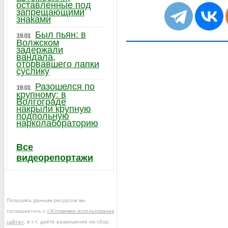
оставленные под
запрещающими
знаками
Был пьян: в
19.01
Волжском
задержали
вандала,
оторвавшего лапки
суслику
Разошелся по
19.01
крупному: в
Волгограде
накрыли крупную
подпольную
нарколабораторию
Все
видеорепортажи
Пользуясь данным ресурсом вы
соглашаетесь с
«Условиями использования
сайта»
, в т.ч. даёте разрешение на сбор,