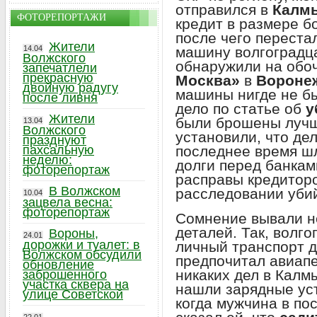
отправился в
Калм
ФОТОРЕПОРТАЖИ
кредит в размере б
после чего переста
Жители
машину волгоградц
14.04
Волжского
обнаружили на обо
запечатлели
прекрасную
Москва»
в
Вороне
двойную радугу
машины нигде не б
после ливня
дело по статье об
у
Жители
были брошены лучш
13.04
Волжского
установили, что де
празднуют
последнее время шл
пахсальную
неделю:
долги перед банкам
фоторепортаж
расправы кредиторо
В Волжском
расследовании уби
10.04
зацвела весна:
фоторепортаж
Сомнение вывали н
деталей. Так, волг
Вороны,
24.01
дорожки и туалет: в
личный транспорт д
Волжском обсудили
предпочитал авиапе
обновление
никаких дел в Калм
заброшенного
участка сквера на
нашли зарядные ус
улице Советской
когда мужчина в по