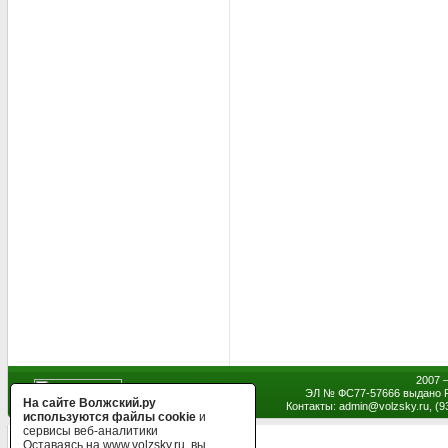
2007 
ЭЛ № ФС77-57666 выдано Р
На сайте Волжский.ру
Контакты: admin
@
volzsky.ru, (
используются файлы cookie
и
сервисы веб-аналитики
Оставаясь на www.volzsky.ru, вы