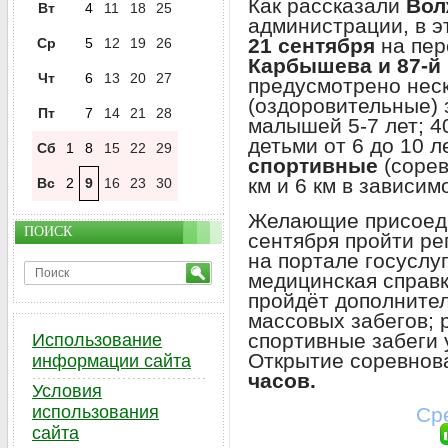
Как рассказали
Вол
Вт
4
11
18
25
администрации, в э
21 сентября
на пер
Ср
5
12
19
26
Карбышева и 87-й
Чт
6
13
20
27
предусмотрено нес
(оздоровительные) 
Пт
7
14
21
28
малышей 5-7 лет; 4
детьми от 6 до 10 ле
Сб
1
8
15
22
29
спортивные
(сорев
км и 6 км в зависим
Вс
2
9
16
23
30
Желающие присоедин
ПОИСК
сентября пройти ре
на портале госуслу
медицинская справка
пройдёт дополнител
массовых забегов; 
спортивные забеги 
Использование
Открытие соревнов
информации сайта
часов.
Условия
использования
Сре
сайта