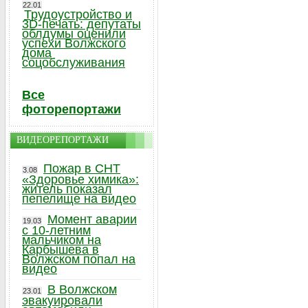
22.01
Трудоустройство и
3D-печать: депутаты
облдумы оценили
успехи Волжского
дома
соцобслуживания
Все
фоторепортажи
ВИДЕОРЕПОРТАЖИ
Пожар в СНТ
3.08
«Здоровье химика»:
житель показал
пепелище на видео
Момент аварии
19.03
с 10-летним
мальчиком на
Карбышева в
Волжском попал на
видео
В Волжском
23.01
эвакуировали