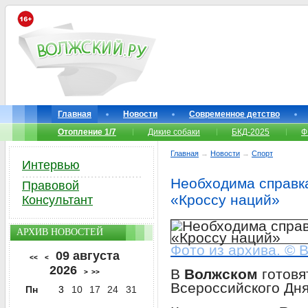
Главная
Новости
Современное детство
Отопление 1/7
Дикие собаки
БКД-2025
Ф
Главная
→
Новости
→
Спорт
Интервью
Необходима справка
Правовой
«Кроссу наций»
Консультант
АРХИВ НОВОСТЕЙ
Фото из архива. © 
09 августа
<<
<
2026
В
Волжском
готовя
>
>>
Всероссийского Дня
Пн
3
10
17
24
31