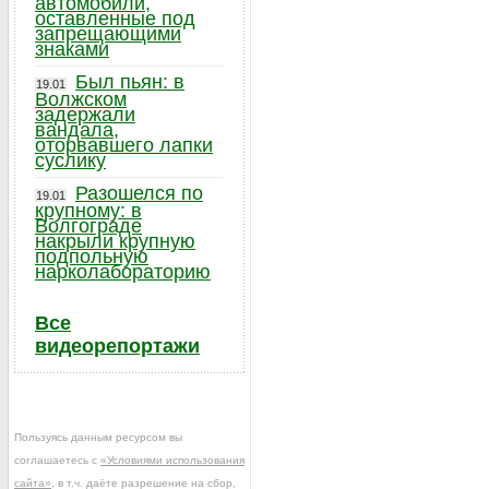
автомобили,
оставленные под
запрещающими
знаками
Был пьян: в
19.01
Волжском
задержали
вандала,
оторвавшего лапки
суслику
Разошелся по
19.01
крупному: в
Волгограде
накрыли крупную
подпольную
нарколабораторию
Все
видеорепортажи
Пользуясь данным ресурсом вы
соглашаетесь с
«Условиями использования
сайта»
, в т.ч. даёте разрешение на сбор,