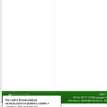
2007 
ЭЛ № ФС77-57666 выдано Р
На сайте Волжский.ру
Контакты: admin
@
volzsky.ru, (
используются файлы cookie
и
сервисы веб-аналитики