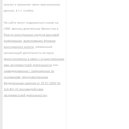
анализ и хранение своих персональных
данных, в т.ч. cookies.
На сайте могут содержаться ссылки на
СМИ, физлиц включённые Минюстом в
Реестр иностранных средств массовой
информации, выполняющих функции
иностранного агента
, упоминания
организаций деятельность которых
приостановлена в связи с осуществлением
ими экстремистской деятельности
или
ликвидированных / запрещённых по
основаниям, предусмотренным
Федеральным законом от 25.07.2002 №
114-ФЗ «О противодействии
экстремистской деятельности»
.