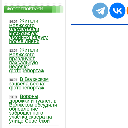
ФОТОРЕПОРТАЖИ
Жители
14.04
Волжского
запечатлели
прекрасную
двойную радугу
после ливня
Жители
13.04
Волжского
празднуют
пахсальную
неделю:
фоторепортаж
В Волжском
10.04
зацвела весна:
фоторепортаж
Вороны,
24.01
дорожки и туалет: в
Волжском обсудили
обновление
заброшенного
участка сквера на
улице Советской