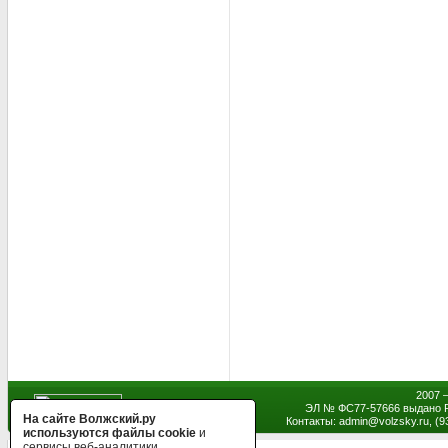
2007 
ЭЛ № ФС77-57666 выдано Р
На сайте Волжский.ру
Контакты: admin
@
volzsky.ru, (
используются файлы cookie
и
сервисы веб-аналитики