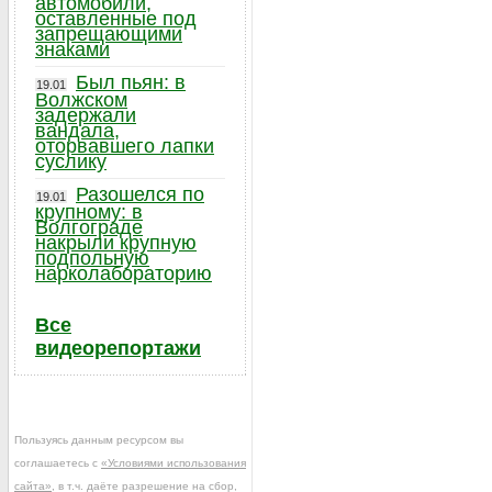
автомобили,
оставленные под
запрещающими
знаками
Был пьян: в
19.01
Волжском
задержали
вандала,
оторвавшего лапки
суслику
Разошелся по
19.01
крупному: в
Волгограде
накрыли крупную
подпольную
нарколабораторию
Все
видеорепортажи
Пользуясь данным ресурсом вы
соглашаетесь с
«Условиями использования
сайта»
, в т.ч. даёте разрешение на сбор,