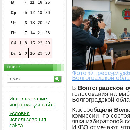
Вт
4
11
18
25
Ср
5
12
19
26
Чт
6
13
20
27
Пт
7
14
21
28
Сб
1
8
15
22
29
Вс
2
9
16
23
30
ПОИСК
Фото © пресс-служ
Волгоградской обла
В
Волгоградской о
голосования на выб
Использование
Волгоградской обла
информации сайта
Как сообщили
Волж
Условия
комиссии, по состо
использования
явка избирателей 
сайта
ИКВО отмечают, что