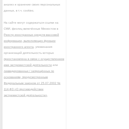
анализ и хранение своих персональных
данных, в т.ч. cookies.
На сайте могут содержаться ссылки на
СМИ, физлиц включённые Минюстом в
Реестр иностранных средств массовой
информации, выполняющих функции
иностранного агента
, упоминания
организаций деятельность которых
приостановлена в связи с осуществлением
ими экстремистской деятельности
или
ликвидированных / запрещённых по
основаниям, предусмотренным
Федеральным законом от 25.07.2002 №
114-ФЗ «О противодействии
экстремистской деятельности»
.