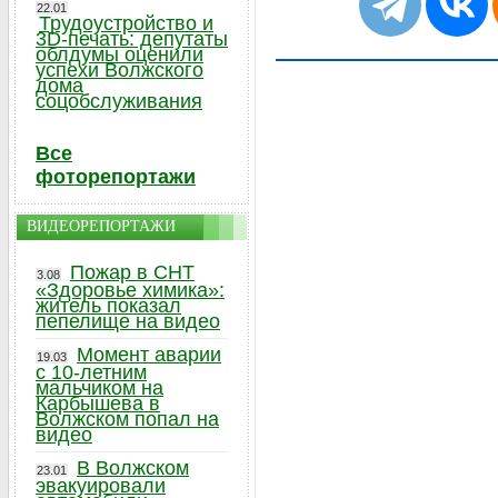
22.01
Трудоустройство и
3D-печать: депутаты
облдумы оценили
успехи Волжского
дома
соцобслуживания
Все
фоторепортажи
ВИДЕОРЕПОРТАЖИ
Пожар в СНТ
3.08
«Здоровье химика»:
житель показал
пепелище на видео
Момент аварии
19.03
с 10-летним
мальчиком на
Карбышева в
Волжском попал на
видео
В Волжском
23.01
эвакуировали