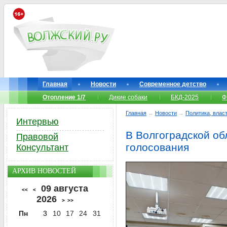
Главная
Новости
Современное детство
Отопление 1/7
Дикие собаки
БКД-2025
Ф
Главная
→
Новости
→
Политика, власт
Интервью
В Волгоградской об
Правовой
голосования
Консультант
АРХИВ НОВОСТЕЙ
09 августа
<<
<
2026
>
>>
Пн
3
10
17
24
31