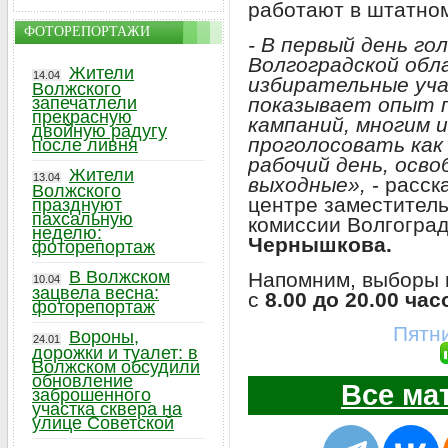
работают в штатно
ФОТОРЕПОРТАЖИ
- В первый день г
Волгоградской обл
Жители
14.04
избирательные уча
Волжского
показывает опыт 
запечатлели
прекрасную
кампаний, многим 
двойную радугу
проголосовать как 
после ливня
рабочий день, осв
Жители
13.04
выходные»,
- расск
Волжского
центре заместител
празднуют
пахсальную
комиссии Волгогра
неделю:
Чернышкова.
фоторепортаж
В Волжском
Напомним, выборы п
10.04
зацвела весна:
с
8.00 до 20.00 час
фоторепортаж
Пятни
Вороны,
24.01
дорожки и туалет: в
Волжском обсудили
обновление
Все ма
заброшенного
участка сквера на
улице Советской