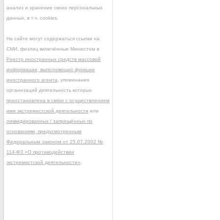
анализ и хранение своих персональных
данных, в т.ч. cookies.
На сайте могут содержаться ссылки на
СМИ, физлиц включённые Минюстом в
Реестр иностранных средств массовой
информации, выполняющих функции
иностранного агента
, упоминания
организаций деятельность которых
приостановлена в связи с осуществлением
ими экстремистской деятельности
или
ликвидированных / запрещённых по
основаниям, предусмотренным
Федеральным законом от 25.07.2002 №
114-ФЗ «О противодействии
экстремистской деятельности»
.