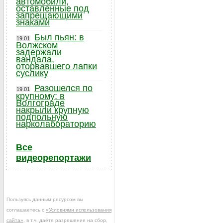
автомобили,
оставленные под
запрещающими
знаками
Был пьян: в
19.01
Волжском
задержали
вандала,
оторвавшего лапки
суслику
Разошелся по
19.01
крупному: в
Волгограде
накрыли крупную
подпольную
нарколабораторию
Все
видеорепортажи
Пользуясь данным ресурсом вы
соглашаетесь с
«Условиями использования
сайта»
, в т.ч. даёте разрешение на сбор,