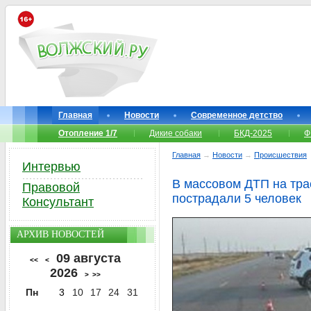
Главная
Новости
Современное детство
Отопление 1/7
Дикие собаки
БКД-2025
Ф
Главная
→
Новости
→
Происшествия
Интервью
В массовом ДТП на тра
Правовой
пострадали 5 человек
Консультант
АРХИВ НОВОСТЕЙ
09 августа
<<
<
2026
>
>>
Пн
3
10
17
24
31