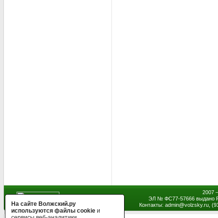
2007 
ЭЛ № ФС77-57666 выдано Р
На сайте Волжский.ру
Контакты: admin
@
volzsky.ru, (
используются файлы cookie
и
сервисы веб-аналитики