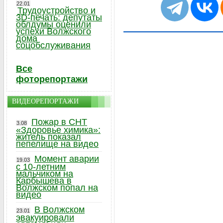
22.01
Трудоустройство и
3D-печать: депутаты
облдумы оценили
успехи Волжского
дома
соцобслуживания
Все
фоторепортажи
ВИДЕОРЕПОРТАЖИ
Пожар в СНТ
3.08
«Здоровье химика»:
житель показал
пепелище на видео
Момент аварии
19.03
с 10-летним
мальчиком на
Карбышева в
Волжском попал на
видео
В Волжском
23.01
эвакуировали