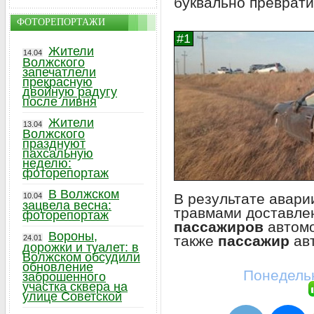
буквально преврати
ФОТОРЕПОРТАЖИ
Жители
14.04
Волжского
запечатлели
прекрасную
двойную радугу
после ливня
Жители
13.04
Волжского
празднуют
пахсальную
неделю:
фоторепортаж
В Волжском
В результате авари
10.04
зацвела весна:
травмами доставл
фоторепортаж
пассажиров
автомо
Вороны,
также
пассажир
авт
24.01
дорожки и туалет: в
Волжском обсудили
обновление
Понедельн
заброшенного
участка сквера на
улице Советской