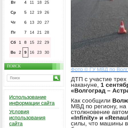
Вт
4
11
18
25
Ср
5
12
19
26
Чт
6
13
20
27
Пт
7
14
21
28
Сб
1
8
15
22
29
Вс
2
9
16
23
30
ПОИСК
Фото © ГУ МВД по Волг
ДТП с участие тре
накануне,
1 сентяб
«Волгоград – Астр
Использование
Как сообщили
Волж
информации сайта
МВД по региону, на
столкновение авто
Условия
«Infinity» и «Renau
использования
силы, что машины в
сайта