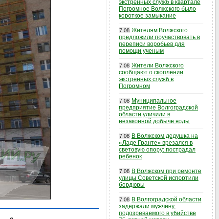
экстренных служб в квартале
Погромное Волжского было
короткое замыкание
Жителям Волжского
7.08
предложили поучаствовать в
переписи воробьев для
помощи ученым
Жители Волжского
7.08
сообщают о скоплении
экстренных служб в
Погромном
Муниципальное
7.08
предприятие Волгоградской
области уличили в
незаконной добыче воды
В Волжском дедушка на
7.08
«Ладе Гранте» врезался в
световую опору: пострадал
ребенок
В Волжском при ремонте
7.08
улицы Советской испортили
бордюры
В Волгоградской области
7.08
задержали мужчину,
подозреваемого в убийстве