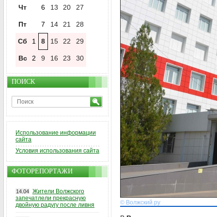
Чт
6
13
20
27
Пт
7
14
21
28
Сб
1
8
15
22
29
Вс
2
9
16
23
30
ПОИСК
Использование информации
сайта
Условия использования сайта
ФОТОРЕПОРТАЖИ
Жители Волжского
14.04
запечатлели прекрасную
© Волжский.ру
двойную радугу после ливня