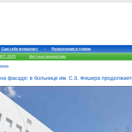
Сам себе журналист
Развлечения и туризм
КГС-2025
Местные инициативы
ицина
я на фасаде: в больнице им. С.З. Фишера продолжает