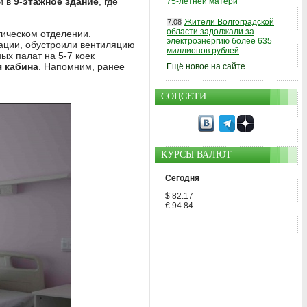
и в
9-этажное здание
, где
75-летней матери
Жители Волгоградской
7.08
области задолжали за
ическом отделении.
электроэнергию более 635
ации, обустроили вентиляцию
миллионов рублей
х палат на 5-7 коек
я кабина
. Напомним, ранее
Ещё новое на сайте
СОЦСЕТИ
КУРСЫ ВАЛЮТ
Сегодня
$ 82.17
€ 94.84