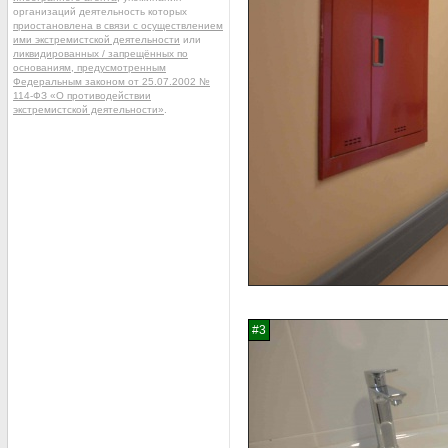
организаций деятельность которых
приостановлена в связи с осуществлением
ими экстремистской деятельности
или
ликвидированных / запрещённых по
основаниям, предусмотренным
Федеральным законом от 25.07.2002 №
114-ФЗ «О противодействии
экстремистской деятельности»
.