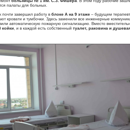
емонт
больницы № 1 им. С.З. Фишера
. В этом году рабочие зашл
тся палаты для больных.
 почти завершил работу в
блоке А на 9 этаже
– будущем терапевт
ют кровати и тумбочки. Здесь заменили все инженерные коммуник
вили автоматическую пожарную сигнализацию. Вместо вместительны
3 койки
, и в каждой есть собственный
туалет, раковина и душева