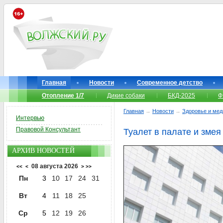
Главная
Новости
Современное детство
Отопление 1/7
Дикие собаки
БКД-2025
Ф
Главная
→
Новости
→
Здоровье и мед
Интервью
Правовой Консультант
Туалет в палате и зме
АРХИВ НОВОСТЕЙ
08 августа 2026
<<
<
>
>>
Пн
3
10
17
24
31
Вт
4
11
18
25
Ср
5
12
19
26