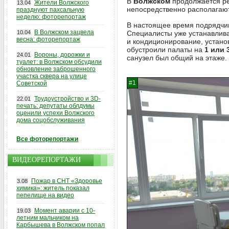
В
Волжском
продолжается р
Жители Волжского
13.04
непосредственно располагаю
празднуют пахсальную
неделю: фоторепортаж
В настоящее время подрядчик
В Волжском зацвела
10.04
Специалисты уже устанавлива
весна: фоторепортаж
и кондиционирование, устано
обустроили палаты на
1 или 
Вороны, дорожки и
24.01
санузел был общий на этаже.
туалет: в Волжском обсудили
обновление заброшенного
участка сквера на улице
Советской
Трудоустройство и 3D-
22.01
печать: депутаты облдумы
оценили успехи Волжского
дома соцобслуживания
Все фоторепортажи
ВИДЕОРЕПОРТАЖИ
Пожар в СНТ «Здоровье
3.08
химика»: житель показал
пепелище на видео
Момент аварии с 10-
19.03
летним мальчиком на
Карбышева в Волжском попал