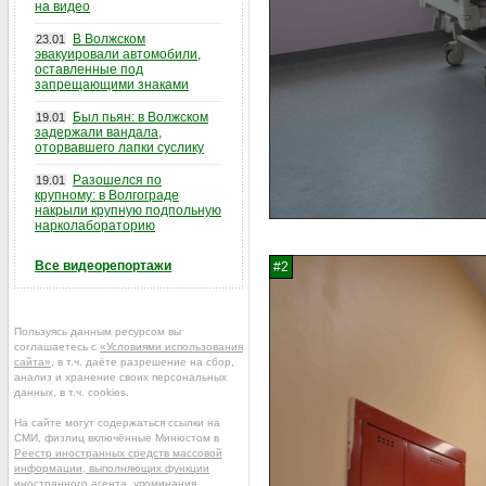
на видео
В Волжском
23.01
эвакуировали автомобили,
оставленные под
запрещающими знаками
Был пьян: в Волжском
19.01
задержали вандала,
оторвавшего лапки суслику
Разошелся по
19.01
крупному: в Волгограде
накрыли крупную подпольную
нарколабораторию
Все видеорепортажи
Пользуясь данным ресурсом вы
соглашаетесь с
«Условиями использования
сайта»
, в т.ч. даёте разрешение на сбор,
анализ и хранение своих персональных
данных, в т.ч. cookies.
На сайте могут содержаться ссылки на
СМИ, физлиц включённые Минюстом в
Реестр иностранных средств массовой
информации, выполняющих функции
иностранного агента
, упоминания