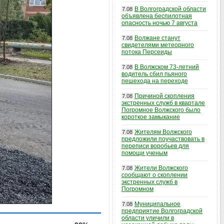
В Волгоградской области
7.08
объявлена беспилотная
опасность ночью 7 августа
Волжане станут
7.08
свидетелями метеорного
потока Персеиды
В Волжском 73-летний
7.08
водитель сбил пьяного
пешехода на переходе
Причиной скопления
7.08
экстренных служб в квартале
Погромное Волжского было
короткое замыкание
Жителям Волжского
7.08
предложили поучаствовать в
переписи воробьев для
помощи ученым
Жители Волжского
7.08
сообщают о скоплении
экстренных служб в
Погромном
Муниципальное
7.08
предприятие Волгоградской
области уличили в