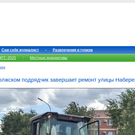
Сам себе журналист
Развлечения и туризм
КГС-2025
Местные инициативы
роги
Волжском подрядчик завершает ремонт улицы Набер