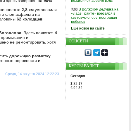
ги здесь завершен на
90%
.
незаконной добыче воды
яженностью
2,8 км
установили
В Волжском дедушка на
7.08
«Ладе Гранте» врезался в
го слоя асфальта на
световую опору: пострадал
орловины
62 колодцев
ребенок
Ещё новое на сайте
Богослова
. Здесь появятся
4
 примыкания и
СОЦСЕТИ
шено не ремонтировать, хотя
сить
дорожную разметку
.
твенные неровности и
КУРСЫ ВАЛЮТ
Среда, 14 августа 2024 12:22:23
Сегодня
$ 82.17
€ 94.84