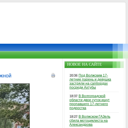
НОВОЕ НА САЙТЕ
ежной
Под Волжским 17-
20:36
летние парень и девушка
застряли на сапбордах
посреди Ахтубы
В Волгоградской
18:37
области двое суток ищут
пропавшего 17-летнего
подростка
В Волжском ГАЗель
18:27
сбила мотоциклиста на
Александрова