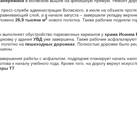
Набережной
в Волжском вышли на финишную прямую. Ремонт доро
 пресс-службе администрации Волжского, в июле на объекте прот
авнивающий слой, а в начале августа – завершили укладку верхне
2
уложено
26,9 тысячи м
нового полотна. Также рабочие подняли г
к выполняет обустройство парковочных карманов у
храма Иоанна 
рковку у здания
УВД
уже завершена. Также рабочие асфальтируют
 полотно на
пешеходных дорожках
. Полностью дорожки было ре
ошены.
авершения работы с асфальтом, подрядчик планирует начать нано
това к началу учебного года. Кроме того, на дорогу вернут искусс
оры Т7
.