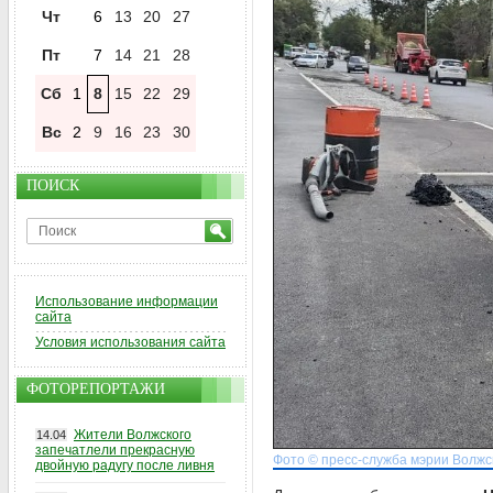
Чт
6
13
20
27
Пт
7
14
21
28
Сб
1
8
15
22
29
Вс
2
9
16
23
30
ПОИСК
Использование информации
сайта
Условия использования сайта
ФОТОРЕПОРТАЖИ
Жители Волжского
14.04
запечатлели прекрасную
Фото © пресс-служба мэрии Волжс
двойную радугу после ливня