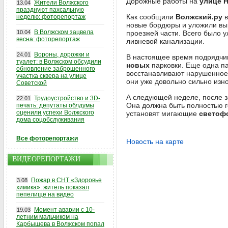
Дорожные работы на
улице 
Жители Волжского
13.04
празднуют пахсальную
Как сообщили
Волжский.ру
в
неделю: фоторепортаж
новые бордюры и уложили выр
В Волжском зацвела
10.04
проезжей части. Всего было 
весна: фоторепортаж
ливневой канализации.
Вороны, дорожки и
24.01
В настоящее время подрядчи
туалет: в Волжском обсудили
новых
парковки. Еще одна па
обновление заброшенного
восстанавливают нарушенное
участка сквера на улице
они уже довольно сильно изн
Советской
А следующей неделе, после з
Трудоустройство и 3D-
22.01
Она должна быть полностью го
печать: депутаты облдумы
оценили успехи Волжского
установят мигающие
светоф
дома соцобслуживания
Все фоторепортажи
Новость на карте
ВИДЕОРЕПОРТАЖИ
Пожар в СНТ «Здоровье
3.08
химика»: житель показал
пепелище на видео
Момент аварии с 10-
19.03
летним мальчиком на
Карбышева в Волжском попал