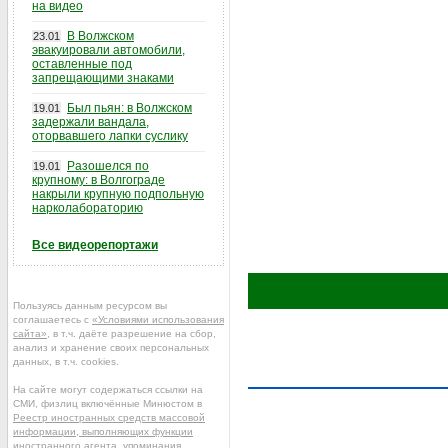
на видео
В Волжском
23.01
эвакуировали автомобили,
оставленные под
запрещающими знаками
Был пьян: в Волжском
19.01
задержали вандала,
оторвавшего лапки суслику
Разошелся по
19.01
крупному: в Волгограде
накрыли крупную подпольную
нарколабораторию
Все видеорепортажи
Пользуясь данным ресурсом вы
соглашаетесь с
«Условиями использования
сайта»
, в т.ч. даёте разрешение на сбор,
анализ и хранение своих персональных
данных, в т.ч. cookies.
На сайте могут содержаться ссылки на
СМИ, физлиц включённые Минюстом в
Реестр иностранных средств массовой
информации, выполняющих функции
иностранного агента
, упоминания