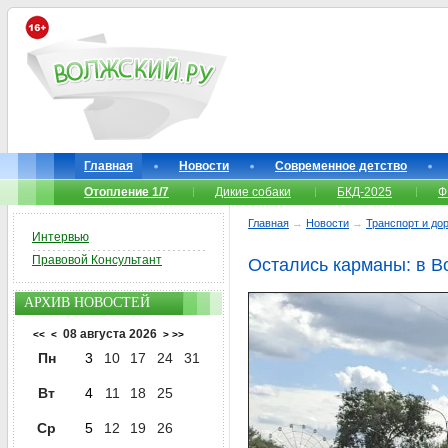
Главная
Новости
Современное детство
Отопление 1/7
Дикие собаки
БКД-2025
Ф
Главная
→
Новости
→
Транспорт и до
Интервью
Правовой Консультант
Остались карманы: в 
АРХИВ НОВОСТЕЙ
08 августа 2026
<<
<
>
>>
Пн
3
10
17
24
31
Вт
4
11
18
25
Ср
5
12
19
26