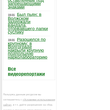
оставленные под
запрещающими
знаками
Был пьян: в
19.01
Волжском
задержали
вандала,
оторвавшего лапки
суслику
Разошелся по
19.01
крупному: в
Волгограде
накрыли крупную
подпольную
нарколабораторию
Все
видеорепортажи
Пользуясь данным ресурсом вы
соглашаетесь с
«Условиями использования
сайта»
, в т.ч. даёте разрешение на сбор,
анализ и хранение своих персональных