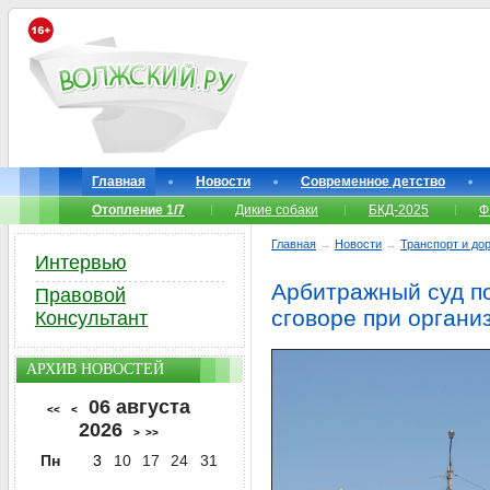
Главная
Новости
Современное детство
Отопление 1/7
Дикие собаки
БКД-2025
Ф
Главная
→
Новости
→
Транспорт и до
Интервью
Арбитражный суд п
Правовой
сговоре при органи
Консультант
АРХИВ НОВОСТЕЙ
06 августа
<<
<
2026
>
>>
Пн
3
10
17
24
31