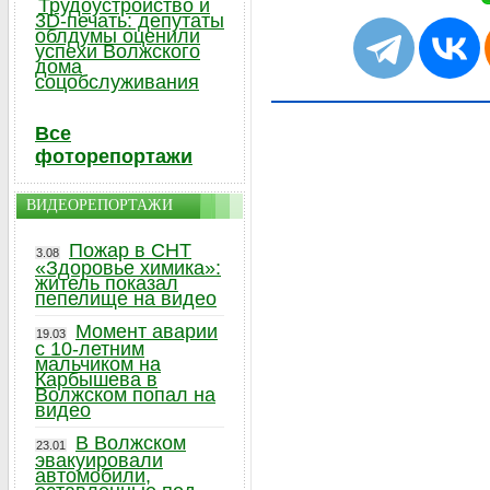
Трудоустройство и
3D-печать: депутаты
облдумы оценили
успехи Волжского
дома
соцобслуживания
Все
фоторепортажи
ВИДЕОРЕПОРТАЖИ
Пожар в СНТ
3.08
«Здоровье химика»:
житель показал
пепелище на видео
Момент аварии
19.03
с 10-летним
мальчиком на
Карбышева в
Волжском попал на
видео
В Волжском
23.01
эвакуировали
автомобили,