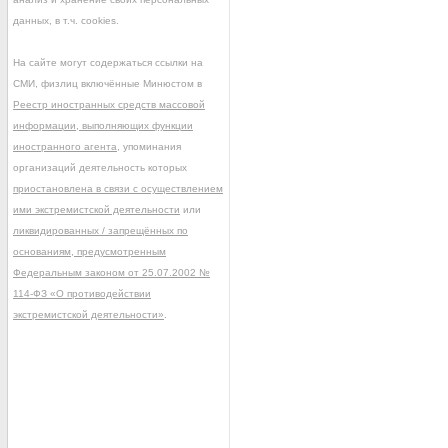
данных, в т.ч. cookies.
На сайте могут содержаться ссылки на
СМИ, физлиц включённые Минюстом в
Реестр иностранных средств массовой
информации, выполняющих функции
иностранного агента
, упоминания
организаций деятельность которых
приостановлена в связи с осуществлением
ими экстремистской деятельности
или
ликвидированных / запрещённых по
основаниям, предусмотренным
Федеральным законом от 25.07.2002 №
114-ФЗ «О противодействии
экстремистской деятельности»
.