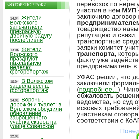
перевозок по нере
ФОТОРЕПОРТАЖИ
участия в нём
МУП 
заключило договор 
Жители
14.04
предпринимателе
Волжского
запечатлели
товарищество навык
прекрасную
репутацию и связи,
двойную радугу
после ливня
транспортные средс
заявки комитет учи
Жители
13.04
транспорта
, котор
Волжского
празднуют
факту уже задейств
пахсальную
предприниматель в 
неделю:
фоторепортаж
УФАС решил, что до
В Волжском
заключили формаль
10.04
зацвела весна:
(
подробнее...
). Чин
фоторепортаж
обжаловать решени
Вороны,
ведомства, но суд 
24.01
дорожки и туалет: в
исковых требований
Волжском обсудили
обновление
участникам сговора
заброшенного
соответствии с КоА
участка сквера на
улице Советской
Понед
22.01