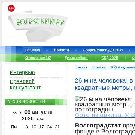
Главная
Новости
Современное детство
Отопление 1/7
Дикие собаки
БКД-2025
Ф
Главная
→
Новости
→
ЖКХ и недвижи
Интервью
26 м на человека: в
Правовой
квадратные метры, 
Консультант
АРХИВ НОВОСТЕЙ
06 августа
<<
<
Фото из архива. © 
2026
>
>>
Волгоградстат
пре
Пн
3
10
17
24
31
фонде в Волгоградс