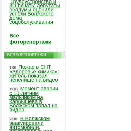
Трудоустройство и
3D-печать: депутаты
облдумы оценили
успехи Волжского
дома
соцобслуживания
Все
фоторепортажи
ВИДЕОРЕПОРТАЖИ
Пожар в СНТ
3.08
«Здоровье химика»:
житель показал
пепелище на видео
Момент аварии
19.03
с 10-летним
мальчиком на
Карбышева в
Волжском попал на
видео
В Волжском
23.01
эвакуировали
автомобили,