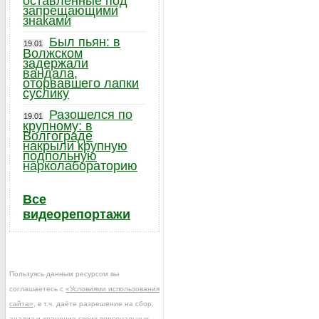
оставленные под
запрещающими
знаками
Был пьян: в
19.01
Волжском
задержали
вандала,
оторвавшего лапки
суслику
Разошелся по
19.01
крупному: в
Волгограде
накрыли крупную
подпольную
нарколабораторию
Все
видеорепортажи
Пользуясь данным ресурсом вы
соглашаетесь с
«Условиями использования
сайта»
, в т.ч. даёте разрешение на сбор,
анализ и хранение своих персональных