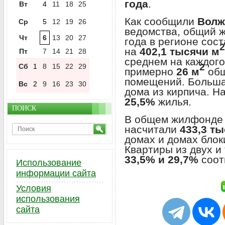
года
.
Вт
4
11
18
25
Как сообщили
Волж
Ср
5
12
19
26
ведомства, общий 
Чт
6
13
20
27
года в регионе сос
2
на
402,1 тысячи м
Пт
7
14
21
28
среднем на каждого
2
Сб
1
8
15
22
29
примерно
26 м
общ
помещений. Больша
Вс
2
9
16
23
30
дома из кирпича. Н
25,5%
жилья.
ПОИСК
В общем жилфонде 
насчитали
433,3 т
домах и домах блок
Квартиры из двух и
33,5% и 29,7%
соот
Использование
информации сайта
Условия
использования
сайта