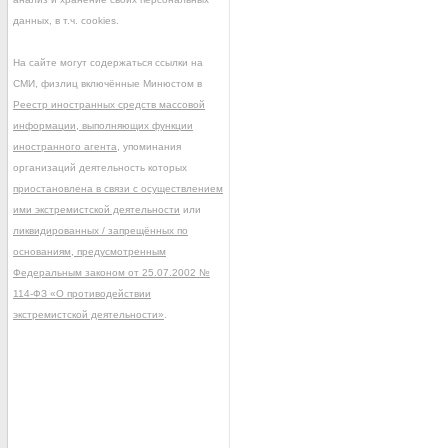
данных, в т.ч. cookies.
На сайте могут содержаться ссылки на
СМИ, физлиц включённые Минюстом в
Реестр иностранных средств массовой
информации, выполняющих функции
иностранного агента
, упоминания
организаций деятельность которых
приостановлена в связи с осуществлением
ими экстремистской деятельности
или
ликвидированных / запрещённых по
основаниям, предусмотренным
Федеральным законом от 25.07.2002 №
114-ФЗ «О противодействии
экстремистской деятельности»
.