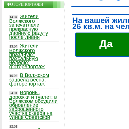
ФОТОРЕПОРТАЖИ
Жители
14.04
На вашей жил
Волжского
запечатлели
26 кв.м. на че
прекрасную
двойную радугу
после ливня
Да
Жители
13.04
Волжского
празднуют
пахсальную
неделю:
фоторепортаж
В Волжском
10.04
зацвела весна:
фоторепортаж
Вороны,
24.01
дорожки и туалет: в
Волжском обсудили
обновление
заброшенного
участка сквера на
улице Советской
22.01