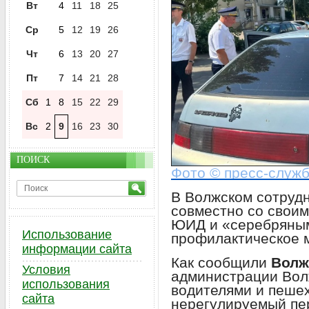
Вт
4
11
18
25
Ср
5
12
19
26
Чт
6
13
20
27
Пт
7
14
21
28
Сб
1
8
15
22
29
Вс
2
9
16
23
30
ПОИСК
Фото © пресс-служ
В Волжском сотруд
совместно со свои
ЮИД и «серебряным
Использование
профилактическое 
информации сайта
Как сообщили
Волж
Условия
администрации Вол
использования
водителями и пеше
сайта
нерегулируемый пе