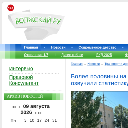
Главная
Новости
Современное детство
Отопление 1/7
Дикие собаки
БКД-2025
Ф
Главная
→
Новости
→
Транспорт и до
Интервью
Более половины на 
Правовой
озвучили статисти
Консультант
АРХИВ НОВОСТЕЙ
09 августа
<<
<
2026
>
>>
Пн
3
10
17
24
31