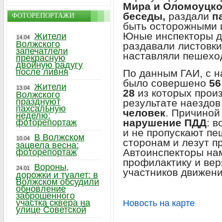
Мира и Оломоуцко
беседы,
раздали
п
ФОТОРЕПОРТАЖИ
быть осторожными 
Юные инспекторы д
Жители
14.04
Волжского
раздавали листовки
запечатлели
наставляли пешехо
прекрасную
двойную радугу
после ливня
По данным ГАИ, с н
было совершено
56
Жители
13.04
28
из которых прои
Волжского
празднуют
результате наездов
пахсальную
человек
. Причиной
неделю:
нарушение ПДД
: 
фоторепортаж
и не пропускают пе
В Волжском
10.04
сторонам и лезут п
зацвела весна:
Автоинспекторы на
фоторепортаж
профилактику и веря
Вороны,
24.01
участников движени
дорожки и туалет: в
Волжском обсудили
обновление
заброшенного
участка сквера на
Новость на карте
улице Советской