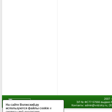
2007 
ЭЛ № ФС77-57666 выдано Р
На сайте Волжский.ру
Контакты: admin
@
volzsky.ru, (
используются файлы cookie
и
сервисы веб-аналитики