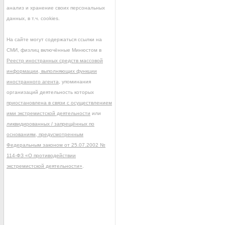
анализ и хранение своих персональных
данных, в т.ч. cookies.
На сайте могут содержаться ссылки на
СМИ, физлиц включённые Минюстом в
Реестр иностранных средств массовой
информации, выполняющих функции
иностранного агента
, упоминания
организаций деятельность которых
приостановлена в связи с осуществлением
ими экстремистской деятельности
или
ликвидированных / запрещённых по
основаниям, предусмотренным
Федеральным законом от 25.07.2002 №
114-ФЗ «О противодействии
экстремистской деятельности»
.