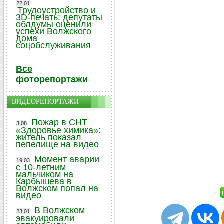
22.01
Трудоустройство и
3D-печать: депутаты
облдумы оценили
успехи Волжского
дома
соцобслуживания
Все
фоторепортажи
ВИДЕОРЕПОРТАЖИ
Пожар в СНТ
3.08
«Здоровье химика»:
житель показал
пепелище на видео
Момент аварии
19.03
с 10-летним
мальчиком на
Карбышева в
Волжском попал на
видео
В Волжском
23.01
эвакуировали